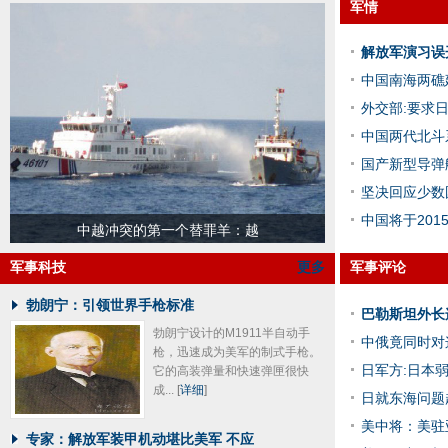
军情
解放军演习误开
中国南海两礁
外交部:要求
中国两代北斗
国产新型导弹
坚决回应少数
中国将于20
中越冲突的第一个替罪羊：越
军事科技
更多
军事评论
勃朗宁：引领世界手枪标准
巴勒斯坦外长
勃朗宁设计的M1911半自动手
中俄竟同时对
枪，迅速成为美军的制式手枪。
日军方:日本
它的高装弹量和快速弹匣很快
成...
[
详细
]
日就东海问题
美中将：美驻
专家：解放军装甲机动堪比美军 不应