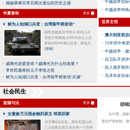
中越战争实际
揭秘唐睿宗李旦两次退位的历史之谜
中越战争特殊
华夏春秋
更多
世界文明
鲜为人知湖口兵变：台湾装甲师发动“
国民党败退台湾至今,算得上兵
澳大利亚前总
变的只有两场,1955年孙立人兵
72年田中角
变和1964年湖口兵变。两场兵...
[
详细
]
中越战争：越
自卫队开进伊
戚继光老婆是谁？戚继光为什么怕老婆？
投入俄罗斯怀
李世民最疼的儿子李恪之死
毛泽东发动金
鲜为人知湖口兵变：台湾装甲师发动“兵谏”
社会民生
道德与法
更多
胡锦
女童捡万元现金物归原主 邻里叹家
在中国，国家
受到严密控制，普
16日晚9点左右，家住石景山区
八大处附近的王先生将一个装有