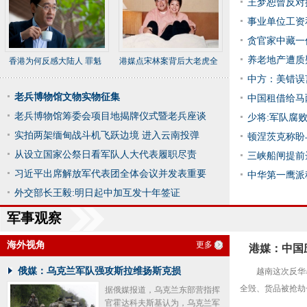
王梦恕曾反对
事业单位工资
贪官家中藏一
养老地产遭质
香港为何反感大陆人 罪魁
港媒点宋林案背后大老虎全
祸首
国震
中方：美错误
老兵博物馆文物实物征集
中国租借给马
老兵博物馆筹委会项目地揭牌仪式暨老兵座谈
少将:军队腐
实拍两架缅甸战斗机飞跃边境 进入云南投弹
顿涅茨克称盼
从设立国家公祭日看军队人大代表履职尽责
三峡船闸提前
习近平出席解放军代表团全体会议并发表重要
中华第一鹰派
外交部长王毅:明日起中加互发十年签证
军事观察
海外视角
更多
港媒：中国
俄媒：乌克兰军队强攻斯拉维扬斯克损
越南这次反华
全毁、货品被抢劫
据俄媒报道，乌克兰东部营指挥
官霍达科夫斯基认为，乌克兰军