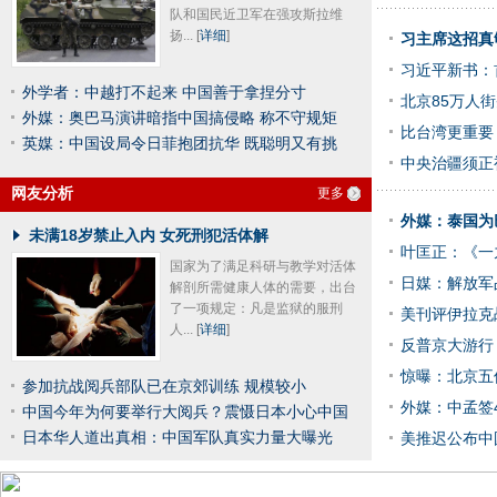
队和国民近卫军在强攻斯拉维
扬...
[
详细
]
习主席这招真
习近平新书：
外学者：中越打不起来 中国善于拿捏分寸
北京85万人
外媒：奥巴马演讲暗指中国搞侵略 称不守规矩
比台湾更重要
英媒：中国设局令日菲抱团抗华 既聪明又有挑
中央治疆须正
网友分析
更多
外媒：泰国为
未满18岁禁止入内 女死刑犯活体解
叶匡正：《一
国家为了满足科研与教学对活体
日媒：解放军
解剖所需健康人体的需要，出台
了一项规定：凡是监狱的服刑
美刊评伊拉克
人...
[
详细
]
反普京大游行
惊曝：北京五
参加抗战阅兵部队已在京郊训练 规模较小
外媒：中孟签
中国今年为何要举行大阅兵？震慑日本小心中国
日本华人道出真相：中国军队真实力量大曝光
美推迟公布中