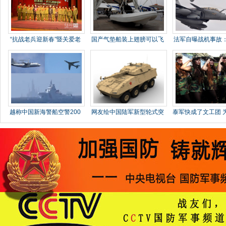
“抗战老兵迎新春”暨关爱老
国产气垫船装上翅膀可以飞
法军自曝战机事故
兵
行
中加油
越称中国新海警船空警200
网友绘中国陆军新型轮式突
泰军快成了文工团 
轰六
击炮
众