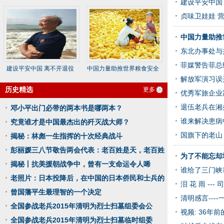
建设平安中国 
(图文
齐结存编
贞味卫娃娃 营
中国力量助推
东北办事处与
菲媒警告菲总
建设平安中国 离不开退役
中国力量助推世界粮食安全
军人(
(图
解放军演习误开
历史精选
更多
优秀军旅企业
退伍老兵在湘
邓小平出门必带的两本书是哪两本？
谁来解决患病
究竟谁才是中国最杰出的歼灭战大师？
国旗下的老山
揭秘：林彪一生指挥的十次经典战斗
彭丽媛三八节敬告两会代表：老百姓是天，老百姓
为了不能忘却地
揭秘丨抗美援朝战争中，曾有一支命运令人唏
谁给了三门峡
老照片：日本投降后，在中国的日本侨民和士兵的
泪 花 雨 ---
曾国藩平生最理智的一个决定
清明感言---
全国参战老兵2015年清明为烈士扫墓组委会公
视频: 36年
全国参战老兵2015年清明为烈士扫墓临时组委