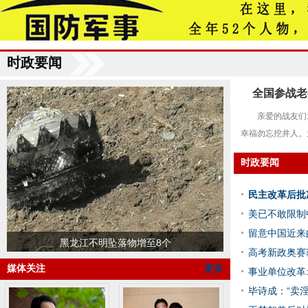
时政要闻
全国参战老
亲爱的战友们
幸福勿忘挖井人。
时政要闻
民主改革后批
美已不敢限制
留意中国近来
黑龙江不明坠落物增至8个
高考新政奥赛
媒体关注
更多
事业单位改革
毕诗成：“卖