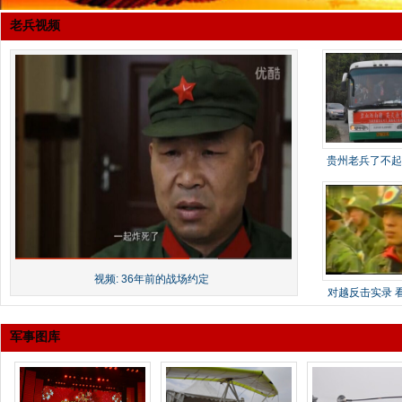
老兵视频
贵州老兵了不起
最悲
视频: 36年前的战场约定
对越反击实录 
盈眶
军事图库