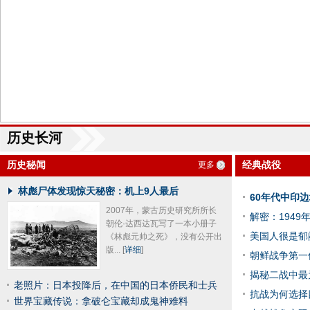
历史长河
历史秘闻
经典战役
更多
林彪尸体发现惊天秘密：机上9人最后
60年代中印
2007年，蒙古历史研究所所长
解密：194
朝伦·达西达瓦写了一本小册子
美国人很是郁
《林彪元帅之死》，没有公开出
版...
[
详细
]
朝鲜战争第一
揭秘二战中最
老照片：日本投降后，在中国的日本侨民和士兵
抗战为何选择
世界宝藏传说：拿破仑宝藏却成鬼神难料
的