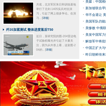
美媒：中国相
月底，北京军区朱日和训练基地
新加坡联合早
举行了北剑-1405实兵对抗演
习，引起了网上很多争论。在演
华不会退让 
习...
[
详细
]
美国军队仍能
美惨败 中俄
歼20加紧测试 整体进度落后T50
美发中国军力
近日，某研究院的图-204雷达电
子试验机曝光并引起了大量关
解放军中将批
注，因为从外形上看，这架图-2
中国正扩大与
04的...
[
详细
]
昨日朝鲜传来