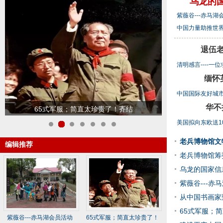
乌龙的
紫薇谷---赤马湖
中国力量助推世界
文)
退伍
清明感言----一
民
缅怀英
中国国际友好城市
老兵
华不
建设平安中国 离不开退役
美国拟向东欧送1
1
2
3
4
5
6
7
考虑
老兵博物馆文
编辑推荐
老兵博物馆筹
乌龙的国家信
紫薇谷---赤
从中国书画家
65式军服；
紫薇谷---赤马湖会员活动
65式军服；简直太珍贵了！