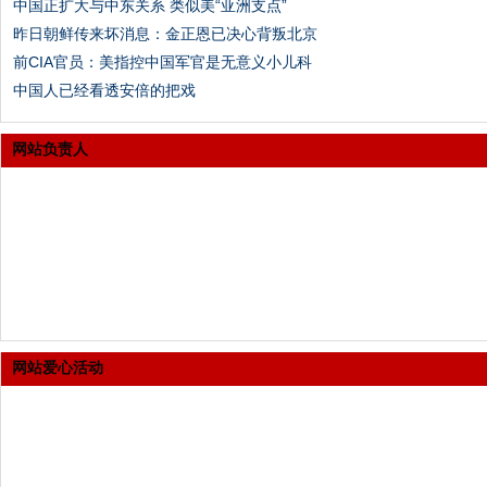
中国正扩大与中东关系 类似美“亚洲支点”
昨日朝鲜传来坏消息：金正恩已决心背叛北京
前CIA官员：美指控中国军官是无意义小儿科
中国人已经看透安倍的把戏
网站负责人
网站爱心活动