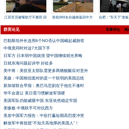
江苏官员被曝歌厅不雅照 回
首批989名自越南返回中方
合肥：“车天下”老板
应
人员
余
群英论见
军事评论
网
巴勒斯坦外长连用6个NO否认中国崛起威胁世
中俄竟同时对这7大国下手
日军方:日本弱中国就强 望中国继续韬光养晦
日就东海问题起诉华 好处多
美中将：美驻亚太部队需更多两栖舰艇应对意外
美媒：中国相信面对的是一个软弱的美国总统
新加坡联合早报：奥巴马悲剧在于他生不逢时
华不会退让 美日需习惯解放军强硬
美国军队仍能威慑中国 东亚依然稳定牢固
美惨败 中俄联手可对抗西方
美发中国军力报告：中欲打赢短期高烈度冲突
解放军中将批驳“不知天高地厚的美国人”！