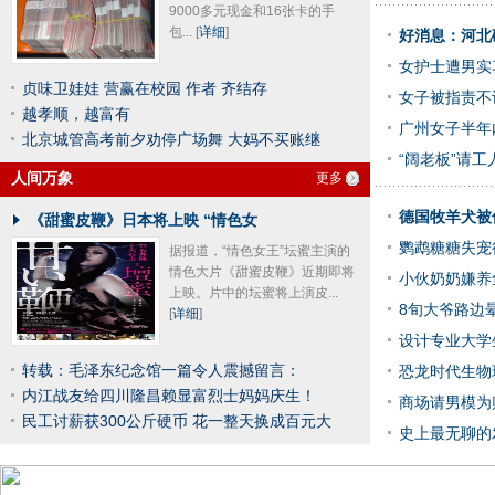
9000多元现金和16张卡的手
包...
[
详细
]
好消息：河北
女护士遭男实
贞味卫娃娃 营赢在校园 作者 齐结存
女子被指责不
越孝顺，越富有
广州女子半年
北京城管高考前夕劝停广场舞 大妈不买账继
“阔老板”请工
人间万象
更多
德国牧羊犬被
《甜蜜皮鞭》日本将上映 “情色女
鹦鹉糖糖失宠
据报道，“情色女王”坛蜜主演的
情色大片《甜蜜皮鞭》近期即将
小伙奶奶嫌养
上映。片中的坛蜜将上演皮...
8旬大爷路边
[
详细
]
设计专业大学
转载：毛泽东纪念馆一篇令人震撼留言：
恐龙时代生物
内江战友给四川隆昌赖显富烈士妈妈庆生！
商场请男模为
民工讨薪获300公斤硬币 花一整天换成百元大
史上最无聊的