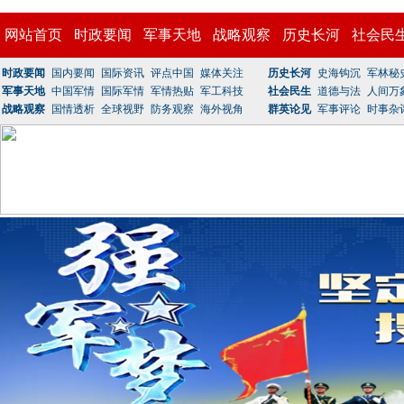
网站首页
时政要闻
军事天地
战略观察
历史长河
社会民
时政要闻
国内要闻
国际资讯
评点中国
媒体关注
历史长河
史海钩沉
军林秘
军事天地
中国军情
国际军情
军情热贴
军工科技
社会民生
道德与法
人间万
战略观察
国情透析
全球视野
防务观察
海外视角
群英论见
军事评论
时事杂