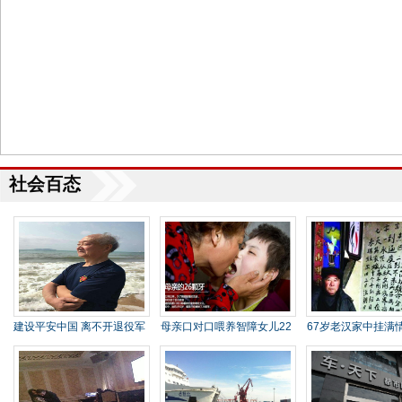
社会百态
建设平安中国 离不开退役军
母亲口对口喂养智障女儿22
67岁老汉家中挂满
人(
年磨
妻