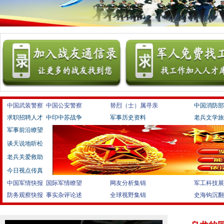
中国武装警察
中国公安警察
替烈（士）属寻亲
中国消防部
求职招聘人才
中印中苏战争
军事历史资料
老兵文学旅
军事前沿瞭望
谈天说地听松
老兵关爱救助
今日视点传真
中国军情快报
国际军情瞭望
网友分析集锦
军工科技展
防务观察快报
事实杂评论述
全球视野集锦
史海钩沉翻