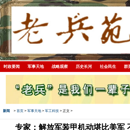
时政要闻
军事天地
战略观察
历史长河
社会民生
群
新闻
>
首页
>
军事天地
>
军工科技
> 正文 >
专家：解放军装甲机动堪比美军 