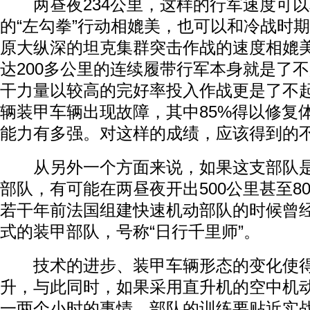
两昼夜234公里，这样的行军速度可以
的“左勾拳”行动相媲美，也可以和冷战时
原大纵深的坦克集群突击作战的速度相媲
达200多公里的连续履带行军本身就是了
干力量以较高的完好率投入作战更是了不起
辆装甲车辆出现故障，其中85%得以修复
能力有多强。对这样的成绩，应该得到的
从另外一个方面来说，如果这支部队是
部队，有可能在两昼夜开出500公里甚至80
若干年前法国组建快速机动部队的时候曾
式的装甲部队，号称“日行千里师”。
技术的进步、装甲车辆形态的变化使得
升，与此同时，如果采用直升机的空中机动
一两个小时的事情。部队的训练要贴近实