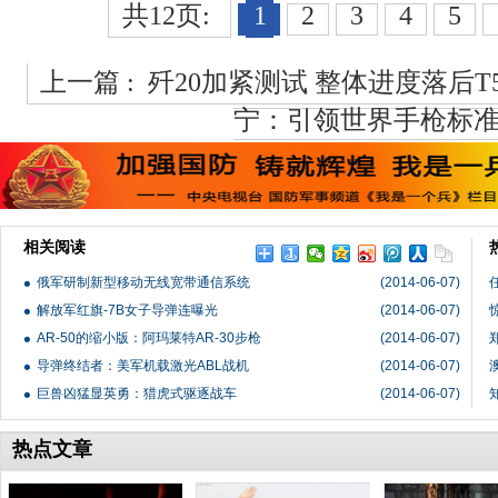
共12页:
1
2
3
4
5
上一篇 :
歼20加紧测试 整体进度落后T5
宁：引领世界手枪标
相关阅读
俄军研制新型移动无线宽带通信系统
(2014-06-07)
解放军红旗-7B女子导弹连曝光
(2014-06-07)
AR-50的缩小版：阿玛莱特AR-30步枪
(2014-06-07)
导弹终结者：美军机载激光ABL战机
(2014-06-07)
巨兽凶猛显英勇：猎虎式驱逐战车
(2014-06-07)
热点文章