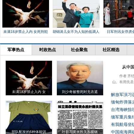
未满18岁禁止入内 女死刑犯
胡锦涛儿女不为人知的低调人
日军刑讯女俘虏