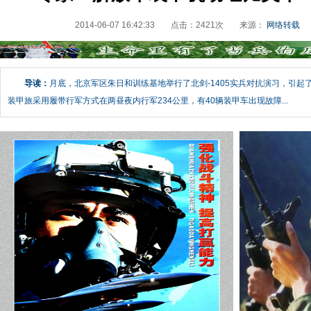
2014-06-07 16:42:33
点击：
2421
次
来源：
网络转载
导读：
月底，北京军区朱日和训练基地举行了北剑-1405实兵对抗演习，引起
装甲旅采用履带行军方式在两昼夜内行军234公里，有40辆装甲车出现故障...