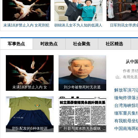
未满18岁禁止入内 女死刑犯
胡锦涛儿女不为人知的低调人
日军刑讯女俘虏