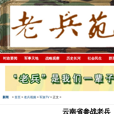
时政要闻
军事天地
战略观察
历史长河
社会民生
群
新闻
>
首页
>
老兵视频
>
军旅TV
> 正文 >
云南省参战老兵