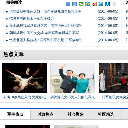
相关阅读
抗美援朝中生死之战：两个军拼死阻击挽救全军
(2014-06-05)
儒将罗泽南战太平军以千破万
(2014-06-05)
老山战场我军感叹越厉害：疯狂进攻令叶帅惊呼
(2014-06-05)
朝鲜战场中美初次交战 志愿军靠肉搏战胜美军
(2014-06-05)
忆湖北远安县抗战：国军毁日军机场 日军放毒气
(2014-06-05)
热点文章
未满18岁禁止入内 女死刑犯
胡锦涛儿女不为人知的低调人
日军刑讯女俘虏