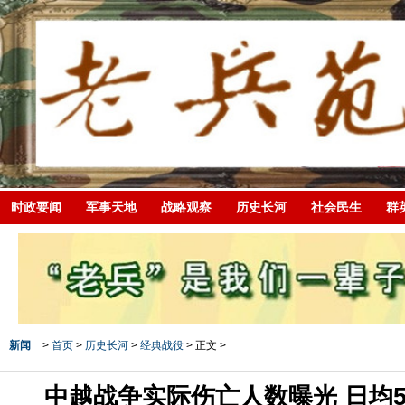
时政要闻
军事天地
战略观察
历史长河
社会民生
群
新闻
>
首页
>
历史长河
>
经典战役
> 正文 >
中越战争实际伤亡人数曝光 日均5