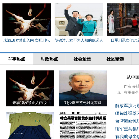
未满18岁禁止入内 女死刑犯
胡锦涛儿女不为人知的低调人
日军刑讯女俘虏