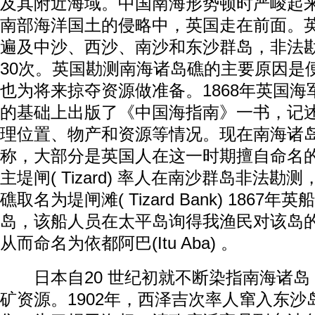
及其附近海域。中国南海形势顿时严峻起
南部海洋国土的侵略中，英国走在前面。
遍及中沙、西沙、南沙和东沙群岛，非法
30次。英国勘测南海诸岛礁的主要原因是
也为将来掠夺资源做准备。1868年英国
的基础上出版了《中国海指南》一书，记
理位置、物产和资源等情况。现在南海诸
称，大部分是英国人在这一时期擅自命名的
主堤闸( Tizard) 率人在南沙群岛非法
礁取名为堤闸滩( Tizard Bank) 1867
岛，该船人员在太平岛询得我渔民对该岛
从而命名为依都阿巴(Itu Aba) 。
日本自20 世纪初就不断染指南海诸岛
矿资源。1902年，西泽吉次率人窜入东