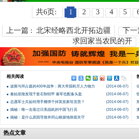
共6页:
1
2
3
4
5
上一篇 :
北宋经略西北开拓边疆
下一
求回家当农民的开
相关阅读
波斯与拜占庭的400年战争：两大帝国耗尽人力物力
(2014-06-07)
秦始皇陵发现千套石制铠甲 秦军也配备头盔
(2014-06-07)
志愿军士兵如何用手榴弹干掉英皇家坦克营？
(2014-06-07)
揭秘：唯一击落过日美战机的中国飞行员
(2014-06-07)
揭秘：是什么原因导致井冈山根据地彻底失守
(2014-06-07)
热点文章