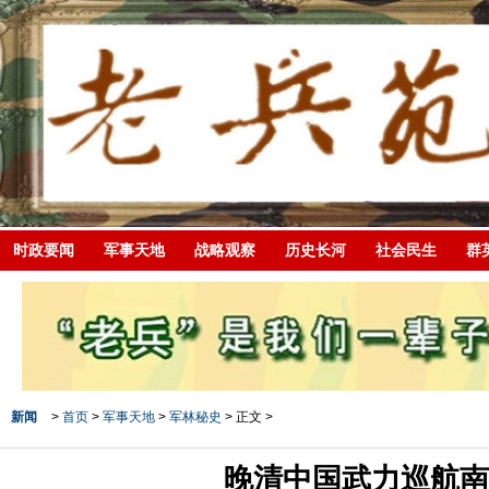
时政要闻
军事天地
战略观察
历史长河
社会民生
群
新闻
>
首页
>
军事天地
>
军林秘史
> 正文 >
晚清中国武力巡航南