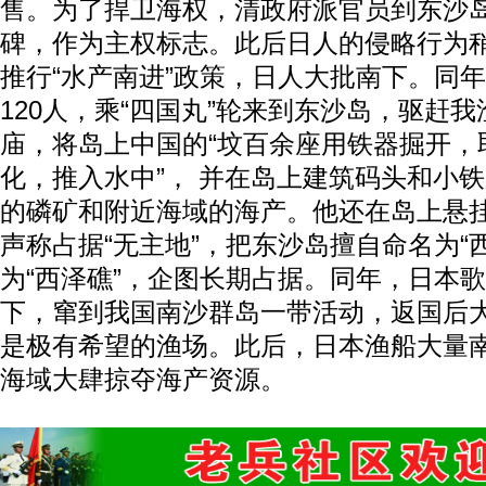
售。为了捍卫海权，清政府派官员到东沙
碑，作为主权标志。此后日人的侵略行为稍
推行“水产南进”政策，日人大批南下。同年
120人，乘“四国丸”轮来到东沙岛，驱赶
庙，将岛上中国的“坟百余座用铁器掘开，取
化，推入水中”， 并在岛上建筑码头和小
的磷矿和附近海域的海产。他还在岛上悬
声称占据“无主地”，把东沙岛擅自命名为“
为“西泽礁”，企图长期占据。同年，日本
下，窜到我国南沙群岛一带活动，返国后
是极有希望的渔场。此后，日本渔船大量
海域大肆掠夺海产资源。