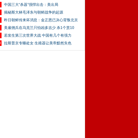
中国三大“杀器”强悍出击：美出局
揭秘斯大林毛泽东与朝鲜战争的起源
昨日朝鲜传来坏消息：金正恩已决心背叛北京
美雇佣兵在乌克兰只怕凶多吉少 杀1个赏10
若发生第三次世界大战 中国有几个有强力
0
拉斯普京专睡处女 生殖器让美帝黯然失色