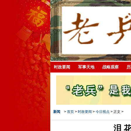
时政要闻
军事天地
战略观察
历
新闻
>
首页
>
时政要闻
>
今日视点
> 正文 >
泪 花