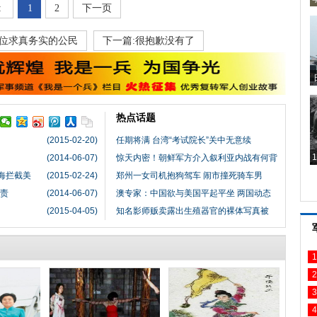
:
1
2
下一页
-一位求真务实的公民
下一篇:很抱歉没有了
热点话题
(2015-02-20)
任期将满 台湾“考试院长”关中无意续
(2014-06-07)
惊天内密！朝鲜军方介入叙利亚内战有何背
南海拦截美
(2015-02-24)
郑州一女司机抱狗驾车 闹市撞死骑车男
问责
(2014-06-07)
澳专家：中国欲与美国平起平坐 两国动态
(2015-04-05)
知名影师贩卖露出生殖器官的裸体写真被
1
2
3
4