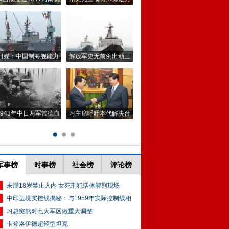
军事榜
时事榜
社会榜
评论榜
未满18岁禁止入内 女死刑犯活体解剖现场
中印边境实控线揭秘：与1959年实际控制线相
习总突然对七大军区做重大调整
卡登洛伊德超轻型坦克