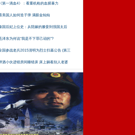
《第一滴血4》：看重机枪的血腥暴力
看美国人如何造子弹 满眼金灿灿
秦国后妃上位史：从陪嫁的媵妾到强国太后
毛泽东为何说“我是不下罪己诏的”?
全国参战老兵2015清明为烈士扫墓公告 (第三
醉酒小伙进错房间睡错床 床上躺着别人老婆