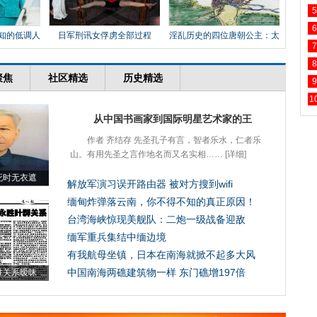
5
6
知的低调人
日军刑讯女俘虏全部过程
淫乱历史的四位唐朝公主：太
7
平
8
9
1