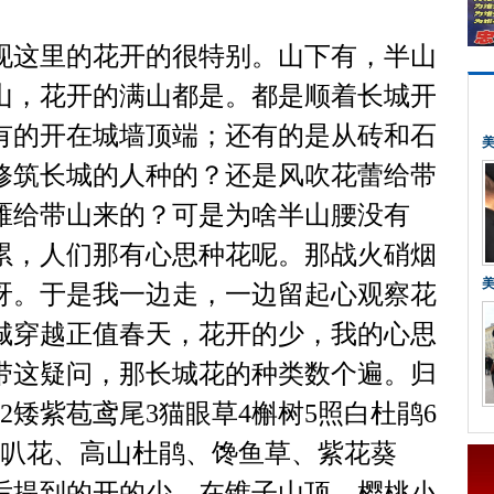
这里的花开的很特别。山下有，半山
山，花开的满山都是。都是顺着长城开
有的开在城墙顶端；还有的是从砖和石
修筑长城的人种的？还是风吹花蕾给带
雁给带山来的？可是为啥半山腰没有
累，人们那有心思种花呢。那战火硝烟
呀。于是我一边走，一边留起心观察花
城穿越正值春天，花开的少，我的心思
带这疑问，那长城花的种类数个遍。归
2矮紫苞鸢尾3猫眼草4槲树5照白杜鹃6
喇叭花、高山杜鹃、馋鱼草、紫花葵
后提到的开的少。在锥子山顶，樱桃小