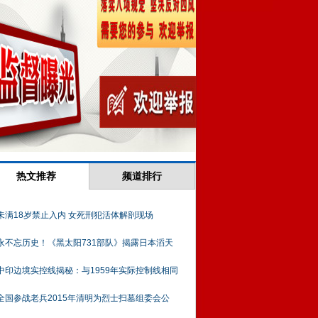
热文推荐
频道排行
未满18岁禁止入内 女死刑犯活体解剖现场
永不忘历史！《黑太阳731部队》揭露日本滔天
中印边境实控线揭秘：与1959年实际控制线相同
全国参战老兵2015年清明为烈士扫墓组委会公