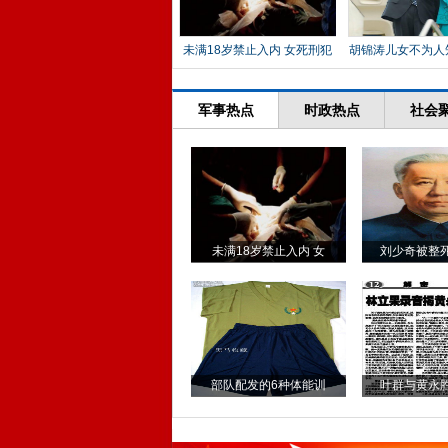
未满18岁禁止入内 女死刑犯
胡锦涛儿女不为人