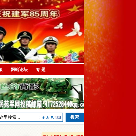
频
网站论坛
专 题