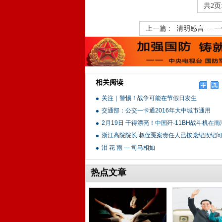
共2页
上一篇 :
清明感言---
相关阅读
关注｜警惕！战争可能在节假日发生
交通部：公交一卡通2016年大中城市通用
2月19日 干得漂亮！中国歼-11BH战斗机在
浙江高院院长:叔侄冤案责任人已按党纪政纪
泪 花 雨 --- 司马相如
热点文章