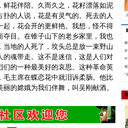
，鲜花伴陪。久而久之，花籽漂落如泥
占扑的人说，花是有灵气的。死去的人
一起，花会开的更鲜艳。我想，怪不得
而夺目。在锥子山下的老乡家里，我也
越
，当地的人死了，坟头总是放一束野山
沙
井
人的魂带走。这不是迷信，这是人们对
时
中
烈们的一种最美好的哀思。这种革命英
光
俄
至
“
，毛主席在蝶恋花中就泪诉柔肠。他比
用
美丽的嫦娥为我们伴舞，叫吴刚献酒。