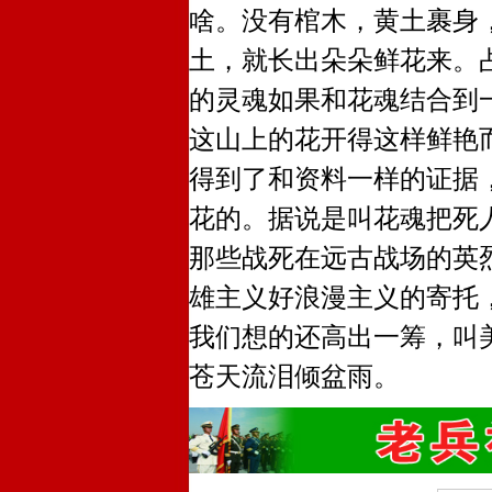
啥。没有棺木，黄土裹身
土，就长出朵朵鲜花来。
的灵魂如果和花魂结合到
这山上的花开得这样鲜艳
得到了和资料一样的证据
花的。据说是叫花魂把死
那些战死在远古战场的英
雄主义好浪漫主义的寄托
我们想的还高出一筹，叫
苍天流泪倾盆雨。