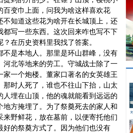
的百变巾上面，问我为啥这样喜欢花
还不知道这些花为啥开在长城顶上，还
我都写一些东西。这次回来咋也写不下
呢？在历史资料里我找了答案。
不是本地人。那里是环山群峰，没有
、河北等地来的劳工。守城战士除了一
一家一个炮楼。董家口著名的女英雄王
。那时人死了，谁也不往山下抬，山太
的人埋在山顶，他的魂就能看到远远的
个地方掩埋了。为了祭奠死去的家人和
采来野鲜花，放在墓前，以便寄托他们
最好的祭奠方式了。因为他们也没有