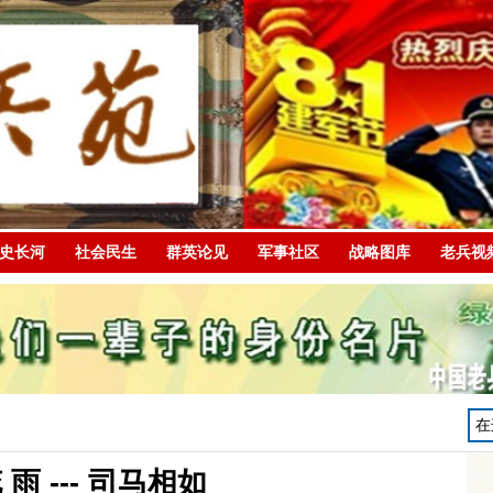
史长河
社会民生
群英论见
军事社区
战略图库
老兵视
 雨 --- 司马相如