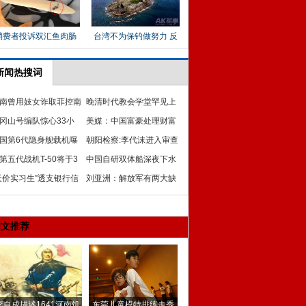
新闻热搜词
南曾用妓女诈取菲控南
晚清时代教会学堂罕见上
岛屿 两国险开战
冈山号编队惊心33小
色照
美媒：中国富豪处理财富
：对抗潜艇时突遭空袭
国第6代隐身舰载机曝
方式具有“改变”潜力
朝阳检察:李代沫进入审查
震惊世界
第五代战机T-50将于3
批准逮捕程序
中国自研双体船深夜下水
4月接受国家飞行测试
天价实习生”透支银行信
刘亚洲：解放军有两大缺
陷 如不变革将被淘汰