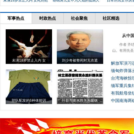
未满18岁禁止入内 女死刑犯
胡锦涛儿女不为人知的低调人
日军刑讯女俘虏