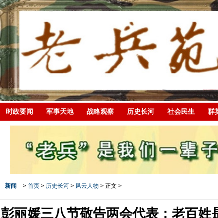
时政要闻
军事天地
战略观察
历史长河
社会民生
群
新闻
>
首页
>
历史长河
>
风云人物
> 正文 >
彭丽媛三八节敬告两会代表：老百姓