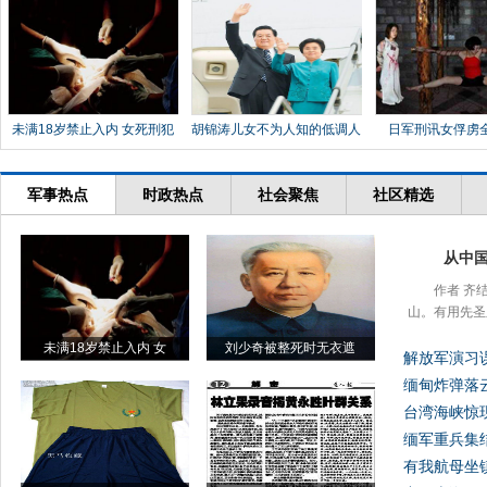
未满18岁禁止入内 女死刑犯
胡锦涛儿女不为人知的低调人
日军刑讯女俘虏