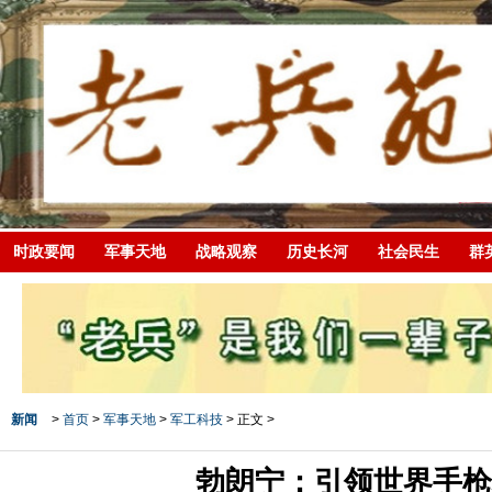
时政要闻
军事天地
战略观察
历史长河
社会民生
群
新闻
>
首页
>
军事天地
>
军工科技
> 正文 >
勃朗宁：引领世界手枪