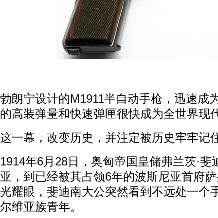
勃朗宁设计的M1911半自动手枪，迅速成
的高装弹量和快速弹匣很快成为全世界现
这一幕，改变历史，并注定被历史牢牢记
1914年6月28日，奥匈帝国皇储弗兰茨·
亚，到已经被其占领6年的波斯尼亚首府
光耀眼，斐迪南大公突然看到不远处一个手举
尔维亚族青年。