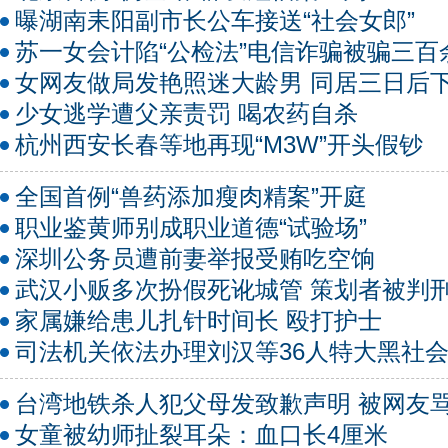
曝湖南耒阳副市长公车接送“社会女郎”
苏一女会计陷“公检法”电信诈骗被骗三百
女网友做局发艳照迷大龄男 同居三日后
少女逃学遭父亲责罚 喝农药自杀
杭州西安长春等地再现“M3W”开头假钞
全国首例“兽药添加瘦肉精案”开庭
职业鉴黄师别成职业道德“试验场”
深圳公务员遭前妻举报受贿吃空饷
武汉小贩多次扮假死讹城管 策划者被判刑
家属嫌给患儿扎针时间长 殴打护士
司法机关依法办理刘汉等36人特大黑社
台湾地铁杀人犯父母发致歉声明 被网友
女童被幼师扯裂耳朵：血口长4厘米