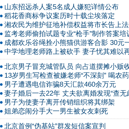
山东招远杀人案5名成人嫌犯详情公布
稻花香商标争议案历时十载尘埃落定
湘农民为维护征地补偿权益将市长告上法
监考老师偷拍试题专业“枪手”制作答案培
成都欢乐谷绳拴小熊猫供游客合影 30元
中学地理老师路上被砍手 妻子忧其难以
北京男子冒充城管队员 向占道摆摊小贩
13岁男生写检查被嫌老师“不深刻” 喝农
男子遭遇电信诈骗8天汇款460余万元
妻子婚后一去22年 丈夫欲离婚发现“查无
男子为使妻子离开传销组织将其绑架
姐弟恋闹分手大一男生被女友刺死
北京首例“伪基站”群发短信案宣判