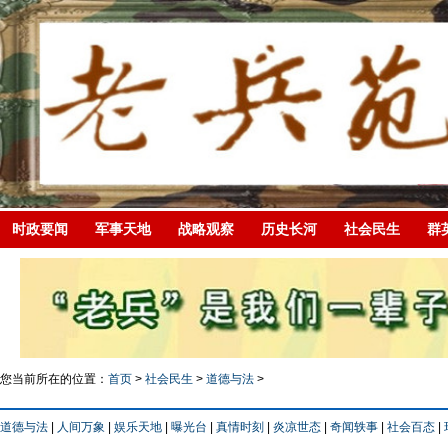
时政要闻
军事天地
战略观察
历史长河
社会民生
群
您当前所在的位置：
首页
>
社会民生
>
道德与法
>
道德与法
|
人间万象
|
娱乐天地
|
曝光台
|
真情时刻
|
炎凉世态
|
奇闻轶事
|
社会百态
|