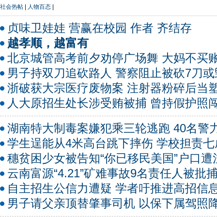
社会热帖
|
人物百态
|
贞味卫娃娃 营赢在校园 作者 齐结存
越孝顺，越富有
北京城管高考前夕劝停广场舞 大妈不买
男子持双刀追砍路人 警察阻止被砍7刀或
浙破获大宗医疗废物案 注射器粉碎后当
人大原招生处长涉受贿被捕 曾持假护照
湖南特大制毒案嫌犯乘三轮逃跑 40名警
学生逞能从4米高台跳下摔伤 学校担责七
穗贫困少女被告知“你已移民美国”户口遭
云南富源“4.21”矿难事故9名责任人被批
自主招生公信力遭疑 学者吁推进高招信
男子请父亲顶替肇事司机 以保下属驾照