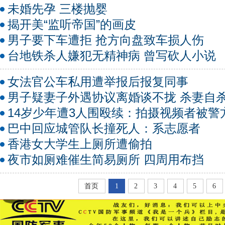
未婚先孕 三楼抛婴
揭开美“监听帝国”的画皮
男子要下车遭拒 抢方向盘致车损人伤
台地铁杀人嫌犯无精神病 曾写砍人小说
女法官公车私用遭举报后报复同事
男子疑妻子外遇协议离婚谈不拢 杀妻自
14岁少年遭3人围殴续：拍摄视频者被警
巴中回应城管队长撞死人：系志愿者
香港女大学生上厕所遭偷拍
夜市如厕难催生简易厕所 四周用布挡
首页
1
2
3
4
5
6