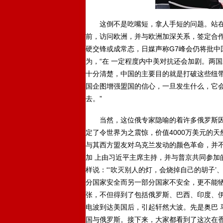
这倒不是吃嘴短，拿人手短的问题。站在
前，访问欧洲，并与欧洲加深关系，签定合作
硬交锋或成常态，日媒声称G7峰会仍将批中
为，“在 一定程度内中美对抗还会加剧。两
十分清楚，中国的主要目的就是打破这些纽带
国企图增强盟国的信心，一旦发生什么，它
去。”
当然，这位俄专家隐喻的着许多俄罗斯因
定了令世界为之震惊，价值4000万美元的
与其西方盟友对乌克兰发动的颜色革命，并
加 上由习近平主席主持，并与普京共同参加
样说：“‘吹灭别人的灯，会烧掉自己的胡子’
分国家安全而另一部分国家不安全，更不能牺
张，不但得到了包括俄罗斯、巴西、印度、伊
电波到达美国后，引起轩然大波。先是奥巴 
国与俄罗斯。接下来，大家都看到了这次在香