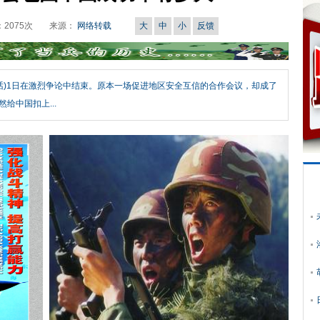
：
2075
次
来源：
网络转载
大
中
小
反馈
对话)1日在激烈争论中结束。原本一场促进地区安全互信的合作会议，却成了
给中国扣上...