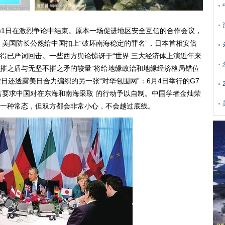
)1日在激烈争论中结束。原本一场促进地区安全互信的合作会议，
：美国防长公然给中国扣上“破坏南海稳定的罪名”，日本首相安倍
不得已严词回击。一些西方舆论惊讶于“世界 三大经济体上演近年来
可摧之盾与无坚不摧之矛的较量”将给地缘政治和地缘经济格局错位
日还透露美日合力编织的另一张“对华包围网”：6月4日举行的G7
要求中国对在东海和南海采取 的行动予以自制。中国学者金灿荣
是一种常态，但双方都会非常小心，不会越过底线。