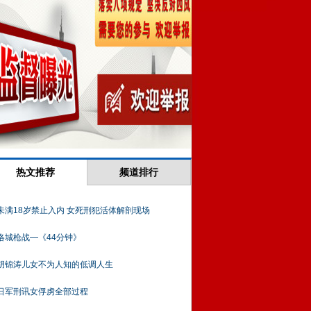
热文推荐
频道排行
未满18岁禁止入内 女死刑犯活体解剖现场
洛城枪战—《44分钟》
胡锦涛儿女不为人知的低调人生
日军刑讯女俘虏全部过程