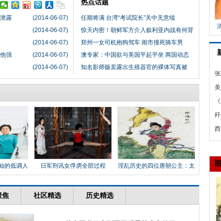
热点话题
已泄露
(2014-06-07)
任期将满 台湾“考试院长”关中无意续
(2014-06-07)
惊天内密！朝鲜军方介入叙利亚内战有何背
(2014-06-07)
郑州一女司机抱狗驾车 闹市撞死骑车男
比他强
(2014-06-07)
澳专家：中国欲与美国平起平坐 两国动态
(2014-06-07)
知名影师贩卖露出生殖器官的裸体写真被
张
马
美
方
《
向
歼
随
西
飞
知的低调人
日军刑讯女俘虏全部过程
淫乱历史的四位唐朝公主：太
平