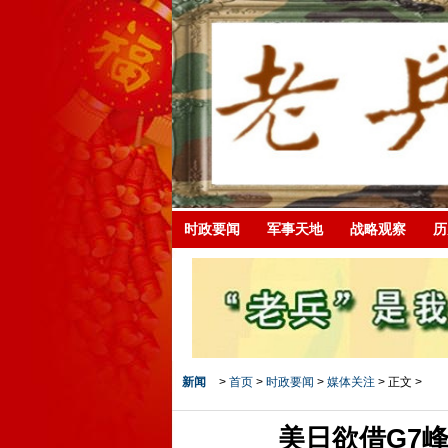
时政要闻
军事天地
战略观察
历
新闻
>
首页
>
时政要闻
>
媒体关注
> 正文 >
美日欲借G7