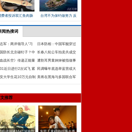
新闻热搜词
志军：两岸领导人“习
日本防相：中国军舰穿过
会”不须借助国际场合
国防长北京碰钉子？中
冲绳海域是示威活动
长春八轮公车拍卖共成交
有话明说
血战长空》传递正能量
近500台 成交价1057万
遭割耳男童婶婶被指做事
中国军人致敬
31近日进行2次试飞 紧
极端 曾因争执多次自杀
民调曝年底选举蓝营或大
新版歼20首飞
安大学生花10万元自制
败 蓝营“立委”:好事
美将在黑海与多国联合军
机 成功试飞
演 于俄“家门口”上演？