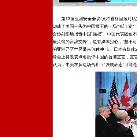
第13届亚洲安全会议(又称香格里拉对话
却成了美国带头为中国摆下的一场“鸿门 宴”
含沙射影地指责中国“强权”。中国代表团迫
最尖锐的言辞交锋”，也有媒体担心，“坚不
的亚洲乃至世界带来何种冲 击。日本有媒体2
峰会上将发表点名批评中国的首脑宣言，宣言
认为，中美在多边场合相互“强硬表态”可能