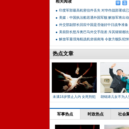
相关阅读
印度军部最高机密信件丢失 对华作战部署或
美媒：中国执法船若遇外国军舰 解放军将出动
外交部副部长回应中国是否做好中日战争准备
美前防长怒斥奥巴马外交手段差 斥其猩猩都
解放军最强海航战机坐镇南海 令敌方舰队犯怵
热点文章
未满18岁禁止入内 女死刑犯
胡锦涛儿女不为人