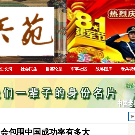
史长河
社会民生
群英论见
军事社区
战略图库
老兵视
峰会包围中国成功率有多大