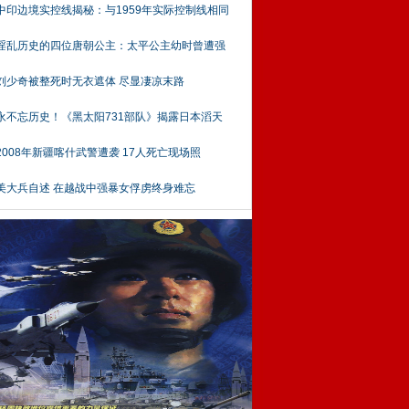
中印边境实控线揭秘：与1959年实际控制线相同
淫乱历史的四位唐朝公主：太平公主幼时曾遭强
刘少奇被整死时无衣遮体 尽显凄凉末路
永不忘历史！《黑太阳731部队》揭露日本滔天
2008年新疆喀什武警遭袭 17人死亡现场照
美大兵自述 在越战中强暴女俘虏终身难忘