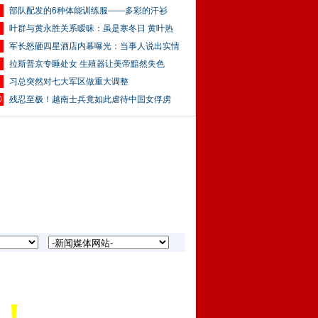
部队配发的6种体能训练服——多彩的汗衫
叶群与黄永胜关系暧昧：虽是寒冬日 黄叶热
军长怒砸四星酒店内幕曝光：当事人说出实情
拉斯普京专睡处女 生殖器让美帝黯然失色
习总突然对七大军区做重大调整
0
残忍至极！越南士兵竟如此虐待中国女俘虏