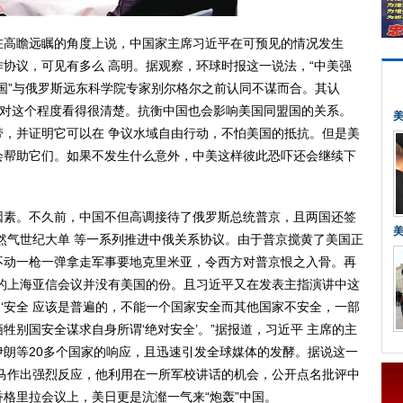
高瞻远瞩的角度上说，中国家主席习近平在可预见的情况发生
协议，可见有多么 高明。据观察，环球时报这一说法，“中美强
国”与俄罗斯远东科学院专家别尔格尔之前认同不谋而合。其认
国对这个程度看得很清楚。抗衡中国也会影响美国同盟国的关系。
，并证明它可以在 争议水域自由行动，不怕美国的抵抗。但是美
会帮助它们。如果不发生什么意外，中美这样彼此恐吓还会继续下
素。不久前，中国不但高调接待了俄罗斯总统普京，且两国还签
天然气世纪大单 等一系列推进中俄关系协议。由于普京搅黄了美国正
不动一枪一弹拿走军事要地克里米亚，令西方对普京恨之入骨。再
的上海亚信会议并没有美国的份。且习近平又在发表主指演讲中这
、‘安全 应该是普遍的，不能一个国家安全而其他国家不安全，一部
牲别国安全谋求自身所谓‘绝对安全’。”据报道，习近平 主席的主
朗等20多个国家的响应，且迅速引发全球媒体的发酵。据说这一
马作出强烈反应，他利用在一所军校讲话的机会，公开点名批评中
格里拉会议上，美日更是沆瀣一气来“炮轰”中国。