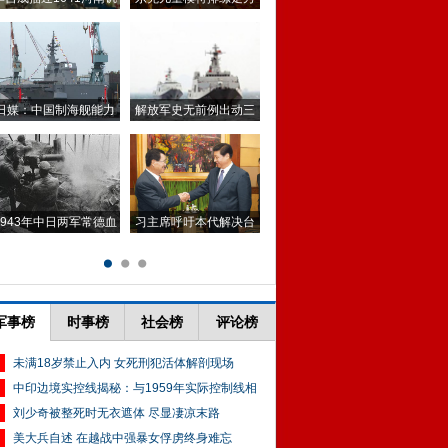
军事榜
时事榜
社会榜
评论榜
未满18岁禁止入内 女死刑犯活体解剖现场
中印边境实控线揭秘：与1959年实际控制线相
刘少奇被整死时无衣遮体 尽显凄凉末路
美大兵自述 在越战中强暴女俘虏终身难忘