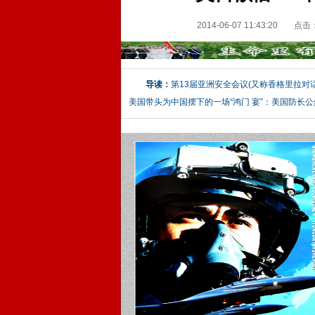
2014-06-07 11:43:20
点击
导读：
第13届亚洲安全会议(又称香格里拉
美国带头为中国摆下的一场“鸿门 宴”：美国防长公然