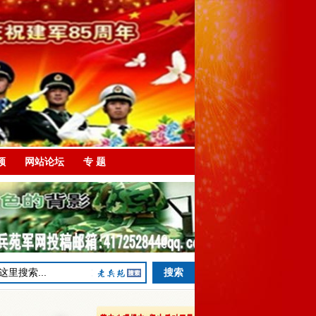
频
网站论坛
专 题