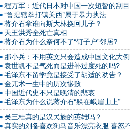
程万军：近代日本对中国一次短暂的刮目
“鲁提辖拳打镇关西”属于暴力执法
蒋介石拿谁向斯大林换回儿子？
天王洪秀全死亡真相
蒋介石为什么奈何不了“钉子户”邻居?
那小兵：不用英文只会造成中国文化大倒
袁世凯不是气死而是进补过度死的吗?
毛泽东不留学竟是接受了胡适的劝告？
金兀术一生中的历次惨败
中国近代史不只是晚清的悲哀
毛泽东为什么说蒋介石“躲在峨眉山上”
吴三桂真的是汉民族的英雄吗？
真实的刘备喜欢狗马音乐漂亮衣服 喜怒