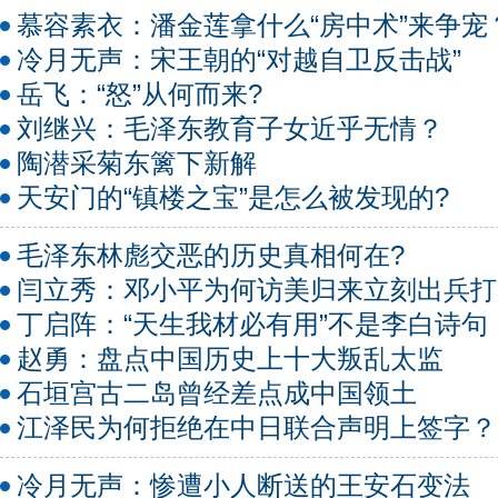
慕容素衣：潘金莲拿什么“房中术”来争宠
冷月无声：宋王朝的“对越自卫反击战”
岳飞：“怒”从何而来?
刘继兴：毛泽东教育子女近乎无情？
陶潜采菊东篱下新解
天安门的“镇楼之宝”是怎么被发现的?
毛泽东林彪交恶的历史真相何在?
闫立秀：邓小平为何访美归来立刻出兵打
丁启阵：“天生我材必有用”不是李白诗句
赵勇：盘点中国历史上十大叛乱太监
石垣宫古二岛曾经差点成中国领土
江泽民为何拒绝在中日联合声明上签字？
冷月无声：惨遭小人断送的王安石变法