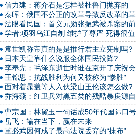
信力建：蒋介石是怎样被杜鲁门抛弃的
秦晖：俄国不公正的改革导致反改革的革
法眼看民国：首义元勋张振武被杀案的前
学者:项羽乌江自刎 维护了尊严 死得很值
袁世凯称帝真的是是推行君主立宪制吗?
日本天皇靠什么说服全体国民投降?
李奉先：毛泽东逝世时谁在京开了庆祝会
王锦思：抗战胜利为何又被称为“惨胜”
面对着晁盖等人入伙梁山王伦该怎么做?
乔海燕：红卫兵对黑五类的残酷暴戾源自
曹宗国：林黛玉一句话成50年代国际口
岳飞：输在当下，赢在未来
董必武因何成了最高法院丢弃的“抹布”