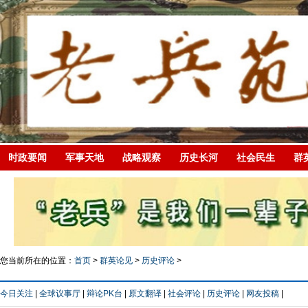
时政要闻
军事天地
战略观察
历史长河
社会民生
群
您当前所在的位置：
首页
>
群英论见
>
历史评论
>
今日关注
|
全球议事厅
|
辩论PK台
|
原文翻译
|
社会评论
|
历史评论
|
网友投稿
|