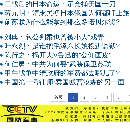
二战后的日本命运：定会捅美国一刀
蒋元明：清末民初日本俄国为何都盯上旅
前苏联为什么能拿到那么多诺贝尔奖?
刘典：包公判案也曾被小人“戏弄”
叶永烈：是谁把毛泽东长媳投进监狱?
陈行之：揭开大V鲁迅的“公知画皮”
何仁勇：中共为何要“武装保卫苏联”
甲午战争中清政府的军费都去哪儿了?
中国第一号律师:卖国贼曹汝霖的另一面
首页
1
2
3
4
5