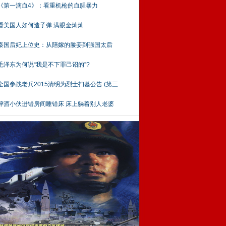
《第一滴血4》：看重机枪的血腥暴力
看美国人如何造子弹 满眼金灿灿
秦国后妃上位史：从陪嫁的媵妾到强国太后
毛泽东为何说“我是不下罪己诏的”?
全国参战老兵2015清明为烈士扫墓公告 (第三
醉酒小伙进错房间睡错床 床上躺着别人老婆