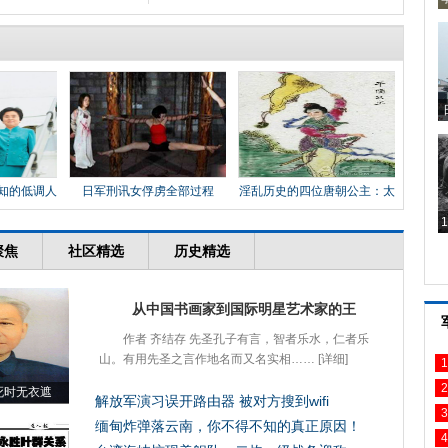
知的低调人
日军刑讯女俘虏全部过程
淫乱历史的四位唐朝公主：太
平
1
2
3
4