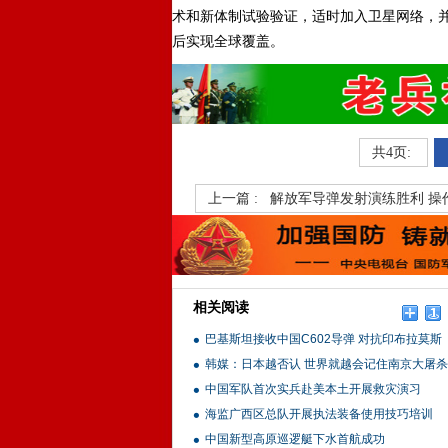
术和新体制试验验证，适时加入卫星网络，并于
后实现全球覆盖。
共4页:
上一篇 :
解放军导弹发射演练胜利 操
相关阅读
巴基斯坦接收中国C602导弹 对抗印布拉莫斯
韩媒：日本越否认 世界就越会记住南京大屠杀
中国军队首次实兵赴美本土开展救灾演习
海监广西区总队开展执法装备使用技巧培训
中国新型高原巡逻艇下水首航成功