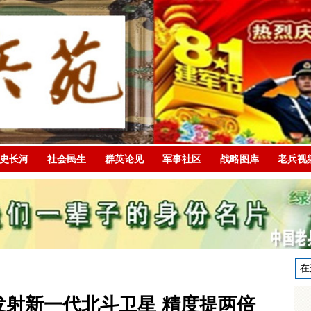
史长河
社会民生
群英论见
军事社区
战略图库
老兵视
前发射新一代北斗卫星 精度提两倍