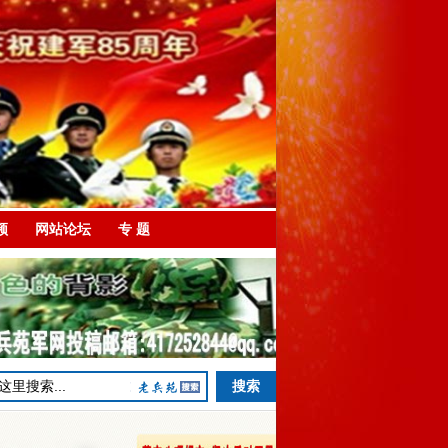
频
网站论坛
专 题