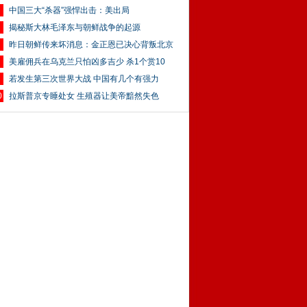
中国三大“杀器”强悍出击：美出局
揭秘斯大林毛泽东与朝鲜战争的起源
昨日朝鲜传来坏消息：金正恩已决心背叛北京
美雇佣兵在乌克兰只怕凶多吉少 杀1个赏10
若发生第三次世界大战 中国有几个有强力
0
拉斯普京专睡处女 生殖器让美帝黯然失色