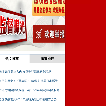
热文推荐
频道排行
未满18岁禁止入内 女死刑犯活体解剖现场
永不忘历史！《黑太阳731部队》揭露日本滔天
中印边境实控线揭秘：与1959年实际控制线相同
全国参战老兵2015年清明为烈士扫墓组委会公