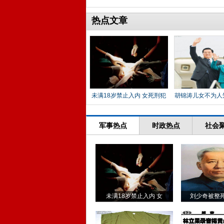
热点文章
未满18岁禁止入内 女死刑犯
胡锦涛儿女不为人