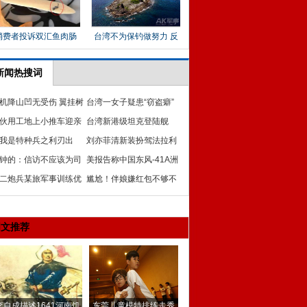
新闻热搜词
机降山凹无受伤 翼挂树
台湾一女子疑患“窃盗癖”
伙用工地上小推车迎亲
台湾新港级坦克登陆舰
娘蹲坐车斗内
我是特种兵之利刃出
刘亦菲清新装扮驾法拉利
》：塑造英雄“中国偶
钟的：信访不应该为司
外出会友被拍
美报告称中国东风-41A洲
”
兜底
二炮兵某旅军事训练优
际导弹 配分导多弹头
尴尬！伴娘嫌红包不够不
率达98%以上
开门 新郎当场被气跑