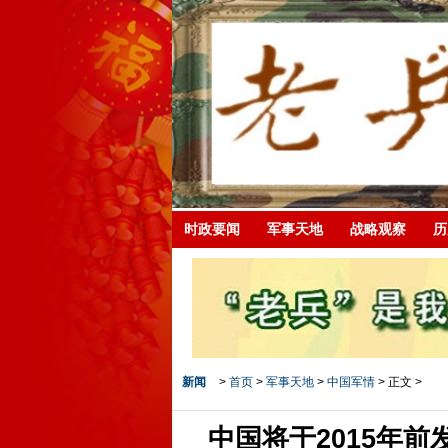
时政要闻
军事天地
战略观察
历
新闻
>
首页
>
军事天地
>
中国军情
> 正文 >
中国将于2015年