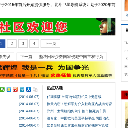
2015年前后开始提供服务。北斗卫星导航系统计划于2020年前
飞
1
2
3
4
下一页
上
小
作失误
下一篇 :
坚决回应少数国家侵犯中国主权行为
新
《
鞘
王
像
法
第
秀
热点话题
(2014-06-07)
任期将满 台湾“考试院长”关中无意续
(2014-06-07)
惊天内密！朝鲜军方介入叙利亚内战有何背
(2014-06-07)
郑州一女司机抱狗驾车 闹市撞死骑车男
(2014-06-07)
澳专家：中国欲与美国平起平坐 两国动态
(2014-06-07)
知名影师贩卖露出生殖器官的裸体写真被