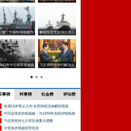
军事榜
时事榜
社会榜
评论榜
未满18岁禁止入内 女死刑犯活体解剖现场
中印边境实控线揭秘：与1959年实际控制线相
习总突然对七大军区做重大调整
卡登洛伊德超轻型坦克