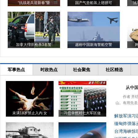
“抗战老兵迎新春”暨
国产气垫船装上翅膀可
法
加拿大悍匪枪杀3名警
越称中国新海警船空警
军事热点
时政热点
社会聚焦
社区精选
从中
作者 齐
山。有用先圣
未满18岁禁止入内 女
习总突然对七大军区做
解放军演习误
缅甸炸弹落
台湾海峡惊