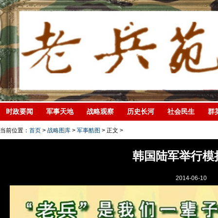
时政要闻
军事天地
战略观察
历史长河
社会民生
群
当前位置：
首页
>
战略图库
>
军事酷图
> 正文 >
韩国陆军举行模
2014-06-10