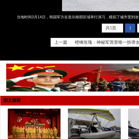
当地时间3月14日，韩国军方在首尔南部区域举行演习，模拟了城市受到
共5页:
1
上一篇 :
铿锵玫瑰：神秘军营里唯一拆弹
图文推荐