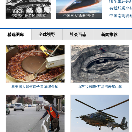
缅军重兵集
有我航母坐
中国南海两礁
卡登洛伊德超轻型坦克
中国三大“杀器”强悍
精选图库
全球视野
社会百态
新闻推荐
看美国人如何造子弹 满眼金灿
山东“女蜘蛛侠”清洁寿星山体