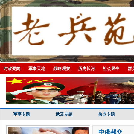
时政要闻
军事天地
战略观察
历史长河
社会民生
群
军事专题
武器专题
热点专题
中俄邦交