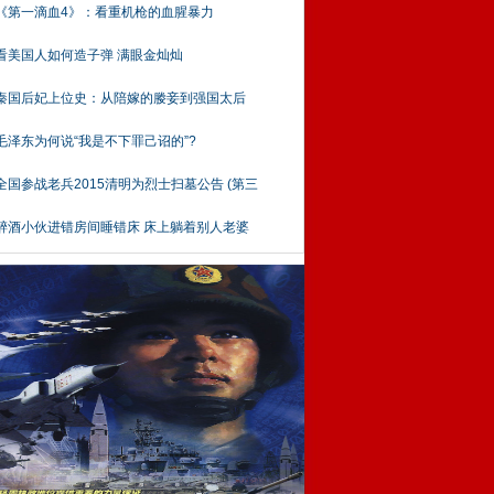
《第一滴血4》：看重机枪的血腥暴力
看美国人如何造子弹 满眼金灿灿
现
秦国后妃上位史：从陪嫁的媵妾到强国太后
活动
毛泽东为何说“我是不下罪己诏的”?
背景
全国参战老兵2015清明为烈士扫墓公告 (第三
的叙
《英
醉酒小伙进错房间睡错床 床上躺着别人老婆
冲之
体
边看
过
麻栗
春岁
民兵
地身