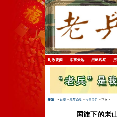
时政要闻
军事天地
战略观察
历
新闻
>
首页
>
群英论见
>
今日关注
> 正文 >
国旗下的老山