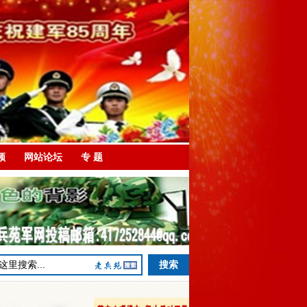
频
网站论坛
专 题