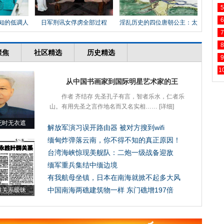
5
6
知的低调人
日军刑讯女俘虏全部过程
淫乱历史的四位唐朝公主：太
平
7
8
9
1