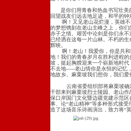
是你们用青春和热血书写壮美的
回望战友们远去地足迹，和平的钟
啊！又见老山花烂漫，英雄不老
的梦想镌刻在老山主峰之上，你们
赤子之情。艰苦中论剑是你们永不
已经洒在这每一片山林。不朽的生
辉映。
啊！老山！我爱你，你是共和国
地！我们的青春岁月在胜利进程的
坡，挺起胸膛迎来一个崭新地时代
不去地-----老山情你是永恒的
地故乡。麻栗坡我们想你，我们爱你，
云南省委组织部将麻栗坡确定为
干部来到麻栗坡烈士陵园、老山作
保口岸国门文化暨边疆党建示范区
事、论“老山精神”等多种形式接受
造了这场音乐诗画演出，致力将“