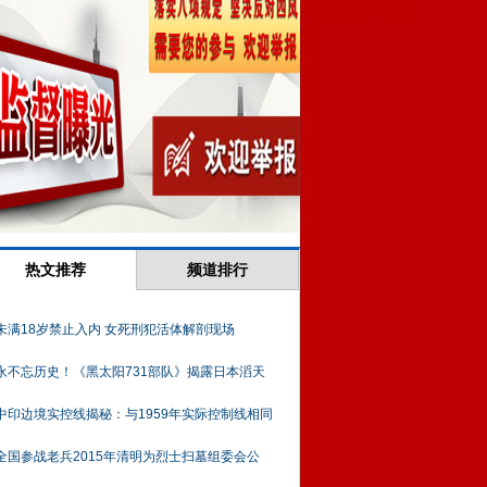
热文推荐
频道排行
未满18岁禁止入内 女死刑犯活体解剖现场
永不忘历史！《黑太阳731部队》揭露日本滔天
中印边境实控线揭秘：与1959年实际控制线相同
全国参战老兵2015年清明为烈士扫墓组委会公