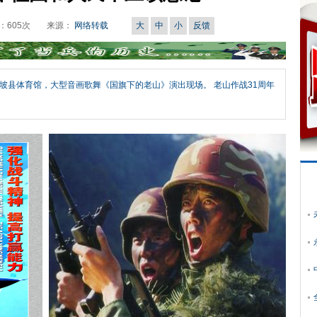
：
605
次
来源：
网络转载
大
中
小
反馈
栗坡县体育馆，大型音画歌舞《国旗下的老山》演出现场。 老山作战31周年