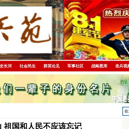
史长河
社会民生
群英论见
军事社区
战略图库
老兵视
 祖国和人民不应该忘记