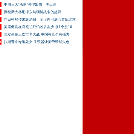
中国三大“杀器”强悍出击：美出局
揭秘斯大林毛泽东与朝鲜战争的起源
昨日朝鲜传来坏消息：金正恩已决心背叛北京
美雇佣兵在乌克兰只怕凶多吉少 杀1个赏10
若发生第三次世界大战 中国有几个有强力
0
拉斯普京专睡处女 生殖器让美帝黯然失色