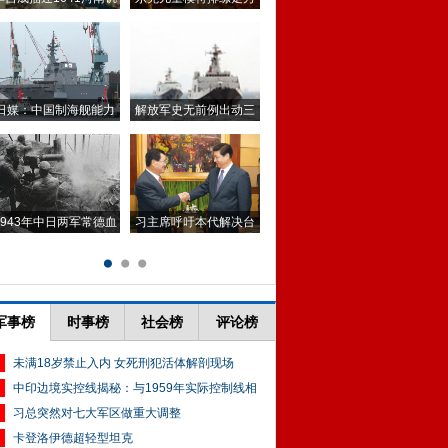
军事榜
时事榜
社会榜
评论榜
未满18岁禁止入内 女死刑犯活体解剖现场
中印边境实控线揭秘：与1959年实际控制线相
习总突然对七大军区做重大调整
卡登洛伊德超轻型坦克