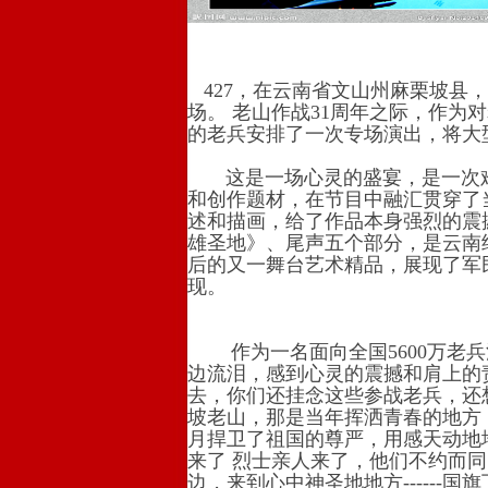
427，在云南省文山州麻栗坡县
场。 老山作战31周年之际，作
的老兵安排了一次专场演出，将大
这是一场心灵的盛宴，是一次难得
和创作题材，在节目中融汇贯穿了
述和描画，给了作品本身强烈的震
雄圣地》、尾声五个部分，是云南
后的又一舞台艺术精品，展现了军
现。
作为一名面向全国5600万老兵
边流泪，感到心灵的震撼和肩上的
去，你们还挂念这些参战老兵，还
坡老山，那是当年挥洒青春的地方
月捍卫了祖国的尊严，用感天动地地
来了 烈士亲人来了，他们不约而
边，来到心中神圣地地方-----