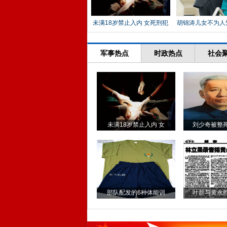
未满18岁禁止入内 女死刑犯
胡锦涛儿女不为人