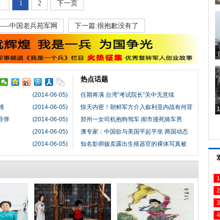
:
1
2
下一页
---中国老兵苑军网
下一篇:很抱歉没有了
热点话题
(2014-06-05)
任期将满 台湾“考试院长”关中无意续
准
(2014-06-05)
惊天内密！朝鲜军方介入叙利亚内战有何背
导弹
(2014-06-05)
郑州一女司机抱狗驾车 闹市撞死骑车男
(2014-06-05)
澳专家：中国欲与美国平起平坐 两国动态
(2014-06-05)
知名影师贩卖露出生殖器官的裸体写真被
1
2
3
4