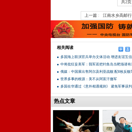
共2页
上一篇 :
江南水乡高邮行-
相关阅读
多国海上联演官兵举办文体活动 增进友谊互信
中将批狂妄美军：我军若把钓鱼岛当靶场请有
俄媒：中国展出售阿尔及利亚战舰 配8枚反舰
世界多事的根源：美不从阿富汗撤军
多国在华通过《意外相遇规则》 避免军事误判
热点文章