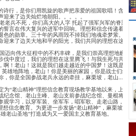
诗行，是你们用凯旋的歌声把亲爱的祖国歌唱！含笑地
声迎来了边关灿烂地朝阳。。。。。
老兵不死，你们高大的人字 托起了强军兴军的脊梁，
的誓言在伟大复兴的进军中回响。理想和信念传递着对祖
退色的勋章。三十年的风雨毁不掉我们地魂牵梦萦。如歌
命迎来了边关大地和平的阳光，我们共同的理想在这里与
迈向伟大征程中的不朽丰碑，是我们崇高理想地巍峨高
步伐中度过，我们的理想在这里腾飞！与我生死与共的麻
，啊！老山！这就是我们越走越近的中国梦！这既是我们
记忆，英雄地阵地，老山！你是美丽的家园，你是战士们终身
你是全国参战老兵永远的牵挂，麻栗坡，老山.........
“老山精神”理想信念教育现场教学基地以来，上千名
战纪念馆、老山主峰、老山支前参战纪念馆、曼棍将军洞
参观学习，以穿军装、坐军车，唱军歌、走老山路，听英
理想信念教育。为更进一步发扬“老山精神”，麻栗坡县全
英雄老山圣地”打造成为又一爱国主义教育基地。