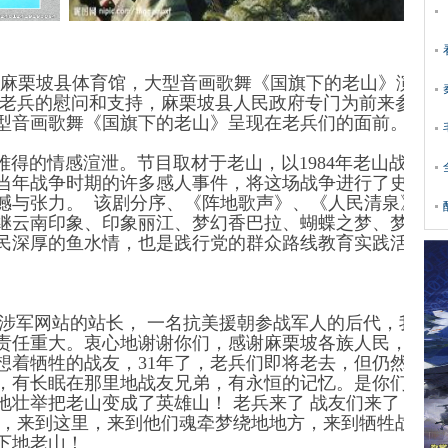
，麻栗坡县体育馆，大型音画歌舞《国旗下的老山》演出
为对老兵的慰问和支持，麻栗坡县人民政府专门为前来参加
型音画歌舞《国旗下的老山》呈现在老兵们的面前。
的情感渲泄。节目取材于老山，以1984年老山战役为
当年战争时期的许多感人事件，将这场战争进行了史诗式
撼与张力。 该剧分序、《阵地歌声》、《人民清泉》、
继云南印象、印象丽江、梦幻香巴拉、蝴蝶之梦、梦幻腾
民深厚的鱼水情，也是践行党的群众路线教育实践活动的
涉军网站的站长， 一名抗美援朝参战军人的后代，我是
责任重大。衷心地谢谢你们，感谢麻栗坡各族人民，31年
想着牺牲的战友，31年了，老兵们即将老去，但仍然思念
，有长眠在那里地战友兄弟，有永恒的记忆。是你们用青
壮举把老山变成了英雄山！ 老兵来了 战友们来了 支前
同，来到这里，来到他们魂牵梦绕地地方，来到牺牲战友
-国旗下地老山！