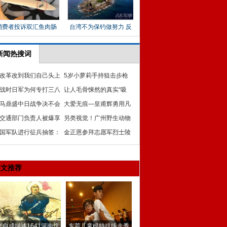
新闻热搜词
改革改到我们自己头上
5岁小萝莉手持狙击步枪
战时日军为何专打三八
萌照走红网络
让人毛骨悚然的真实“吸
旅？
马鼎盛中日战争决不会
血鬼” 慎入
大爱无痕—皇甫辉勇用凡
小规模战争
交通部门负责人被爆享
人善举传递“正能量”纪事
另类视觉！广州野生动物
华宴请 称到现场才知
国军队进行征兵抽签：
园巨象交配太惊人
金正恩参拜志愿军烈士陵
妖和尚齐亮相
园向毛岸英墓献花圈