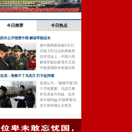
花朵
你们
国的
岁月
日月
栗
挥之
难忘
党员
、天
雄故
力打