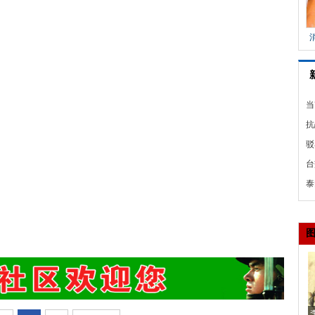
当
抗
六
驳
是
台
豪
泰
人