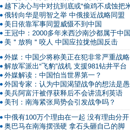
越下决心与中对抗到底或“偷鸡不成蚀把米
俄转向华是明智之举 中俄接近战略同盟
美日依靠军事同盟威慑不到中国
王冠中：2000多年来西沙南沙都属于中
美＂放狗＂咬人 中国应拉拢他国反击
外媒：中国少将称美正在犯非常严重战略
解放军派出“飞豹”战机 支援981钻井平台
外媒解读：中国怕当世界第一？
外国专家：认为中国渴望战争的想法是愚
美兵阿富汗被俘获释后不会讲流利英语
美刊：南海紧张局势会引发战争吗？
中俄有100万个理由在一起 没有理由分开
奥巴马在南海摆强硬 拿石头砸自己的脚