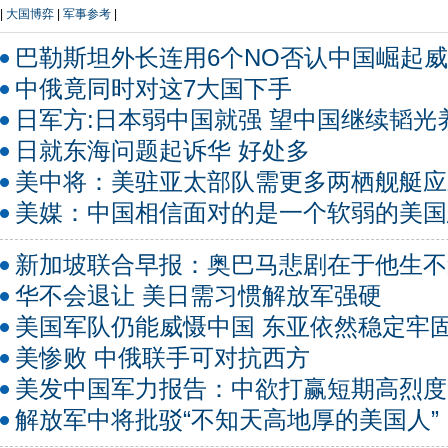
|
大国博弈
|
军事参考
|
巴勒斯坦外长连用6个NO否认中国崛起
中俄竟同时对这7大国下手
日军方:日本弱中国就强 望中国继续韬光
日就东海问题起诉华 好处多
美中将：美驻亚太部队需更多两栖舰艇应
美媒：中国相信面对的是一个软弱的美国
新加坡联合早报：奥巴马悲剧在于他生不
华不会退让 美日需习惯解放军强硬
美国军队仍能威慑中国 东亚依然稳定牢
美惨败 中俄联手可对抗西方
美发中国军力报告：中欲打赢短期高烈度
解放军中将批驳“不知天高地厚的美国人”