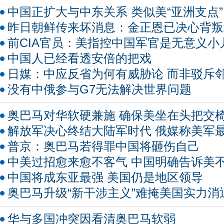
中国正扩大与中东关系 类似美“亚洲支点”
昨日朝鲜传来坏消息：金正恩已决心背叛
前CIA官员：美指控中国军官是无意义小
中国人已经看透安倍的把戏
日媒：中应反省为何有威胁论 而非驳斥
没有中俄参与G7无法解决世界问题
奥巴马对华软硬兼施 确保美坐在头把交
解放军决心终结大陆军时代 俄媒称美军
普京：奥巴马若得罪中国将砸伤自己
中美过招愈来愈不客气 中国明确告诉美
中国将成东亚最强 美国仍是地区领导
奥巴马升级“新干涉主义”难掩美国实力消
华与多国冲突因看清奥巴马软弱