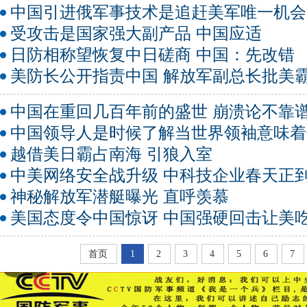
中国引进俄军事技术是追赶美军唯一机会
受攻击是国家强大副产品 中国应适
日防相称望恢复中日磋商 中国：先改错
美防长公开指责中国 解放军副总长批美
中国在重回几百年前的盛世 崩溃论不靠
中国领导人是时候了解当世界领袖意味着
越借美日霸占南海 引狼入室
中美网络安全战升级 中科技企业春天正
神秘解放军潜艇曝光 直呼羡慕
美国态度令中国惊讶 中国强硬回击让美
首页
1
2
3
4
5
6
7