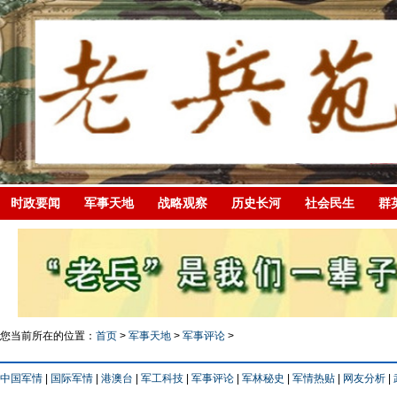
时政要闻
军事天地
战略观察
历史长河
社会民生
群
您当前所在的位置：
首页
>
军事天地
>
军事评论
>
中国军情
|
国际军情
|
港澳台
|
军工科技
|
军事评论
|
军林秘史
|
军情热贴
|
网友分析
|