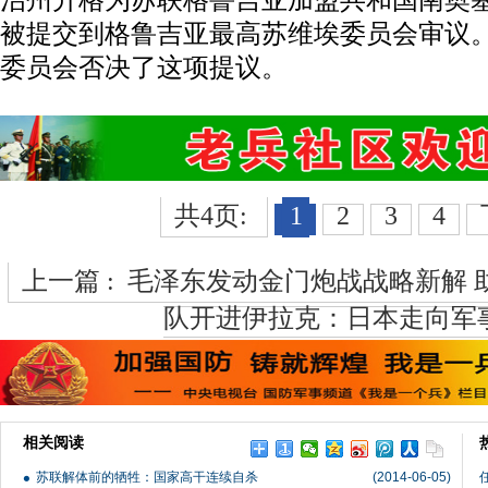
治州升格为苏联格鲁吉亚加盟共和国南奥
被提交到格鲁吉亚最高苏维埃委员会审议
委员会否决了这项提议。
共4页:
1
2
3
4
上一篇 :
毛泽东发动金门炮战战略新解 
队开进伊拉克：日本走向军
相关阅读
苏联解体前的牺牲：国家高干连续自杀
(2014-06-05)