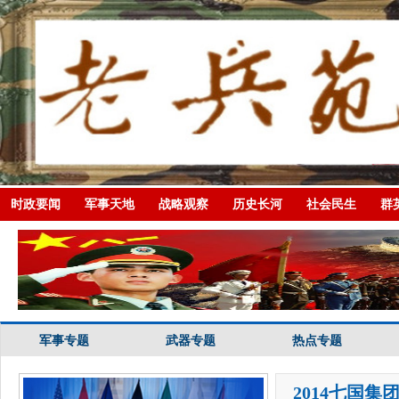
时政要闻
军事天地
战略观察
历史长河
社会民生
群
军事专题
武器专题
热点专题
2014七国集