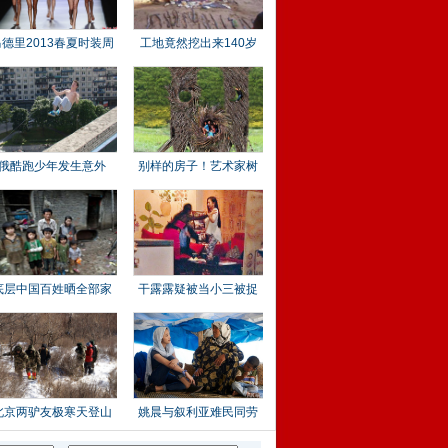
马德里2013春夏时装周
工地竟然挖出来140岁
俄酷跑少年发生意外
别样的房子！艺术家树
干
底层中国百姓晒全部家
干露露疑被当小三被捉
北京两驴友极寒天登山
姚晨与叙利亚难民同劳