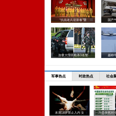
“抗战老兵迎新春”暨
国产
加拿大悍匪枪杀3名警
越称
军事热点
时政热点
社会
未满18岁禁止入内 女
习总突然对