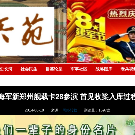
史长河
社会民生
群英论见
军事社区
战略图库
老兵视
海军新郑州舰载卡28参演 首见收桨入库过
2014-06-10
来源：
网络转载
浏览量：
1597
次