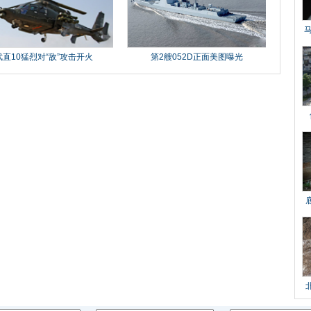
武直10猛烈对“敌”攻击开火
第2艘052D正面美图曝光