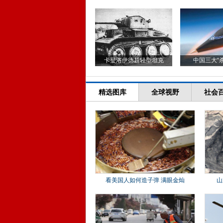
卡登洛伊德超轻型坦克
中国三大“
精选图库
全球视野
社会
看美国人如何造子弹 满眼金灿
山