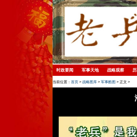
时政要闻
军事天地
战略观察
历
当前位置：
首页
>
战略图库
>
军事酷图
> 正文 >