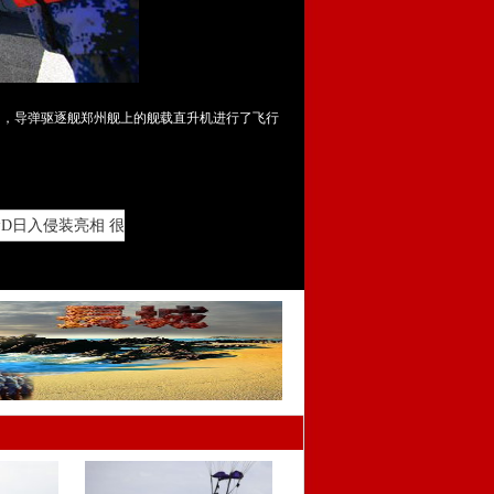
中，导弹驱逐舰郑州舰上的舰载直升机进行了飞行
D日入侵装亮相 很