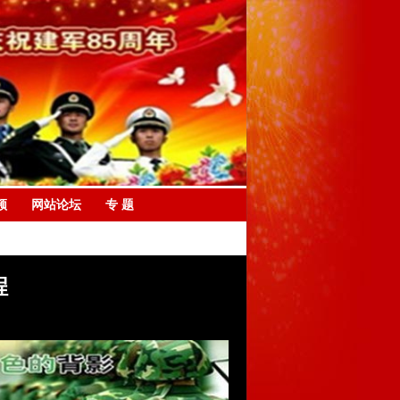
频
网站论坛
专 题
程