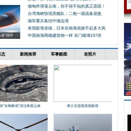
缅甸炸弹落云南，你不得不知的真正原因！
台湾海峡惊现美舰队：二炮一级战备迎敌
缅军重兵集结中缅边境
有我航母坐镇，日本在南海就掀不起多大风
中国南海两礁建筑物一样 东门礁增197倍
杀器”强悍
百态
新闻推荐
军事酷图
老照片
东“女蜘蛛侠”清洁寿星山体
蒋介石巡视美国航母