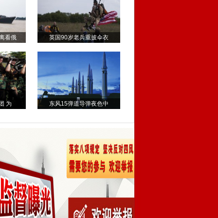
离看俄
英国90岁老兵重披伞衣
团 为
东风15弹道导弹夜色中