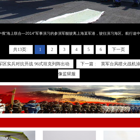
俄“海上联合—2014”军事演习的参演军舰驶离上海某军港，驶往演习海区。航行途
共13页:
1
2
3
4
5
6
下一页
军区实兵对抗开战 96式坦克列阵出动
下一篇 :
英军台风喷火战机涂
像监狱服