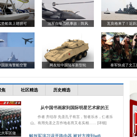
气垫船装上翅膀可
法军自曝战机事故：阵风
瓦良格来了！近距
中国新海警船空警
网友绘中国陆军新型轮
泰军快成了文工
聚焦
社区精选
历史精选
从中国书画家到国际明星艺术家的王
作者 齐结存 先圣孔子有言，智者乐水，仁者乐
山。有用先圣之言作地名而又名实相……
[详细]
七大军区做
解放军演习误开路由器 被对方搜到wifi