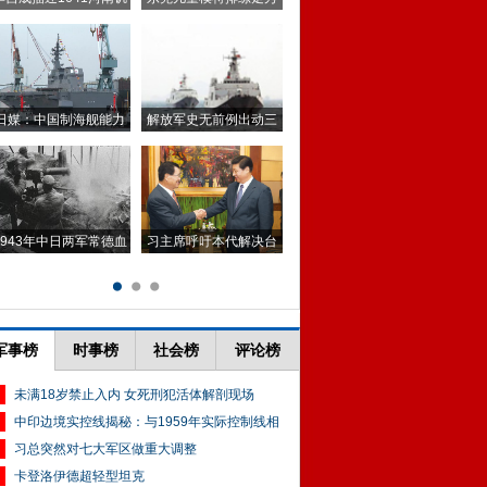
军事榜
时事榜
社会榜
评论榜
未满18岁禁止入内 女死刑犯活体解剖现场
中印边境实控线揭秘：与1959年实际控制线相
习总突然对七大军区做重大调整
卡登洛伊德超轻型坦克