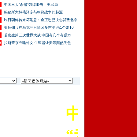
中国三大“杀器”强悍出击：美出局
揭秘斯大林毛泽东与朝鲜战争的起源
昨日朝鲜传来坏消息：金正恩已决心背叛北京
美雇佣兵在乌克兰只怕凶多吉少 杀1个赏10
若发生第三次世界大战 中国有几个有强力
0
拉斯普京专睡处女 生殖器让美帝黯然失色
中国老兵苑军
“老兵”是我