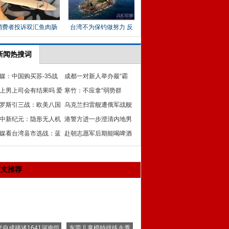
新闻热搜词
媒：中国购买苏-35战
成都一对新人举办最“霸
或将推动歼-11C研制
上男上司会有结果吗 爱
气”的传统婚礼
寒竹：不应拿“弱势群
专家解答怎样看待爱
罗斯引三战：欧美八国
体”做挡箭牌
乌克兰扫雷舰遭俄军战舰
傻 联合国成挂牌
中新纪元：隐形无人机
围堵
港警方进一步澄清内地男
代
媒看台湾县市选战：蓝
童街头便溺事件
赴朝志愿军后期能喝啤酒
选情混沌 绿营虎视耽耽
汽水 1953年吃上肉馅饺
子