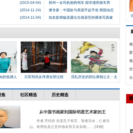
(2015-04-04)
郑州一女司机抱狗驾车 闹市撞死骑车男
(2014-11-24)
澳专家：中国欲与美国平起平坐 两国动态
(2014-11-04)
知名影师贩卖露出生殖器官的裸体写真被
俄
机
爱
情
俄
吓
空
知的低调人
日军刑讯女俘虏全部过程
淫乱历史的四位唐朝公主：太
时
台
平
营