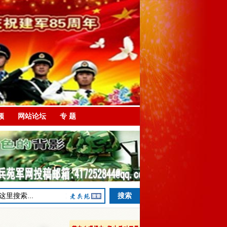
频
网站论坛
专 题