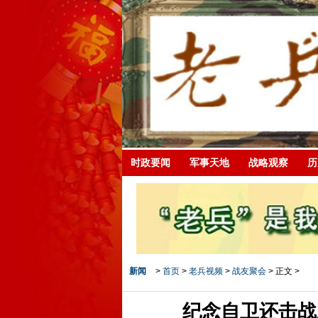
时政要闻
军事天地
战略观察
历
新闻
>
首页
>
老兵视频
>
战友聚会
> 正文 >
纪念自卫还击战