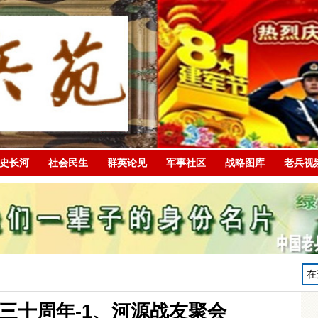
史长河
社会民生
群英论见
军事社区
战略图库
老兵视
三十周年-1、河源战友聚会