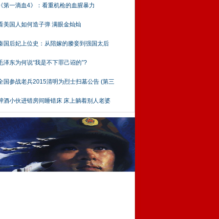
《第一滴血4》：看重机枪的血腥暴力
看美国人如何造子弹 满眼金灿灿
秦国后妃上位史：从陪嫁的媵妾到强国太后
毛泽东为何说“我是不下罪己诏的”?
全国参战老兵2015清明为烈士扫墓公告 (第三
醉酒小伙进错房间睡错床 床上躺着别人老婆