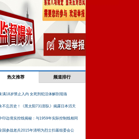
热文推荐
频道排行
未满18岁禁止入内 女死刑犯活体解剖现场
永不忘历史！《黑太阳731部队》揭露日本滔天
中印边境实控线揭秘：与1959年实际控制线相同
全国参战老兵2015年清明为烈士扫墓组委会公