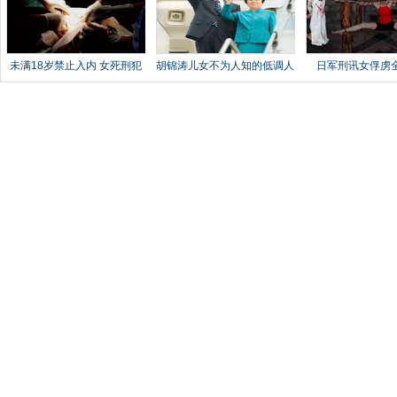
未满18岁禁止入内 女死刑犯
胡锦涛儿女不为人知的低调人
日军刑讯女俘虏