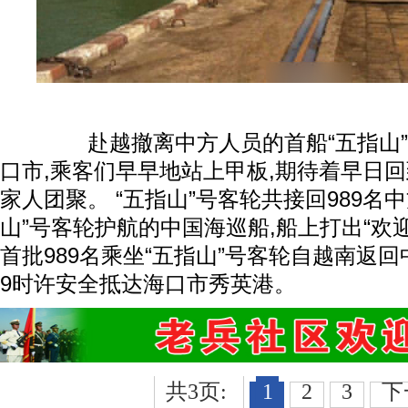
赴越撤离中方人员的首船“五指山”
口市,乘客们早早地站上甲板,期待着早日回
家人团聚。 “五指山”号客轮共接回989名
山”号客轮护航的中国海巡船,船上打出“欢
首批989名乘坐“五指山”号客轮自越南返
9时许安全抵达海口市秀英港。
共3页:
1
2
3
下