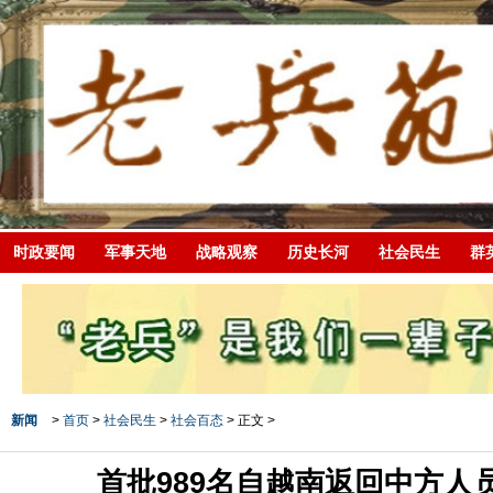
时政要闻
军事天地
战略观察
历史长河
社会民生
群
新闻
>
首页
>
社会民生
>
社会百态
> 正文 >
首批989名自越南返回中方人