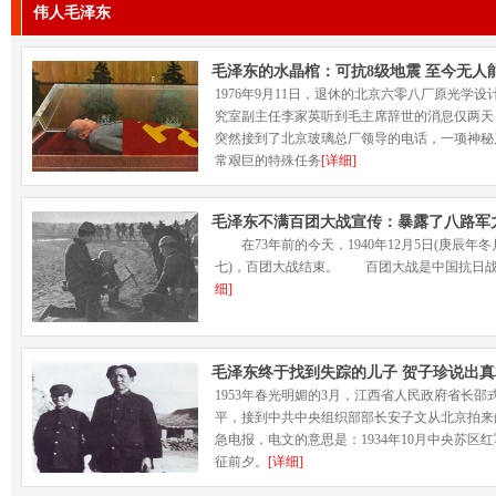
伟人毛泽东
毛泽东的水晶棺：可抗8级地震 至今无人
做
1976年9月11日，退休的北京六零八厂原光学设
究室副主任李家英听到毛主席辞世的消息仅两天
突然接到了北京玻璃总厂领导的电话，一项神秘
常艰巨的特殊任务
[详细]
毛泽东不满百团大战宣传：暴露了八路军
在73年前的今天，1940年12月5日(庚辰年冬
七)，百团大战结束。 百团大战是中国抗日
细]
毛泽东终于找到失踪的儿子 贺子珍说出真
1953年春光明媚的3月，江西省人民政府省长邵
平，接到中共中央组织部部长安子文从北京拍来
急电报，电文的意思是：1934年10月中央苏区
征前夕。
[详细]