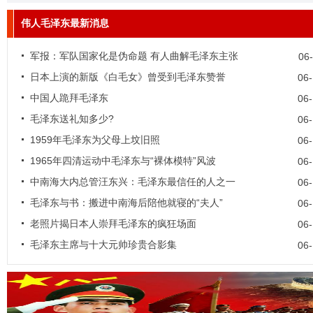
伟人毛泽东最新消息
军报：军队国家化是伪命题 有人曲解毛泽东主张
06
日本上演的新版《白毛女》曾受到毛泽东赞誉
06
中国人跪拜毛泽东
06
毛泽东送礼知多少?
06
1959年毛泽东为父母上坟旧照
06
1965年四清运动中毛泽东与“裸体模特”风波
06
中南海大内总管汪东兴：毛泽东最信任的人之一
06
毛泽东与书：搬进中南海后陪他就寝的“夫人”
06
老照片揭日本人崇拜毛泽东的疯狂场面
06
毛泽东主席与十大元帅珍贵合影集
06