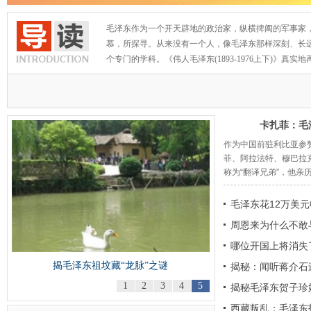
毛泽东作为一个开天辟地的政治家，纵横捭阖的军事家
慕，所探寻。从来没有一个人，像毛泽东那样深刻、长
个专门的学科。《伟人毛泽东(1893-1976上下)
卡扎菲：毛
作为中国前驻利比亚参
菲、阿拉法特、穆巴拉
称为“翻译兄弟”，他亲历
毛泽东花12万美
周恩来为什么不敢
哪位开国上将消失
揭毛泽东祖坟藏“龙脉”之谜
揭秘：闻听蒋介石
1
2
3
4
5
揭秘毛泽东贺子珍
翻译
西藏叛乱：毛泽东