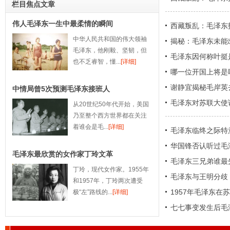
栏目焦点文章
伟人毛泽东一生中最柔情的瞬间
西藏叛乱：毛泽东
中华人民共和国的伟大领袖
揭秘：毛泽东未能
毛泽东，他刚毅、坚韧，但
毛泽东因何称叶挺
也不乏睿智，懂...
[详细]
哪一位开国上将是
谢静宜揭秘毛岸英
中情局曾5次预测毛泽东接班人
青
毛泽东对苏联大使
从20世纪50年代开始，美国
乃至整个西方世界都在关注
着谁会是毛...
[详细]
毛泽东临终之际特
华国锋否认听过毛
毛泽东最欣赏的女作家丁玲文革
毛泽东三兄弟谁最
丁玲，现代女作家。1955年
毛泽东与王明分歧
和1957年，丁玲两次遭受
1957年毛泽东
极“左”路线的...
[详细]
七七事变发生后毛