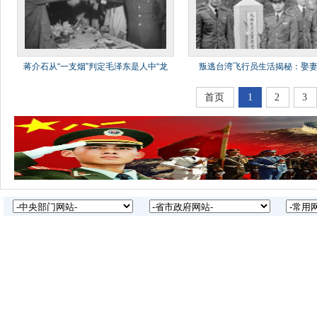
蒋介石从“一支烟”判定毛泽东是人中“龙
叛逃台湾飞行员生活揭秘：娶
虎”
墓、到处秀
首页
1
2
3