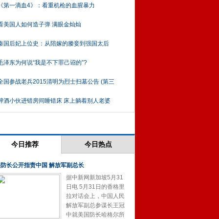
《第一滴血4》：看重机枪的血腥暴力
看美国人如何造子弹 满眼金灿灿
秦国后妃上位史：从陪嫁的媵妾到强国太后
毛泽东为何说“我是不下罪己诏的”?
全国参战老兵2015清明为烈士扫墓公告 (第三
醉酒小伙进错房间睡错床 床上躺着别人老婆