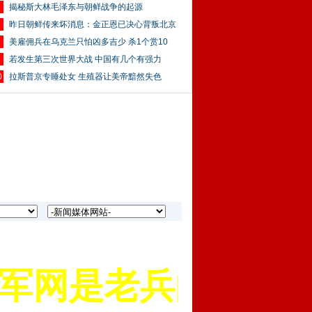
揭秘斯大林毛泽东与朝鲜战争的起源
昨日朝鲜传来坏消息：金正恩已决心背叛北京
美雇佣兵在乌克兰只怕凶多吉少 杀1个赏10
若发生第三次世界大战 中国有几个有强力
0
拉斯普京专睡处女 生殖器让美帝黯然失色
网是老兵的网上家