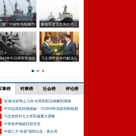
军事榜
时事榜
社会榜
评论榜
未满18岁禁止入内 女死刑犯活体解剖现场
中印边境实控线揭秘：与1959年实际控制线相
习总突然对七大军区做重大调整
卡登洛伊德超轻型坦克
中国三大“杀器”强悍出击：美出局