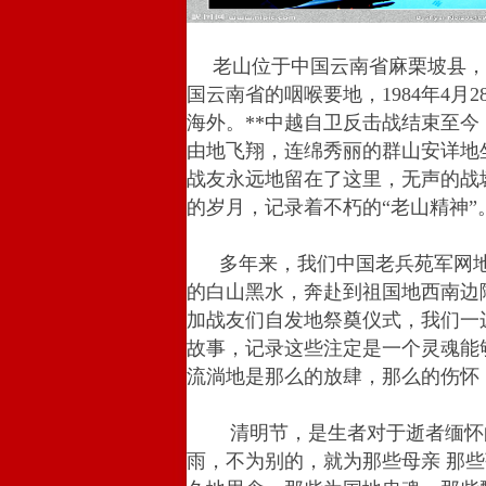
老山位于中国云南省麻栗坡县，主
国云南省的咽喉要地，1984年4
海外。**中越自卫反击战结束至
由地飞翔，连绵秀丽的群山安详地
战友永远地留在了这里，无声的战
的岁月，记录着不朽的“老山精神”
多年来，我们中国老兵苑军网地
的白山黑水，奔赴到祖国地西南边
加战友们自发地祭奠仪式，我们一
故事，记录这些注定是一个灵魂能
流淌地是那么的放肆，那么的伤怀
清明节，是生者对于逝者缅怀的
雨，不为别的，就为那些母亲 那些