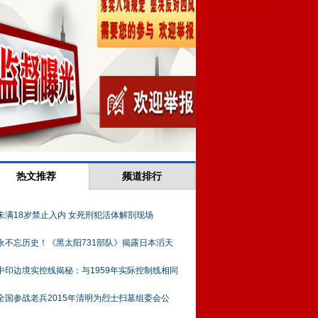
热文推荐
频道排行
未满18岁禁止入内 女死刑犯活体解剖现场
永不忘历史！《黑太阳731部队》揭露日本滔天
中印边境实控线揭秘：与1959年实际控制线相同
全国参战老兵2015年清明为烈士扫墓组委会公