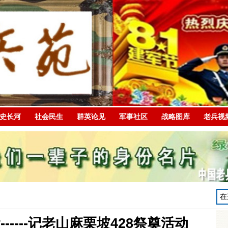
史长河
社会民生
群英论见
军事社区
战略图库
老兵视
----记老山麻栗坡428祭奠活动