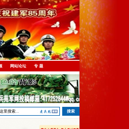
频
网站论坛
专 题