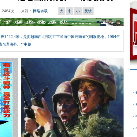
：
2484
次
来源：
网络转载
大
中
小
反馈
1422.4米，是扼越南西北部河江市通向中国云南省的咽喉要地，1984年
夜名蜚海外。**中越