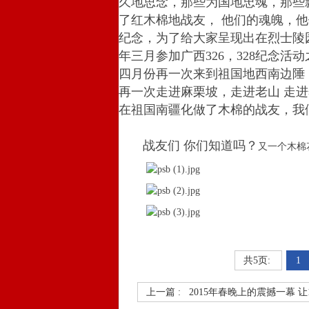
久地思念，那些为国地忠魂，那些
了红木棉地战友， 他们的魂魄，
纪念，为了给大家呈现出在烈士陵
年三月参加广西326，328纪念
四月份再一次来到祖国地西南边陲
再一次走进麻栗坡，走进老山 走
在祖国南疆化做了木棉的战友，我们
战友们 你们知道吗？
又一个木棉花
共5页:
1
上一篇 :
2015年春晚上的震撼一幕 让