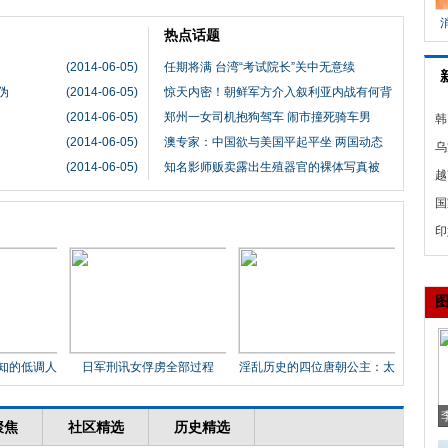
热点话题
(2014-06-05)
任期将满 台湾“考试院长”关中无意续
伪
(2014-06-05)
惊天内密！朝鲜军方介入叙利亚内战有何背
(2014-06-05)
郑州一女司机抱狗驾车 闹市撞死骑车男
韩
(2014-06-05)
澳专家：中国欲与美国平起平坐 两国动态
击
乌
(2014-06-05)
知名影师贩卖露出生殖器官的裸体写真被
司
越
久
国
海
印
空
知的低调人
日军刑讯女俘虏全部过程
淫乱历史的四位唐朝公主：太
平