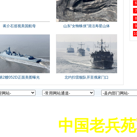
6
7
8
9
1
中国老兵苑军