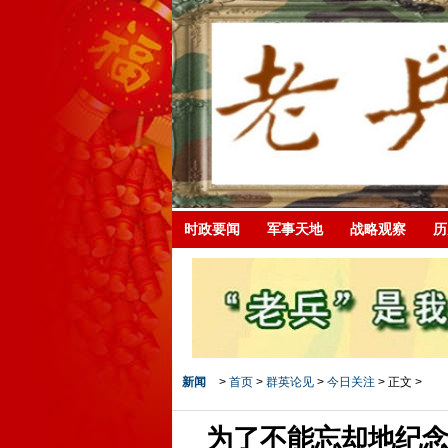
时政要闻
军事天地
战略观察
历
新闻
>
首页
>
群英论见
>
今日关注
> 正文 >
为了不能忘却地纪念--