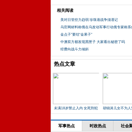
相关阅读
美对日管控力趋弱 珍珠港战争须谨记
乌官网材料称俄在乌发动军事行动俄专家称系
金点子”要结“金果子”
中澳双方都发现黑匣子 大家看出秘密了吗
经费向战斗力倾斜
热点文章
未满18岁禁止入内 女死刑犯
胡锦涛儿女不为人