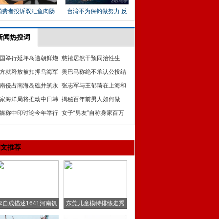
新闻热搜词
国举行延坪岛遭朝鲜炮
慈禧居然干预同治性生
两周年纪念活动
方就释放被扣押乌海军
活：皇帝不敢与皇后同房
奥巴马称绝不承认公投结
令与克里米亚展开谈
南侵占南海岛礁并筑永
果 要让俄付出更高代价
张志军与王郁琦在上海和
哨所及反登陆障碍
家海洋局将推动中日韩
平饭店茶叙
揭秘百年前男人如何做
洋合作上升至新层次
媒称中印讨论今年举行
SPA
女子“男友”自称身家百万
军和海军联合演习
经常借钱 领证当天失踪