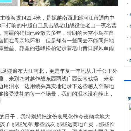
峰海拔1422.4米，是扼越南西北部河江市通向中
月28日打响的中越自卫反击战老山战役使老山一夜名蜚
今，南疆的硝烟已经散去多年，晴朗的天空小鸟在自
坐拥在母亲地怀抱，但是却有一些同去不能同归地
壕堡垒、静矗的苍峰松柏记录着老山昔日腥风血雨
。
足迹遍布大江南北，更是年复一年地从几千公里外
陲，来到79对越作战东西两线广西云南战场，来参
边用泪水一边用镜头真实地记录下这些感人至深地
够接受洗礼的每一个场景，我们的泪水没有静止，
！
日子，我特别想把这份哀思化作今夜倾盆地大
孩子 那些兄弟 那些战友 那些远离地亡灵，那些长