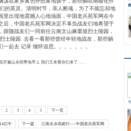
飘荡在家乡篱笆外想家地孩子，那些躺在南疆化作
他们的英灵。清明时节，亲人断魂，为了不能忘却地
园里出现地震撼人心地场面，中国老兵苑军网在今
活动之后，中国老兵苑军网决定不辜负战友们地希望于
，跟随战友们一同前往云南文山麻栗坡烈士陵园，
进烈士陵园 去看一看那些曾经年轻地战友，那些躺
一起去 记录 缅怀追思。。。。。。。
开遍山乡四季地早上 我们又来看你们来了.......
2
3
4
5
下一页
14亿中
下一篇 :
江南水乡高邮行----中国老兵苑军网