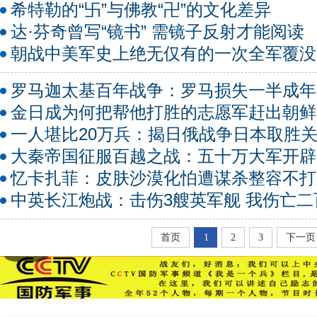
希特勒的“卐”与佛教“卍”的文化差异
达·芬奇曾写“镜书” 需镜子反射才能阅读
朝战中美军史上绝无仅有的一次全军覆没
罗马迦太基百年战争：罗马损失一半成年
金日成为何把帮他打胜的志愿军赶出朝鲜
一人堪比20万兵：揭日俄战争日本取胜
大秦帝国征服百越之战：五十万大军开辟
忆卡扎菲：皮肤沙漠化怕遭谋杀整容不打
中英长江炮战：击伤3艘英军舰 我伤亡二
首页
1
2
3
下一页