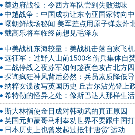
奠边府战役：令西方军队尝到失败滋味
中越战争：中国成功让东南亚国家转向中
曝朝鲜战场秘闻 美军差点用原子弹轰炸
戴高乐将军临终前想见毛泽东
中美战机东海较量：美战机击落自家飞机
远征军：过野人山前1500名伤兵集体自
二战停战之夜苏军如何趁夜色攻占北方四
探询疯狂神风背后必然：兵员素质降低导
纳粹女谍改写英国历史 丘吉尔沾光登上
希特勒的怪异之处：像斯巴达人那样生活
斯大林指使金日成对韩动武的真正原因
英国元帅蒙哥马利奉劝世界不要跟中国打
日本历史上也曾发起过抵制“唐货”运动