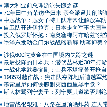
澳大利亚前总理游泳失踪之谜
72年田中角荣访华归来 亲台派逼其剖腹
中越战争：越女子特工队常常让解放军防
自卫队开进伊拉克：日本走向军事大国重
投入俄罗斯怀抱：南奥塞梯阿布哈兹“独立
毛泽东发动金门炮战战略新解 助蒋抑美
沙俄600吨黄金在中国境内失踪之谜
最后投降的日本兵：潜伏丛林近30年打
一战化学武器惨剧：士兵不堪痛苦开枪自
1985对越作战：突击队夺阵地后遭越军
墨索里尼如何铁腕剿灭西西里黑手党？
斯大林骂列宁妻子：列宁要其道歉否则绝
地雷战很艰难：八路在屋顶晒炸药 连人