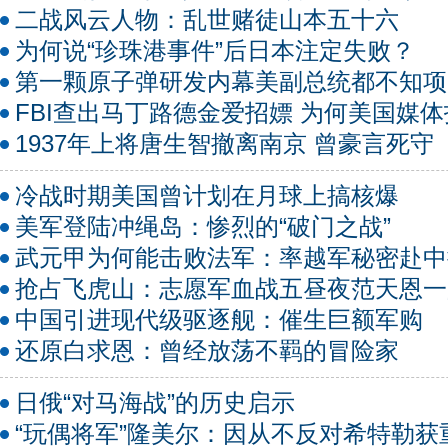
二战风云人物：乱世赌徒山本五十六
为何说“珍珠港事件”后日本注定失败？
第一颗原子弹研发内幕美副总统都不知项
FBI查出马丁路德金爱招嫖 为何美国媒
1937年上将唐生智撤离南京 曾豪言死守
冷战时期美国曾计划在月球上搞核爆
美军登陆冲绳岛：惨烈的“破门之战”
武元甲为何能击败法军：率越军秘密赴中
抢占飞虎山：志愿军血战五昼夜范天恩一
中国引进现代级驱逐舰：催生巨额军购
还原白求恩：曾经放荡不羁的冒险家
日俄“对马海战”的历史启示
“玩偶将军”隆美尔：因从不反对希特勒获