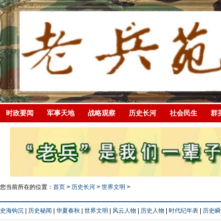
时政要闻
军事天地
战略观察
历史长河
社会民生
群
您当前所在的位置：
首页
>
历史长河
>
世界文明
>
史海钩沉
|
历史秘闻
|
华夏春秋
|
世界文明
|
风云人物
|
历史人物
|
时代纪年表
|
历史瞬