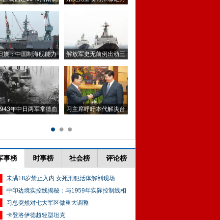
军事榜
时事榜
社会榜
评论榜
未满18岁禁止入内 女死刑犯活体解剖现场
中印边境实控线揭秘：与1959年实际控制线相
习总突然对七大军区做重大调整
卡登洛伊德超轻型坦克