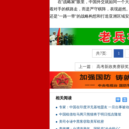
在“战略家”眼里，中国外交就如同一个大
着对手的棋路走，而是严守棋阵，表现超然。
还是“一路一带”的战略构想和打造亚洲区域
共7页:
1
上一篇 :
高考新政奥赛获奖
相关阅读
专家：中国在印度洋无基地盟友 一旦出事被动
中国租借给马两只熊猫将于明日抵吉隆坡
美司令诬中黑客窃取美军机密
李炜娜：台湾选举年，国民党“步步惊心”