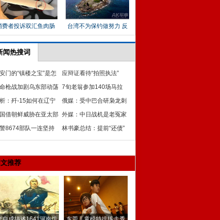
新闻热搜词
安门的“镇楼之宝”是怎
应辩证看待“拍照执法”
被发现的?
命枪战加剧乌东部动荡
7旬老翁参加140场马拉
莫申科建议和解
析：歼-15如何在辽宁
松 跑步看遍台湾好山水
俄媒：受中巴合研枭龙刺
上起降
国借朝鲜威胁在亚太部
激 印加速研LCA第4代+
外媒：中日战机是老冤家
反导系统 中国严重不安
警8674部队一连坚持
最好永远不要对峙
林书豪总结：提前“还债”
9年学雷锋纪事
最难一季也最真实