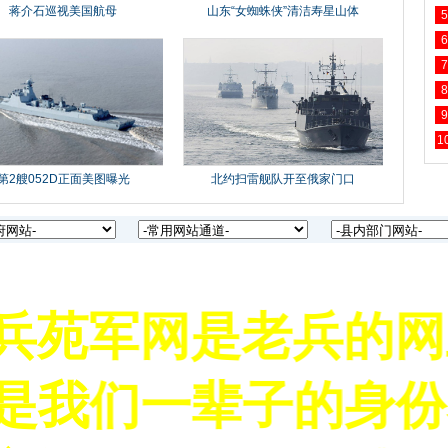
5
6
7
8
9
1
苑军网是老兵的网上
是我们一辈子的身份名