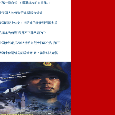
《第一滴血4》：看重机枪的血腥暴力
看美国人如何造子弹 满眼金灿灿
秦国后妃上位史：从陪嫁的媵妾到强国太后
毛泽东为何说“我是不下罪己诏的”?
全国参战老兵2015清明为烈士扫墓公告 (第三
醉酒小伙进错房间睡错床 床上躺着别人老婆