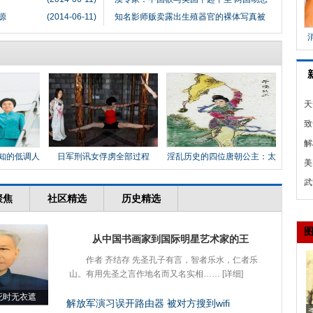
源
(2014-06-11)
知名影师贩卖露出生殖器官的裸体写真被
天
么
致
季
解
知的低调人
日军刑讯女俘虏全部过程
淫乱历史的四位唐朝公主：太
舰
美
平
署
武
4