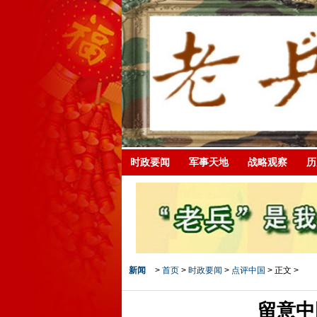
时政要闻
军事天地
战略观察
历
新闻
>
首页
>
时政要闻
>
点评中国
> 正文 >
留意中