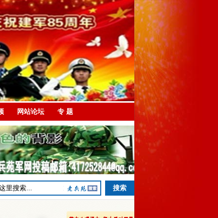
频
网站论坛
专 题