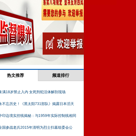
热文推荐
频道排行
未满18岁禁止入内 女死刑犯活体解剖现场
永不忘历史！《黑太阳731部队》揭露日本滔天
中印边境实控线揭秘：与1959年实际控制线相同
全国参战老兵2015年清明为烈士扫墓组委会公