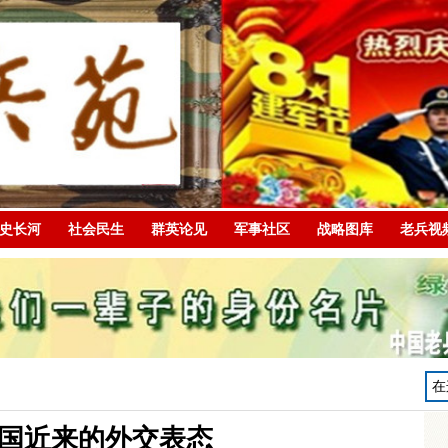
史长河
社会民生
群英论见
军事社区
战略图库
老兵视
国近来的外交表态