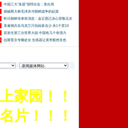
中国三大“杀器”强悍出击：美出局
揭秘斯大林毛泽东与朝鲜战争的起源
昨日朝鲜传来坏消息：金正恩已决心背叛北京
美雇佣兵在乌克兰只怕凶多吉少 杀1个赏10
若发生第三次世界大战 中国有几个有强力
0
拉斯普京专睡处女 生殖器让美帝黯然失色
家园！！！
片！！！