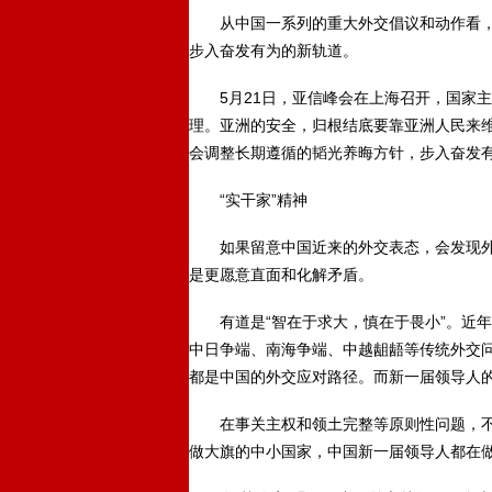
从中国一系列的重大外交倡议和动作看，
步入奋发有为的新轨道。
5月21日，亚信峰会在上海召开，国家主
理。亚洲的安全，归根结底要靠亚洲人民来
会调整长期遵循的韬光养晦方针，步入奋发
“实干家”精神
如果留意中国近来的外交表态，会发现外
是更愿意直面和化解矛盾。
有道是“智在于求大，慎在于畏小”。近年
中日争端、南海争端、中越龃龉等传统外交
都是中国的外交应对路径。而新一届领导人
在事关主权和领土完整等原则性问题，不管
做大旗的中小国家，中国新一届领导人都在做