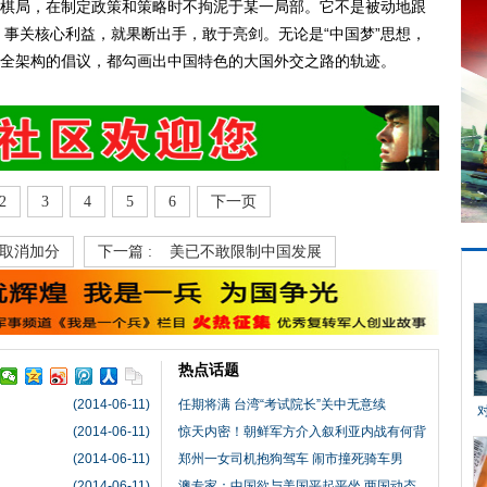
棋局，在制定政策和策略时不拘泥于某一局部。它不是被动地跟
事关核心利益，就果断出手，敢于亮剑。无论是“中国梦”思想，
安全架构的倡议，都勾画出中国特色的大国外交之路的轨迹。
2
3
4
5
6
下一页
取消加分
下一篇 :
美已不敢限制中国发展
热点话题
(2014-06-11)
任期将满 台湾“考试院长”关中无意续
(2014-06-11)
惊天内密！朝鲜军方介入叙利亚内战有何背
(2014-06-11)
郑州一女司机抱狗驾车 闹市撞死骑车男
(2014-06-11)
澳专家：中国欲与美国平起平坐 两国动态