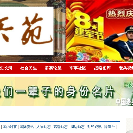
史长河
社会民生
群英论见
军事社区
战略图库
老兵视
略
|
国内时事
|
国际资讯
|
人物动态
|
高端动态
|
周边动态
|
财经资讯
|
港澳台
|