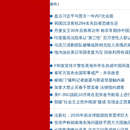
趣闻
|
盘点习近平与普京一年内7次会面
韩国沉没客轮284名失踪者恐难生还
丹麦女王35年后将再访华 称非常期待中国
印度最高法院承认“第三性” 百万变性人获
乌克兰清剿部队被曝临阵倒戈投入亲俄武
地沟油在美日等国变废为宝 回收利用有成
FBI发宣传片警告美海外学生勿成中国间谍
泰军方宣布全国军事戒严：并非政变
棱镜门”爆料记者披露与斯诺登接触内幕
加拿大禁止买春不禁卖春 法律指向嫖客
美F-35C战机10月将在尼米兹号航母上进
朝媒“社会主义世外桃源”建成 实现金正恩
法新社：2035年前全球能源投资需求巨大
安倍声称就南海东海问题联手西方大国施
七国集团峰会开幕 乌克兰问题成核心议题