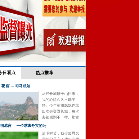
今日看点
热点推荐
 花 雨 --- 司马相如
从野长城锥子山回来，
我的心情久久不能平
静。今年军旗飘飘连续
四次去登野长城，每次
去都感到不一样。那古
老的中国文化和那气势
明感言----一位求真务实的公
磅礴的古战场，给我们
清明时节，我倍加思念
的心灵...
[详细]