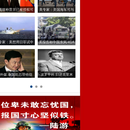
俄媒称普京已被授权可
美专家：美国海军可与
16
专家：美想用日菲试中
美报告称中国东风-41A
国
外媒:泰国前总理他信
波罗申科:归还克里米
1
2
3