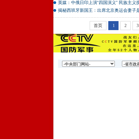
英媒：中俄日印上演“四国演义” 民族主义
揭秘西班牙新国王：出席北京奥运会妻子
首页
1
2
3