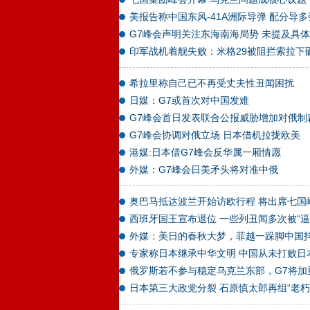
美报告称中国东风-41A洲际导弹 配分导
G7峰会声明关注东海南海局势 未提及具
印军战机着舰失败：米格29被阻拦索拉下
希拉里称自己已不再受丈夫性丑闻困扰
日媒：G7或首次对中国发难
G7峰会首日发表联合公报威胁增加对俄制
G7峰会协调对俄立场 日本借机拉拢欧美
港媒:日本借G7峰会反华属一厢情愿
外媒：G7峰会日美矛头将对准中俄
奥巴马抵达波兰开始访欧行程 将出席七国
西班牙国王宣布退位 一些列丑闻多次被“逼
外媒：美日的春秋大梦，菲越一跺脚中国
专家称日本继承中华文明 中国从未打败日
俄罗斯若不参与稳定乌克兰东部，G7将加
日本第三大政党分裂 石原慎太郎再组“老朽