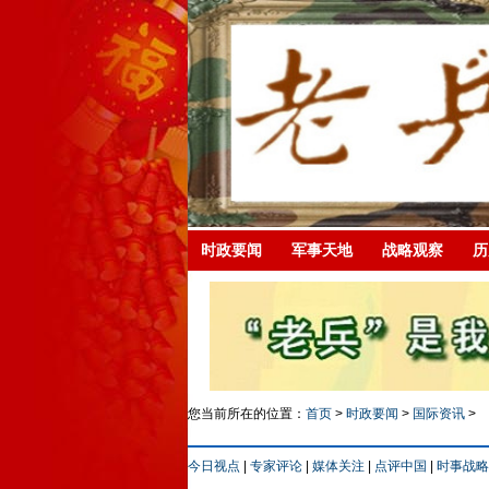
时政要闻
军事天地
战略观察
历
您当前所在的位置：
首页
>
时政要闻
>
国际资讯
>
今日视点
|
专家评论
|
媒体关注
|
点评中国
|
时事战