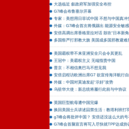
大选临近 叙政府军加强安全布控
G7峰会布鲁塞尔开幕
专家：美想用日菲试中国 不想与中国真冲
外媒：G7峰会首次将俄踢出 能源安全敏
安倍高调出席香格里拉对话 鼓吹“日本新角
多国祭严打邪教大旗 美国成多国邪教避难
美国霸权带不来亚洲安全只会令其更乱
王冠中：美霸权主义 无端指责中国
普京：不相信奥巴马不想见我
安倍启程访欧洲出席G7 欲宣传海洋航行
外媒：中国对莫迪发起“示好”攻势
乌驻华大使：新总统将履行此前与中协议
英国巨型航母遭中国完爆
换回美国士兵讲述囚禁生活：教塔利班打
g7峰会将批评中国？ 安倍还没这么大的号
G7峰会首脑宣言将写入尽快就TPP达成协