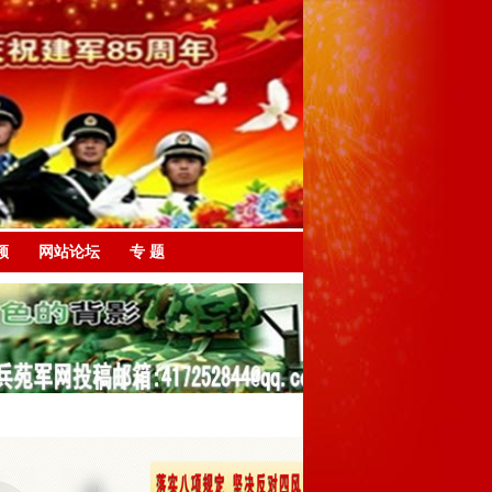
频
网站论坛
专 题