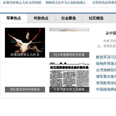
未满18岁禁止入内 女死刑犯
胡锦涛儿女不为人知的低调人
日军刑讯女俘虏