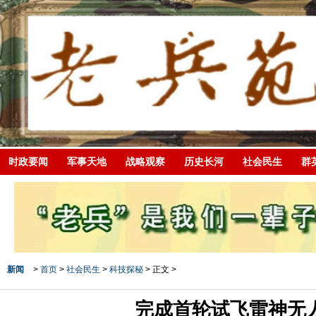
时政要闻
军事天地
战略观察
历史长河
社会民生
群
新闻
>
首页
>
社会民生
>
科技探秘
> 正文 >
完成首轮试飞雷神无