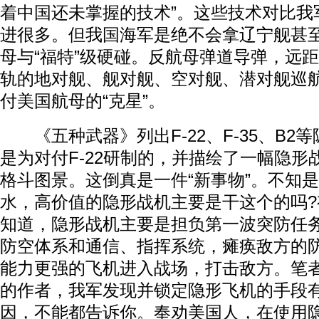
着中国还未掌握的技术”。这些技术对比我
进很多。但我国海军是绝不会拿辽宁舰甚
母与“福特”级硬碰。反航母弹道导弹，远
轨的地对舰、舰对舰、空对舰、潜对舰巡
付美国航母的“克星”。
《五种武器》列出F-22、F-35、B2等
是为对付F-22研制的，并描绘了一幅隐
格斗图景。这倒真是一件“新事物”。不知
水，高价值的隐形战机主要是干这个的吗
知道，隐形战机主要是担负第一波突防任
防空体系和通信、指挥系统，瘫痪敌方的
能力更强的飞机进入战场，打击敌方。笔
的作者，我军发现并锁定隐形飞机的手段
因，不能都告诉你。奉劝美国人，在使用