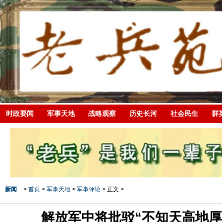
时政要闻
军事天地
战略观察
历史长河
社会民生
群
新闻
>
首页
>
军事天地
>
军事评论
> 正文 >
解放军中将批驳“不知天高地厚