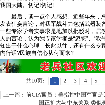
我国大陆。切记!切记!
最后，谈一点个人感想。近些年来，总
发表狂妄言论，对我军战斗力包括武器装
一些专家学者实事求是地加以批驳时，居
人的言论，认为我专家学者是“忽悠”、“吹
知出于什么心理。长此以往，还有什么专
内行话?民族自信心从何而来?
共10页:
1
2
3
4
5
上一篇 :
前CIA官员：美指控中国军官是
国正扩大与中东关系 类似