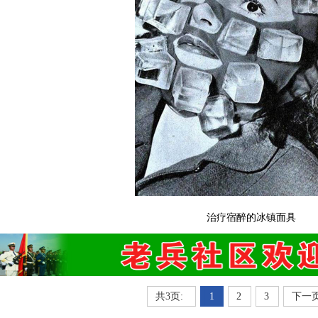
治疗宿醉的冰镇面具
共3页:
1
2
3
下一