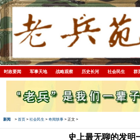
时政要闻
军事天地
战略观察
历史长河
社会民生
群
新闻
>
首页
>
社会民生
>
奇闻轶事
> 正文 >
史上最无聊的发明