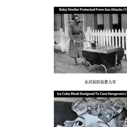
全武装防装婴儿车