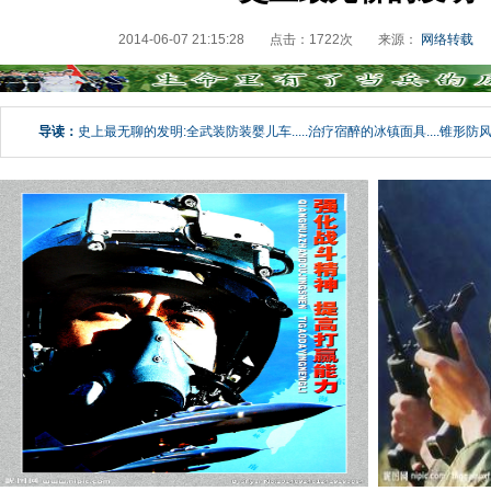
2014-06-07 21:15:28
点击：
1722
次
来源：
网络转载
导读：
史上最无聊的发明:全武装防装婴儿车.....治疗宿醉的冰镇面具....锥形防风防雪