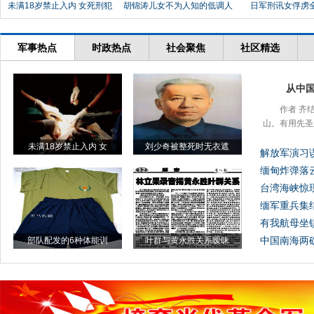
未满18岁禁止入内 女死刑犯
胡锦涛儿女不为人知的低调人
日军刑讯女俘虏