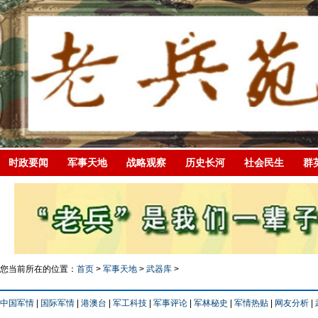
时政要闻
军事天地
战略观察
历史长河
社会民生
群
您当前所在的位置：
首页
>
军事天地
>
武器库
>
中国军情
|
国际军情
|
港澳台
|
军工科技
|
军事评论
|
军林秘史
|
军情热贴
|
网友分析
|