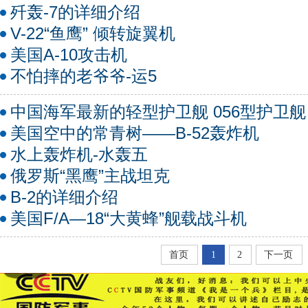
歼轰-7的详细介绍
V-22“鱼鹰” 倾转旋翼机
美国A-10攻击机
不怕摔的老爷爷-运5
中国海军最新的轻型护卫舰 056型护卫舰
美国空中的常青树——B-52轰炸机
水上轰炸机-水轰五
俄罗斯“黑鹰”主战坦克
B-2的详细介绍
美国F/A—18“大黄蜂”舰载战斗机
首页
1
2
下一页