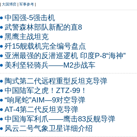
|
大国博弈
|
军事参考
|
中国强-5强击机
武警森林部队新配的直8
黑鹰主战坦克
歼15舰载机完全编号盘点
亚洲最强的反潜巡逻机 印度P-8“海神”
美利坚轻骑兵——M2步战车
陶式第二代远程重型反坦克导弹
中国陆军之虎！ZTZ-99！
“响尾蛇”AIM—9对空导弹
AT-4第二代反坦克导弹
中国海军利爪——鹰击83反舰导弹
风云二号气象卫星详细介绍