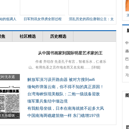
知的低调人
日军刑讯女俘虏全部过程
淫乱历史的四位唐朝公主：太
平
中
还
越
注
巴
演
台
取
习
警