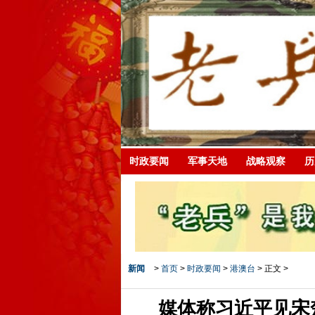
时政要闻
军事天地
战略观察
历
新闻
>
首页
>
时政要闻
>
港澳台
> 正文 >
媒体称习近平见宋