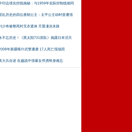
中印边境实控线揭秘：与1959年实际控制线相同
淫乱历史的四位唐朝公主：太平公主幼时曾遭强
刘少奇被整死时无衣遮体 尽显凄凉末路
永不忘历史！《黑太阳731部队》揭露日本滔天
2008年新疆喀什武警遭袭 17人死亡现场照
美大兵自述 在越战中强暴女俘虏终身难忘