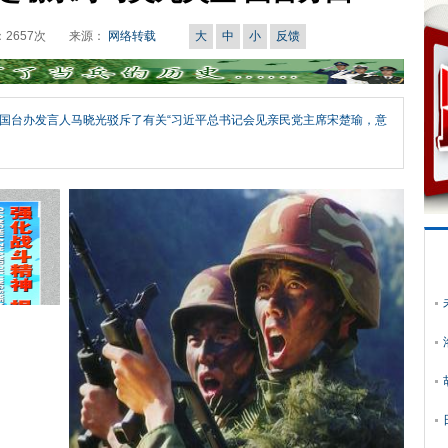
：
2657
次
来源：
网络转载
大
中
小
反馈
国台办发言人马晓光驳斥了有关“习近平总书记会见亲民党主席宋楚瑜，意