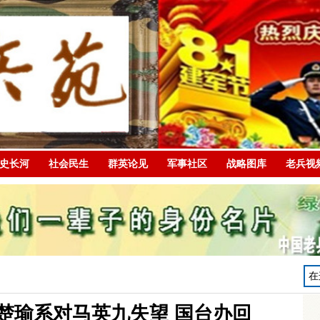
史长河
社会民生
群英论见
军事社区
战略图库
老兵视
楚瑜系对马英九失望 国台办回