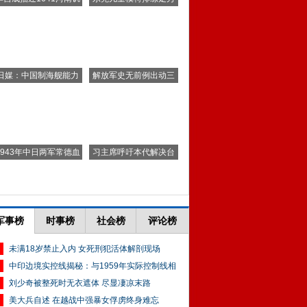
军事榜
时事榜
社会榜
评论榜
未满18岁禁止入内 女死刑犯活体解剖现场
中印边境实控线揭秘：与1959年实际控制线相
刘少奇被整死时无衣遮体 尽显凄凉末路
美大兵自述 在越战中强暴女俘虏终身难忘