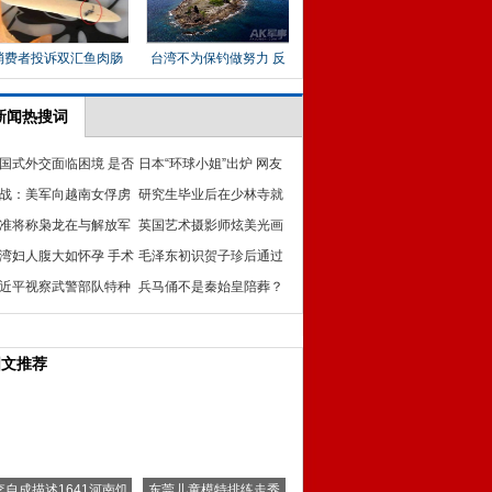
新闻热搜词
国式外交面临困境 是否
日本“环球小姐”出炉 网友
需坚持不干涉别国内政
战：美军向越南女俘虏
感叹：AV新星冉冉升起
研究生毕业后在少林寺就
射春药来拷问情报
准将称枭龙在与解放军
业4年 执掌“藏经阁”
英国艺术摄影师炫美光画
习中已能与苏-27对抗
湾妇人腹大如怀孕 手术
涂鸦 立体与梦幻的结合
毛泽东初识贺子珍后通过
出3公斤子宫肌瘤(图)
近平视察武警部队特种
何事让贺爱上自己？
兵马俑不是秦始皇陪葬？
察学院并授旗
揭秘兵马俑的真正主人