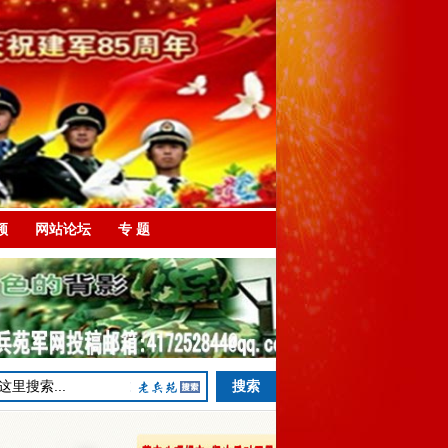
频
网站论坛
专 题