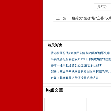
共3页:
上一篇 :
蔡英文“宪改”增“立委”议
相关阅读
香港警匪枪战4大疑团未解 疑凶居所如军火库
马英九会见台籍慰安妇 呼吁日本努力面对过去
香港一通缉犯遇警员心虚 主动承认藏毒
邱毅：王金平不把国民党放在眼里 同情马英
台媒：越南昨天游行还没开始就结束
热点文章