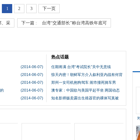
1
2
3
下一页
席、采
下一篇 :
台湾“交通部长”称台湾高铁年底可
热点话题
(2014-06-07)
任期将满 台湾“考试院长”关中无意续
(2014-06-07)
惊天内密！朝鲜军方介入叙利亚内战有何背
(2014-06-07)
郑州一女司机抱狗驾车 闹市撞死骑车男
九的
(2014-06-07)
澳专家：中国欲与美国平起平坐 两国动态
(2014-06-07)
知名影师贩卖露出生殖器官的裸体写真被