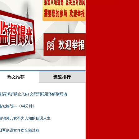
热文推荐
频道排行
未满18岁禁止入内 女死刑犯活体解剖现场
洛城枪战—《44分钟》
胡锦涛儿女不为人知的低调人生
日军刑讯女俘虏全部过程