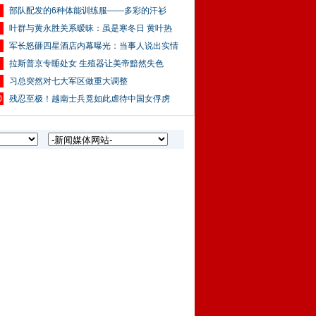
部队配发的6种体能训练服——多彩的汗衫
叶群与黄永胜关系暧昧：虽是寒冬日 黄叶热
军长怒砸四星酒店内幕曝光：当事人说出实情
拉斯普京专睡处女 生殖器让美帝黯然失色
习总突然对七大军区做重大调整
0
残忍至极！越南士兵竟如此虐待中国女俘虏