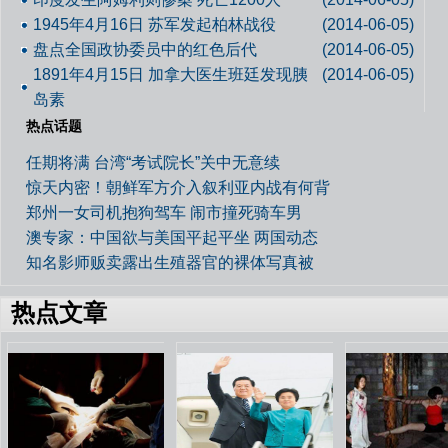
1945年4月16日 苏军发起柏林战役
(2014-06-05)
盘点全国政协委员中的红色后代
(2014-06-05)
1891年4月15日 加拿大医生班廷发现胰
(2014-06-05)
岛素
热点话题
任期将满 台湾“考试院长”关中无意续
惊天内密！朝鲜军方介入叙利亚内战有何背
郑州一女司机抱狗驾车 闹市撞死骑车男
澳专家：中国欲与美国平起平坐 两国动态
知名影师贩卖露出生殖器官的裸体写真被
热点文章