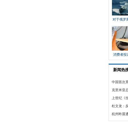
新闻热
中国首次
岛航空监
克里米亚总
漂亮
上世纪《
时尚女郎
杜文龙：
成熟 航母
杭州昨晨遭
晚前后雾