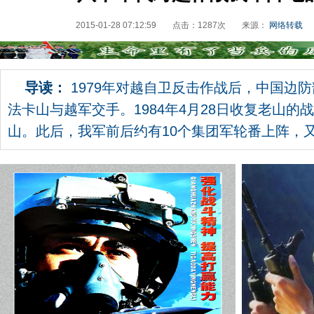
2015-01-28 07:12:59
点击：
1287
次
来源：
网络转载
导读：
1979年对越自卫反击作战后，中国边防
法卡山与越军交手。1984年4月28日收复老山的
山。此后，我军前后约有10个集团军轮番上阵，