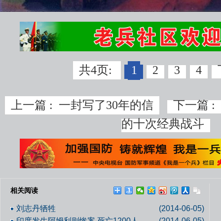
共4页:
1
2
3
4
上一篇 :
一封写了30年的信
下一篇 :
的十次经典战斗
相关阅读
刘志丹牺牲
(2014-06-05)
印度发生阿姆利则惨案 死亡1200人
(2014-06-05)