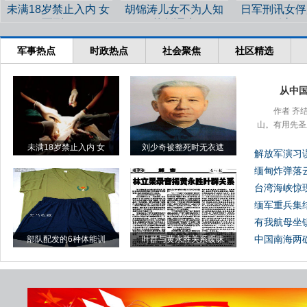
未满18岁禁止入内 女
胡锦涛儿女不为人知
日军刑讯女俘
死刑犯
的低调人
过程