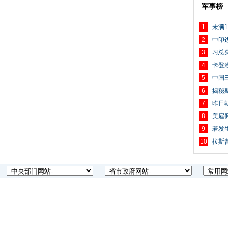
军事榜
1
未满
2
中印
3
习总
4
卡登
5
中国
6
揭秘
7
昨日
8
美雇
9
若发
10
拉斯