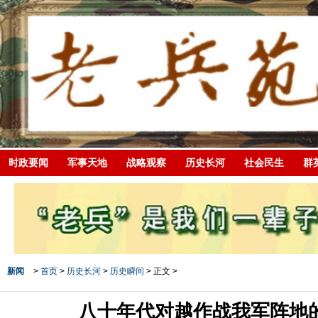
时政要闻
军事天地
战略观察
历史长河
社会民生
群
新闻
>
首页
>
历史长河
>
历史瞬间
> 正文 >
八十年代对越作战我军阵地