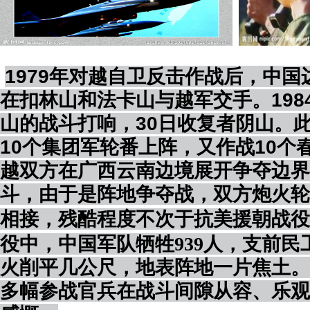
1979年对越自卫反击作战后，中国边
在扣林山和法卡山与越军交手。1984
山
的战斗打响，30日收复者阴山
。
10个集团军轮番上阵，又作战10个
越双方在广西云南边境展开争夺边界
斗，
由于是阵地争夺战，双方炮火轮
相接，残酷程度不次于抗美援朝战役
役中，中国军队牺牲939人，支前民
火削平几公尺，地表阵地一片焦土。
多幅参战官兵在战斗间隙从容、乐观