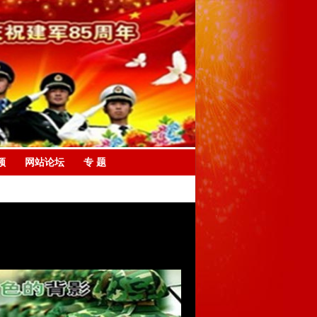
频
网站论坛
专 题