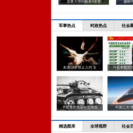
加拿大悍匪枪杀3名警
越称
军事热点
时政热点
社会
未满18岁禁止入内 女
习总突然对
卡登洛伊德超轻型坦克
中国三大“
精选图库
全球视野
社会