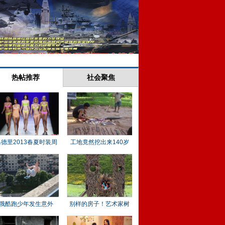
热帖推荐
社会聚焦
马德里2013春夏时装周
工地竟然挖出来140岁
俄酷跑少年发生意外
别样的房子！艺术家树
干