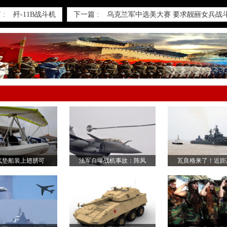
:
歼-11B战斗机
下一篇 :
乌克兰军中选美大赛 要求靓丽女兵战
气垫船装上翅膀可
法军自曝战机事故：阵风
瓦良格来了！近距