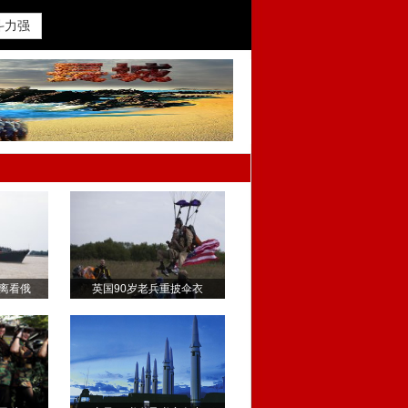
斗力强
离看俄
英国90岁老兵重披伞衣