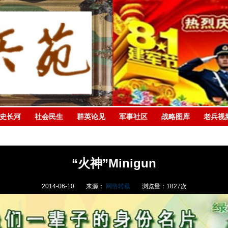
史长河
社会民生
群英论见
军事社区
战略图库
老兵视
“火神”Minigun
2014-06-10
来源：
网络转载
浏览量：
1827
次