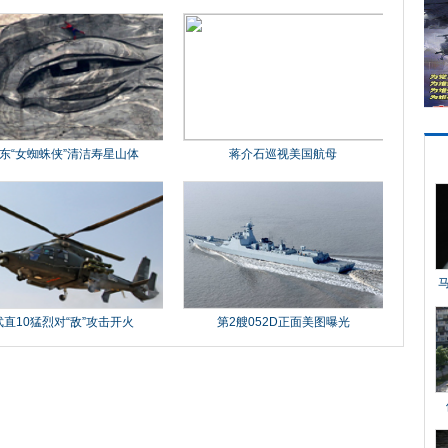
东“女蜘蛛侠”清洁寿星山体
蒋介石巡视美国航母
武直10猛烈对“敌”攻击开火
第2艘052D正面美图曝光