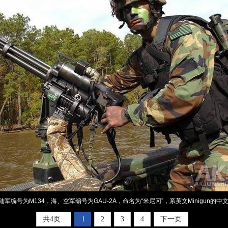
陆军编号为M134，海、空军编号为GAU-2A，命名为“米尼冈”，系英文Minigun的中
共4页:
1
2
3
4
下一页