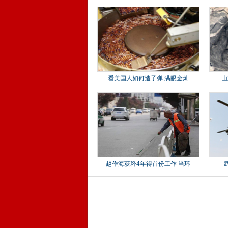
看美国人如何造子弹 满眼金灿
山
赵作海获释4年得首份工作 当环