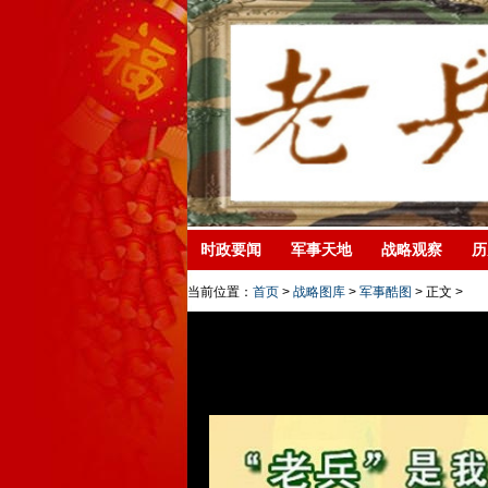
时政要闻
军事天地
战略观察
历
当前位置：
首页
>
战略图库
>
军事酷图
> 正文 >