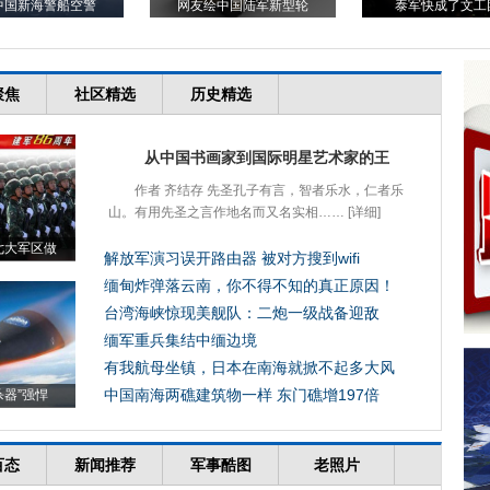
中国新海警船空警
网友绘中国陆军新型轮
泰军快成了文工
聚焦
社区精选
历史精选
从中国书画家到国际明星艺术家的王
作者 齐结存 先圣孔子有言，智者乐水，仁者乐
山。有用先圣之言作地名而又名实相……
[详细]
七大军区做
解放军演习误开路由器 被对方搜到wifi
缅甸炸弹落云南，你不得不知的真正原因！
台湾海峡惊现美舰队：二炮一级战备迎敌
缅军重兵集结中缅边境
有我航母坐镇，日本在南海就掀不起多大风
中国南海两礁建筑物一样 东门礁增197倍
杀器”强悍
百态
新闻推荐
军事酷图
老照片