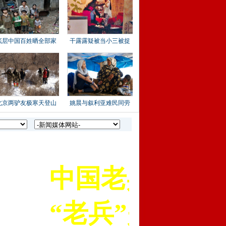
底层中国百姓晒全部家
干露露疑被当小三被捉
北京两驴友极寒天登山
姚晨与叙利亚难民同劳
中国老兵苑军网是
“老兵”是我们一