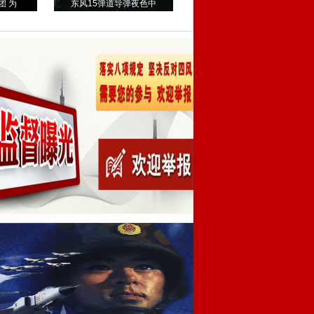
团 为
东风15弹道导弹夜色中