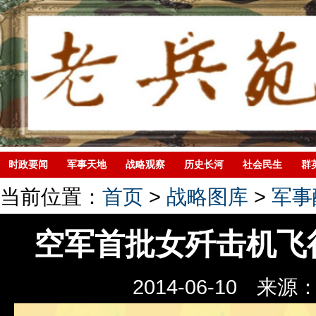
时政要闻
军事天地
战略观察
历史长河
社会民生
群
当前位置：
首页
>
战略图库
>
军事
空军首批女歼击机飞
2014-06-10
来源