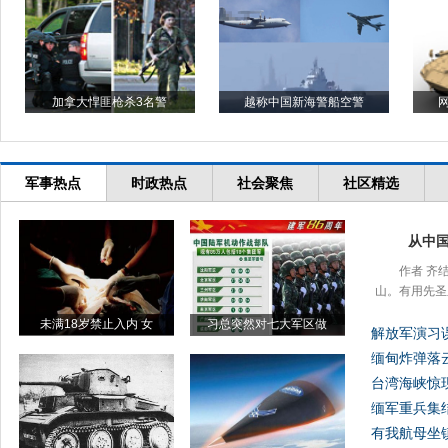
加拿大悍匪枪杀3名警
越称中国新海警船空警
军事热点
时政热点
社会聚焦
社区精选
从中
作者 齐
山。有用先圣
未满18岁禁止入内 女
习总突然对七大军区做
解放军演习误
缅甸炸弹落
台湾海峡惊
缅军重兵集
有我航母坐