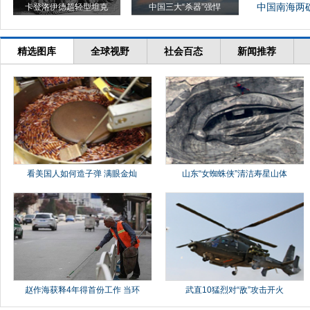
中国南海两礁
卡登洛伊德超轻型坦克
中国三大“杀器”强悍
精选图库
全球视野
社会百态
新闻推荐
看美国人如何造子弹 满眼金灿
山东“女蜘蛛侠”清洁寿星山体
赵作海获释4年得首份工作 当环
武直10猛烈对“敌”攻击开火