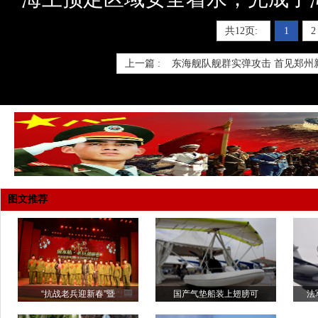
共12页:
1
2
上一篇 :
东海舰队舰群实弹攻击 首见郑州
图文推荐
“抗战老兵迎新春”暨
国产气垫船装上翅膀可
法