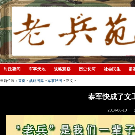
时政要闻
军事天地
战略观察
历史长河
社会民生
群
当前位置：
首页
>
战略图库
>
军事酷图
> 正文 >
泰军快成了文
2014-06-10