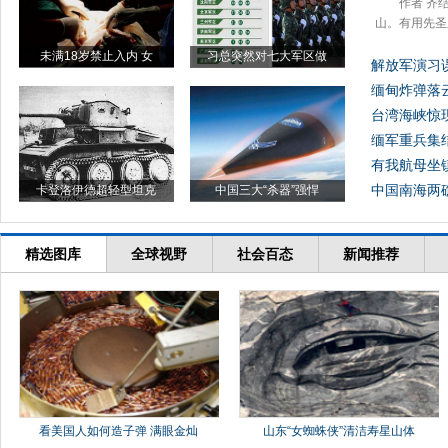
作者 齐
山。有用先圣
未满18岁禁止入内 女
习总突然对七大军区做
解放军演习误
缅甸炸弹落
台湾海峡惊
缅军重兵集
有我航母坐
中国南海两礁
卡登洛伊德超轻型坦克
中国三大“杀器”强悍
精选图库
全球视野
社会百态
新闻推荐
看美国人如何造子弹 满眼金灿
山东“女蜘蛛侠”清洁寿星山体