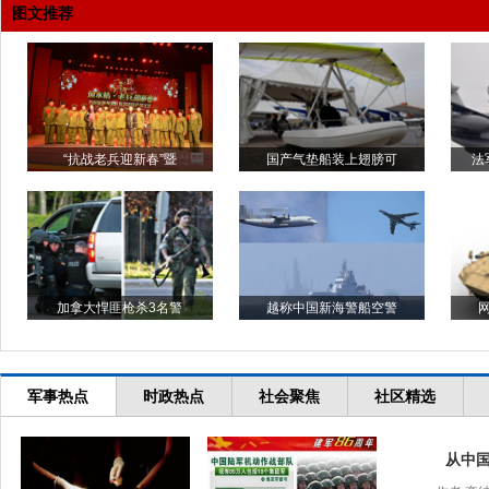
图文推荐
“抗战老兵迎新春”暨
国产气垫船装上翅膀可
法
加拿大悍匪枪杀3名警
越称中国新海警船空警
军事热点
时政热点
社会聚焦
社区精选
从中