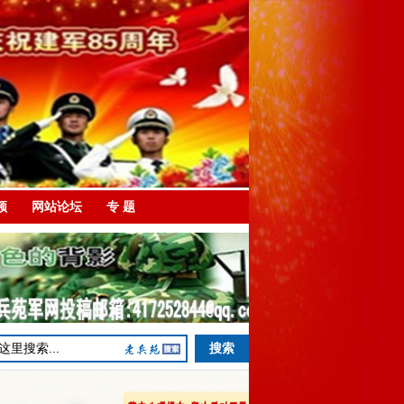
频
网站论坛
专 题