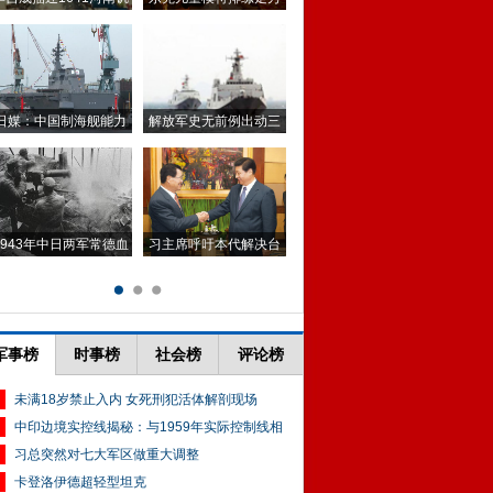
军事榜
时事榜
社会榜
评论榜
未满18岁禁止入内 女死刑犯活体解剖现场
中印边境实控线揭秘：与1959年实际控制线相
习总突然对七大军区做重大调整
卡登洛伊德超轻型坦克