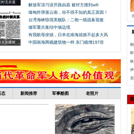
朝
中
即
怎
铁
侵
伊
七
尼