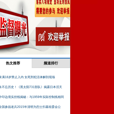
热文推荐
频道排行
未满18岁禁止入内 女死刑犯活体解剖现场
永不忘历史！《黑太阳731部队》揭露日本滔天
中印边境实控线揭秘：与1959年实际控制线相同
全国参战老兵2015年清明为烈士扫墓组委会公