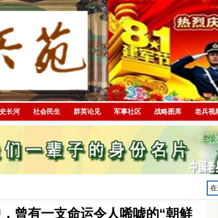
史长河
社会民生
群英论见
军事社区
战略图库
老兵视
，曾有一支命运令人唏嘘的“朝鲜