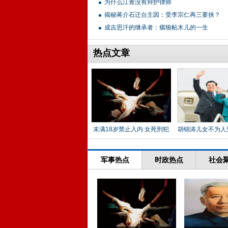
为什么江青没有辩护律师
揭秘蒋介石迁台主因：受李宗仁再三要挟？
成吉思汗的继承者：瘸狼帖木儿的一生
热点文章
未满18岁禁止入内 女死刑犯
胡锦涛儿女不为人