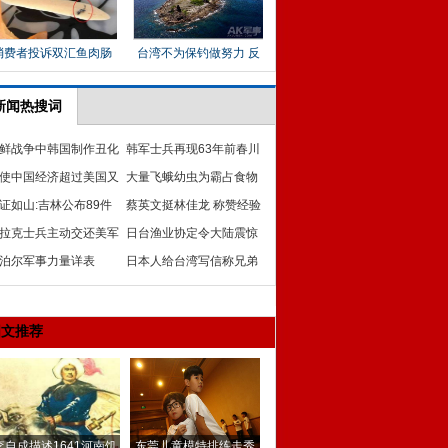
新闻热搜词
鲜战争中韩国制作丑化
韩军士兵再现63年前春川
国的宣传画
使中国经济超过美国又
战役惨烈场景
大量飞蛾幼虫为霸占食物
样 人们还是回到现实更
证如山:吉林公布89件
编织巨网覆盖灌木丛
蔡英文挺林佳龙 称赞经验
华日军档案
拉克士兵主动交还美军
丰富
日台渔业协定令大陆震惊
战俘
泊尔军事力量详表
中共被逼向风口浪尖
日本人给台湾写信称兄弟
台网友称快还钓岛