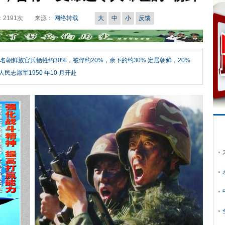
族师
：
2191
次
来源：
网络转载
大
中
小
反馈
名朝鲜族官兵牺牲约30%，被俘约20%，余下的约30% 定居朝鲜，20%
民志愿军1950 年10 月开赴