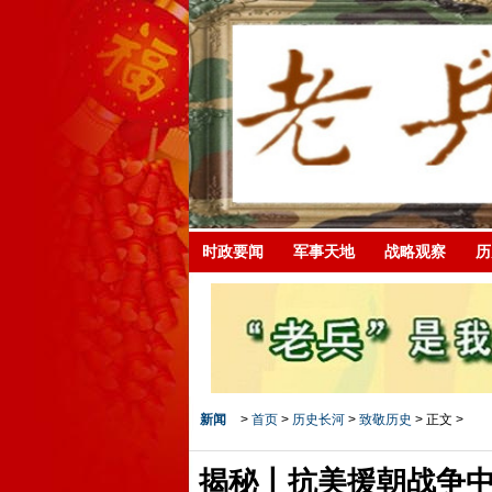
时政要闻
军事天地
战略观察
历
新闻
>
首页
>
历史长河
>
致敬历史
> 正文 >
揭秘丨抗美援朝战争中