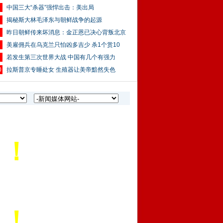
中国三大“杀器”强悍出击：美出局
揭秘斯大林毛泽东与朝鲜战争的起源
昨日朝鲜传来坏消息：金正恩已决心背叛北京
美雇佣兵在乌克兰只怕凶多吉少 杀1个赏10
若发生第三次世界大战 中国有几个有强力
0
拉斯普京专睡处女 生殖器让美帝黯然失色