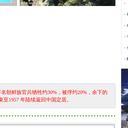
万名朝鲜族官兵牺牲约30%，被俘约20%，余下的
结束至1957 年陆续返回中国定居。