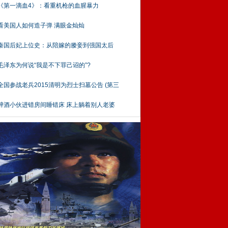
《第一滴血4》：看重机枪的血腥暴力
看美国人如何造子弹 满眼金灿灿
秦国后妃上位史：从陪嫁的媵妾到强国太后
毛泽东为何说“我是不下罪己诏的”?
全国参战老兵2015清明为烈士扫墓公告 (第三
醉酒小伙进错房间睡错床 床上躺着别人老婆