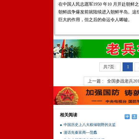
在中国人民志愿军1950 年10 月开赴朝鲜之
朝鲜战争爆发前就陆续进入朝鲜半岛。这些
巨大的作用，但之后的命运令人唏嘘。	

共7页:
1
上一篇 :
全国参战老兵20
相关阅读
中国历史上八大权倾朝野的太监
漫话先秦富商—范蠡