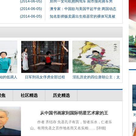
(2014-06-05)
郑州一女司机抱狗驾车 闹市撞死骑车男
(2014-06-05)
澳专家：中国欲与美国平起平坐 两国动态
(2014-06-05)
知名影师贩卖露出生殖器官的裸体写真被
知的低调人
日军刑讯女俘虏全部过程
淫乱历史的四位唐朝公主：太
平