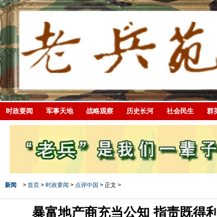
时政要闻
军事天地
战略观察
历史长河
社会民生
群
新闻
>
首页
>
时政要闻
>
点评中国
> 正文 >
暴富地产商充当公知 指责既得