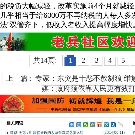
的税负大幅减轻，改革实施前4个月就减轻
几乎相当于给6000万不再纳税的人每人多发近
法”双管齐下，低收入者收入提高幅度增快
共14页:
1
2
3
4
5
上一篇 :
专家：东突是十恶不赦豺狼 维
媒：政府须依靠人民更有效
相关阅读
肖恩·沃克：听普京身边的人谈普京究竟怎么想
(2014-06-11)