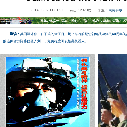
2014-06-07 11:31:51
点击：
2970
次
来源：
网络转载
导读：
英国媒体称，在平壤的金正日广场上举行的纪念朝鲜战争停战60周年
的迷你裙方阵步伐整齐划一，完美程度可以媲美机器人。