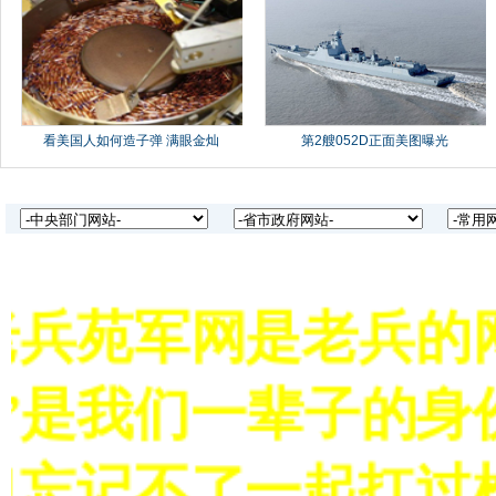
兵苑军网是老兵的网
”是我们一辈子的身
忘记不了一起扛过枪