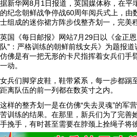
据新华网8月1日报道，英国媒体称，在平
的纪念朝鲜战争停战60周年阅兵式上，由
士组成的迷你裙方阵步伐整齐划一，完美
英国《每日邮报》网站7月29日以《金正恩
队”：严格训练的朝鲜前线女兵》为题报道
仿佛是有一把无形的卡尺指挥着女兵们手
一动。
女兵们脚穿皮鞋，鞋带紧系，每一步都踢
距离队伍的前一列都在数英寸之内。
这样的整齐划一是在仿佛“失去灵魂”的军
苦训练的结果。在那里，新兵们为了完善
手挽手，有时甚至需要在脖颈上拴绳子将