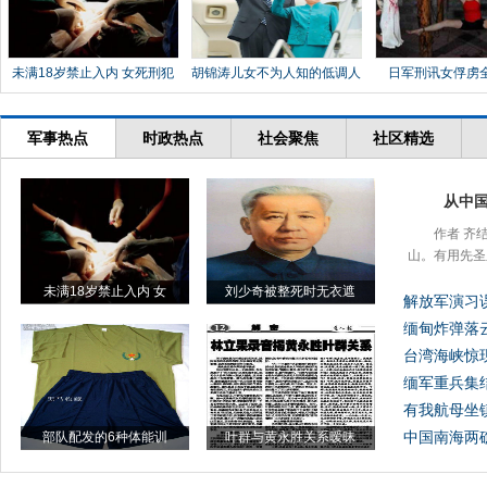
未满18岁禁止入内 女死刑犯
胡锦涛儿女不为人知的低调人
日军刑讯女俘虏