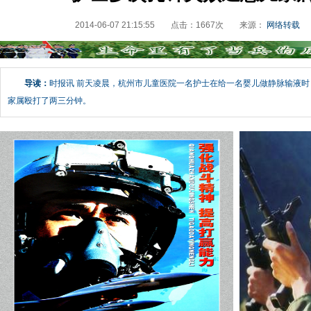
2014-06-07 21:15:55
点击：
1667
次
来源：
网络转载
导读：
时报讯 前天凌晨，杭州市儿童医院一名护士在给一名婴儿做静脉输液
家属殴打了两三分钟。