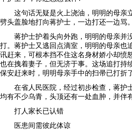
这句话无疑是火上浇油，明明的母亲立
劈头盖脸地打向蒋护士，一边打还一边骂
蒋护士护着头向外跑，明明的母亲并没
打。蒋护士又逃回点滴室，明明的母亲也
讯赶来，可根本挡不住这名身材娇小却愤
也在拽着妻子，但无济于事。这场追打持
保安赶来时，明明母亲手中的扫帚已打折
在省人民医院，经过初步检查，蒋护士
均有不少乌青，头顶还有一处血肿，并伴
打人家长已认错
医患间需彼此体谅