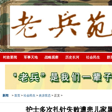
时政要闻
军事天地
战略观察
历史长河
社会民生
群
新闻
>
首页
>
社会民生
>
炎凉世态
> 正文 >
护士多次扎针失败遭患儿家属