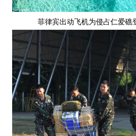
菲律宾出动飞机为侵占仁爱礁登