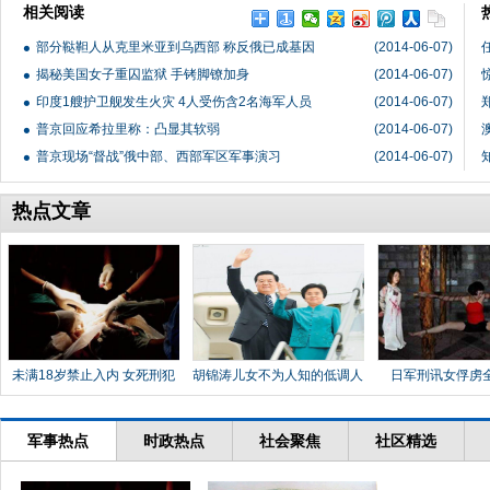
相关阅读
部分鞑靼人从克里米亚到乌西部 称反俄已成基因
(2014-06-07)
揭秘美国女子重囚监狱 手铐脚镣加身
(2014-06-07)
印度1艘护卫舰发生火灾 4人受伤含2名海军人员
(2014-06-07)
普京回应希拉里称：凸显其软弱
(2014-06-07)
普京现场“督战”俄中部、西部军区军事演习
(2014-06-07)
热点文章
未满18岁禁止入内 女死刑犯
胡锦涛儿女不为人知的低调人
日军刑讯女俘虏