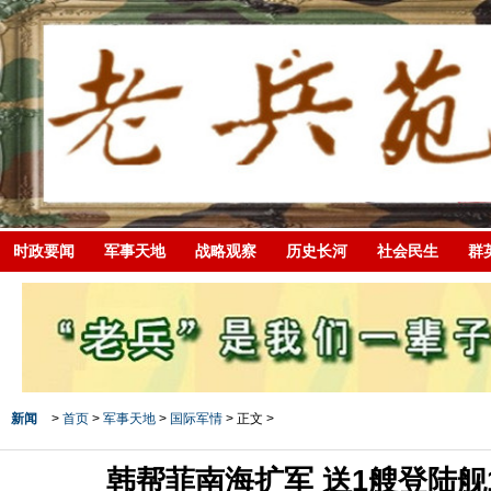
时政要闻
军事天地
战略观察
历史长河
社会民生
群
新闻
>
首页
>
军事天地
>
国际军情
> 正文 >
韩帮菲南海扩军 送1艘登陆舰