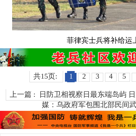
菲律宾士兵将补给运
共15页:
1
2
3
4
5
上一篇 :
日防卫相视察日最东端岛屿 
媒：乌政府军包围北部民间