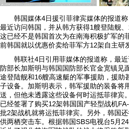
韩国媒体4日援引菲律宾媒体的报道称
最近访问韩国，并从韩方获得1艘登陆舰、
这已经不是韩国首次为在南海积极扩军的
前韩国就以优惠价卖给菲军方12架自主研发的
韩联社4日引用菲媒体的报道称，最近
防部长加斯明与韩国国防部长官金宽镇见
途登陆舰和16艘高速艇的军事援助，援助
子设备。加斯明表示，韩军援助的装备将
送，但他未透露这些设备何时运抵菲律宾
已经签署了购买12架韩国国产轻型战机FA
批2架战机就将运抵菲律宾。另外，韩国
供两栖突击车。根据韩国SBS电视台5月2