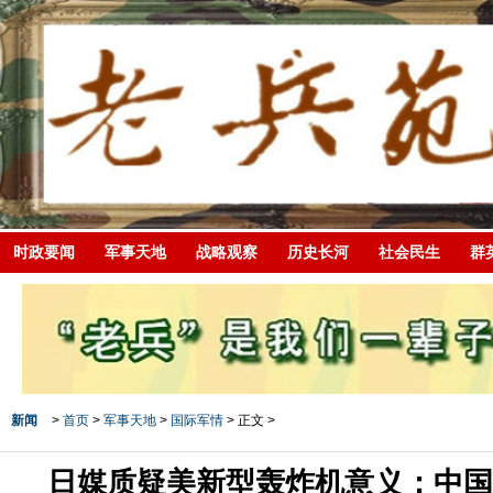
时政要闻
军事天地
战略观察
历史长河
社会民生
群
新闻
>
首页
>
军事天地
>
国际军情
> 正文 >
日媒质疑美新型轰炸机意义：中