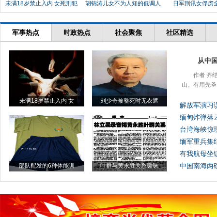
未满18岁禁止入内 女死刑犯
胡锦涛儿女不为人知的低调人
日军刑讯女俘虏