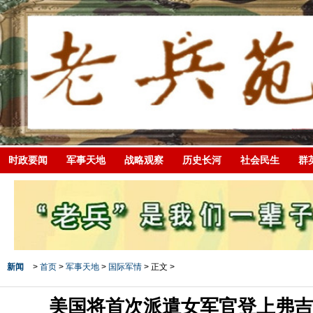
时政要闻
军事天地
战略观察
历史长河
社会民生
群
新闻
>
首页
>
军事天地
>
国际军情
> 正文 >
美国将首次派遣女军官登上弗吉