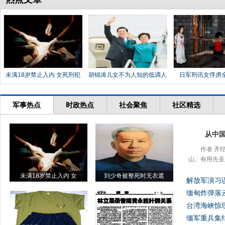
未满18岁禁止入内 女死刑犯
胡锦涛儿女不为人知的低调人
日军刑讯女俘虏