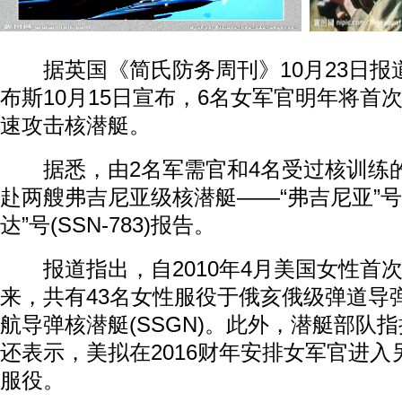
据英国《简氏防务周刊》10月23日报
布斯10月15日宣布，6名女军官明年将首
速攻击核潜艇。
据悉，由2名军需官和4名受过核训练
赴两艘弗吉尼亚级核潜艇——“弗吉尼亚”号(S
达”号(SSN-783)报告。
报道指出，自2010年4月美国女性首
来，共有43名女性服役于俄亥俄级弹道导弹核
航导弹核潜艇(SSGN)。此外，潜艇部队
还表示，美拟在2016财年安排女军官进
服役。