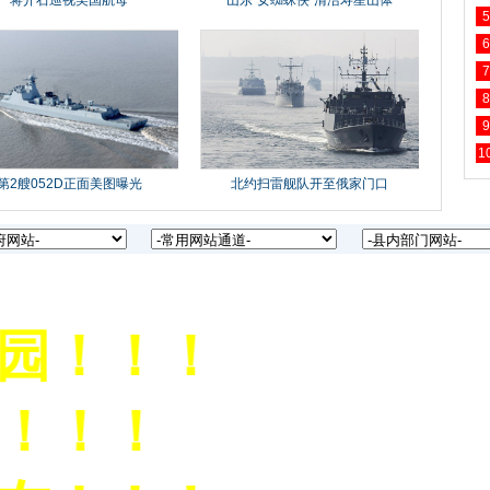
5
6
7
8
9
1
！！！
！！