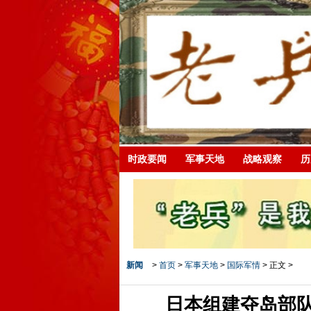
时政要闻
军事天地
战略观察
历
新闻
>
首页
>
军事天地
>
国际军情
> 正文 >
日本组建夺岛部队