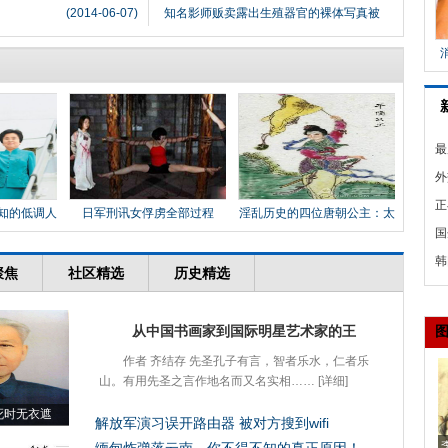
(2014-06-07)
知名影师贩卖露出生殖器官的裸体写真被
最
享
外
息
正
知的低调人
日军刑讯女俘虏全部过程
淫乱历史的四位唐朝公主：太
平
克
国
百
韩
一