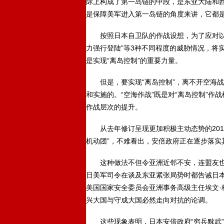
际上构成了第一岛链的中段，是东亚大陆和
是保障美军进入第一岛链的角度来讲，它都
按照日本自卫队的作战设想，为了应对以西南
力强行登陆”等3种不同程度的威胁情况，将
是实现“离岛控制”的重要力量。
但是，要实现“离岛控制”，离不开空海战场
和实施的。“空海作战”既是对“离岛控制”
作战层次的提升。
从去年修订呈现更加积极主动态势的201
机动团”，不难看出，安倍政府正在逐步落实
这种做法不但令亚洲近邻不安，连盟友也意
日美军司令在谈及东亚紧张局势时都告诫日本
美国国家安全委员会亚洲事务高级主任埃文
兴大国与守成大国必然走向对抗的论调。
这些现象表明，日本安倍政府“穷兵黩武”