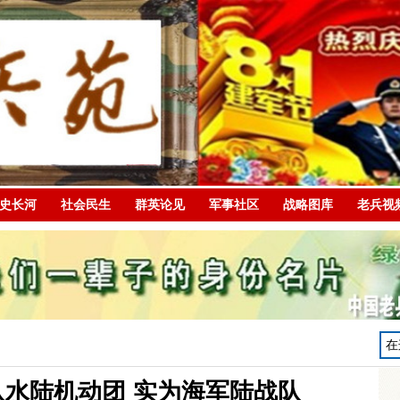
史长河
社会民生
群英论见
军事社区
战略图库
老兵视
水陆机动团 实为海军陆战队