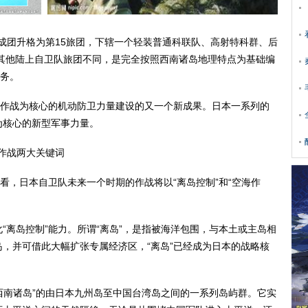
成团升格为第15旅团，下辖一个轻装普通科联队、高射特科群、后
与其他陆上自卫队旅团不同，是完全按照西南诸岛地理特点为基础编
任务。
作战为核心的机动防卫力量建设的又一个新成果。日本一系列的
为核心的新型军事力量。
作战两大关键词
，日本自卫队未来一个时期的作战将以“离岛控制”和“空海作
离岛控制”能力。所谓“离岛”，是指被海洋包围，与本土或主岛相
，并可借此大幅扩张专属经济区，“离岛”已经成为日本的战略核
西南诸岛”的由日本九州岛至中国台湾岛之间的一系列岛屿群。它实