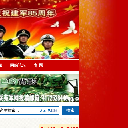
频
网站论坛
专 题