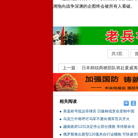
洲拖向战争深渊的企图终会被所有人看破。
共3页:
上一篇 :
日本精锐两栖部队将赴夏威夷
相关阅读
美蓝岭号抵达菲律宾 日媒称或意在牵制中国
乌克兰中将呼吁乌军不要向俄军官兵开火
越南政府12日决定停止部分搜救 等待新命令
俄罗斯推出新型120毫米自行迫榴炮 可快速空