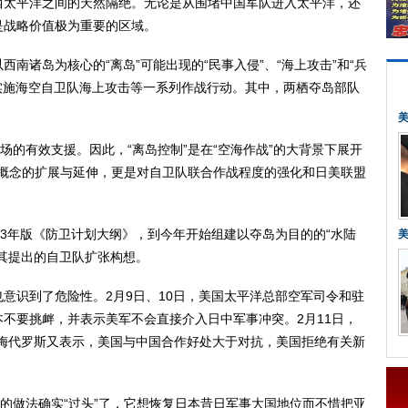
西太平洋之间的天然隔绝。无论是从围堵中国军队进入太平洋，还
是战略价值极为重要的区域。
诸岛为核心的“离岛”可能出现的“民事入侵”、“海上攻击”和“兵
实施海空自卫队海上攻击等一系列作战行动。其中，两栖夺岛部队
的有效支援。因此，“离岛控制”是在“空海作战”的大背景下展开
作战概念的扩展与延伸，更是对自卫队联合作战程度的强化和日美联盟
3年版《防卫计划大纲》，到今年开始组建以夺岛为目的的“水陆
其提出的自卫队扩张构想。
识到了危险性。2月9日、10日，美国太平洋总部空军司令和驻
不要挑衅，并表示美军不会直接介入日中军事冲突。2月11日，
·梅代罗斯又表示，美国与中国合作好处大于对抗，美国拒绝有关新
的做法确实“过头”了，它想恢复日本昔日军事大国地位而不惜把亚