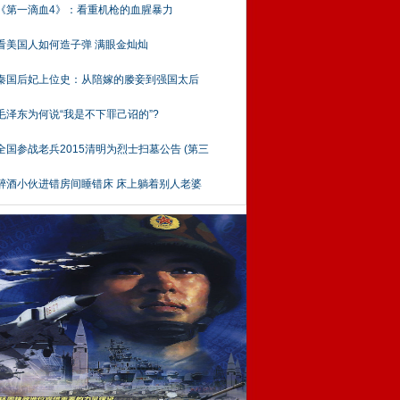
《第一滴血4》：看重机枪的血腥暴力
看美国人如何造子弹 满眼金灿灿
秦国后妃上位史：从陪嫁的媵妾到强国太后
毛泽东为何说“我是不下罪己诏的”?
全国参战老兵2015清明为烈士扫墓公告 (第三
醉酒小伙进错房间睡错床 床上躺着别人老婆