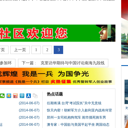
首页
上一页
1
2
3
参加环
下一篇 :
克里访华期待与中国讨论南海九段线
热点话题
(2014-06-07)
任期将满 台湾“考试院长”关中无意续
(2014-06-07)
惊天内密！朝鲜军方介入叙利亚内战有何背
(2014-06-07)
郑州一女司机抱狗驾车 闹市撞死骑车男
运
(2014-06-07)
澳专家：中国欲与美国平起平坐 两国动态