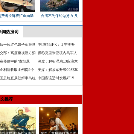
新闻热搜词
后一位红色娘子军辞世
中印航母PK：辽宁舰升
年百岁曾任排长
交部：高度重视澳方消
级彻底领先印整整一代
俄称克里米亚境内乌军人
 将协助澳开展搜救
在修建中的“泰坦尼
可加入克军 或自由离开
深度：解析涡扇13应注意
”号
企利润收取比例提5个
问题 枭龙战机受制俄国
美媒：解放军升级09战车
分点 红利更多用于民生
国总统直属朝鲜半岛统
足以摧毁大多数坦克
中国应该适时发展歼15
准备委员会拟4月成立
版“咆哮者”电子战飞机