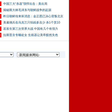
中国三大“杀器”强悍出击：美出局
揭秘斯大林毛泽东与朝鲜战争的起源
昨日朝鲜传来坏消息：金正恩已决心背叛北京
美雇佣兵在乌克兰只怕凶多吉少 杀1个赏10
若发生第三次世界大战 中国有几个有强力
0
拉斯普京专睡处女 生殖器让美帝黯然失色