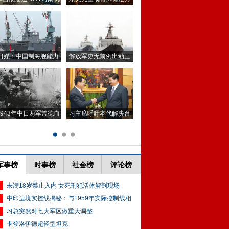
军事榜
时事榜
社会榜
评论榜
未满18岁禁止入内 女死刑犯活体解剖现场
中印边境实控线揭秘：与1959年实际控制线相
习总突然对七大军区做重大调整
卡登洛伊德超轻型坦克