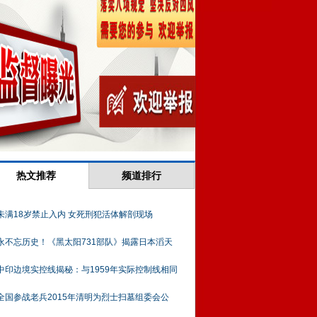
热文推荐
频道排行
未满18岁禁止入内 女死刑犯活体解剖现场
永不忘历史！《黑太阳731部队》揭露日本滔天
中印边境实控线揭秘：与1959年实际控制线相同
全国参战老兵2015年清明为烈士扫墓组委会公