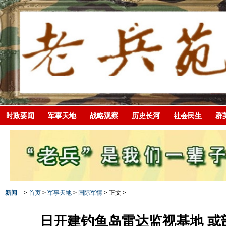
时政要闻
军事天地
战略观察
历史长河
社会民生
群
新闻
>
首页
>
军事天地
>
国际军情
> 正文 >
日开建钓鱼岛雷达监视基地 或