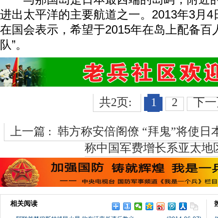
进出太平洋的主要航道之一。2013年3月
在国会表示，希望于2015年在岛上配备百
队”。
共2页:
1
2
下一
上一篇 :
韩方称安倍阁僚 “拜鬼”将使日
称中国军费增长系亚太地
相关阅读