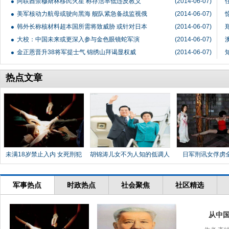
阿联酋禁穆斯林移民火星 称存活率低违反教义
(2014-06-07)
美军核动力航母或驶向黑海 舰队紧急备战监视俄
(2014-06-07)
韩外长称核材料超本国所需将致威胁 或针对日本
(2014-06-07)
大校：中国未来或更深入参与金色眼镜蛇军演
(2014-06-07)
金正恩晋升38将军提士气 锦绣山拜谒显权威
(2014-06-07)
热点文章
未满18岁禁止入内 女死刑犯
胡锦涛儿女不为人知的低调人
日军刑讯女俘虏