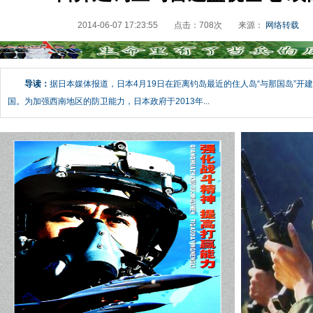
2014-06-07 17:23:55
点击：
708
次
来源：
网络转载
导读：
据日本媒体报道，日本4月19日在距离钓岛最近的住人岛“与那国岛”开
国。为加强西南地区的防卫能力，日本政府于2013年...