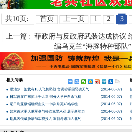
共10页:
首页
上一页
1
2
3
上一篇 :
菲政府与反政府武装达成协议 
编乌克兰“海豚特种部队”
相关阅读
尼泊尔一架载有18人飞机坠毁 官员称系因恶劣天气
(2014-06-07)
日军曾在广东掠上千儿童 部分人学开自杀飞机
(2014-06-07)
尼日利亚极端组织血洗一中学 杀死43名学生
(2014-06-07)
普京首次承认俄军参与接管克里米亚 展示新能力
(2014-06-07)
瑞典因俄威胁增加军费投入 重新考虑加入北约
(2014-06-07)