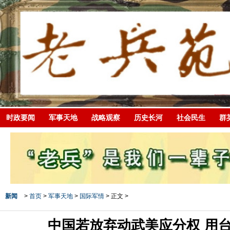
时政要闻
军事天地
战略观察
历史长河
社会民生
群
新闻
>
首页
>
军事天地
>
国际军情
> 正文 >
中国若放弃动武美应分权 用