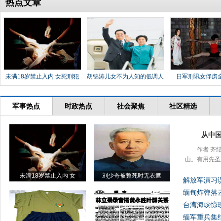
热点文章
未满18岁禁止入内 女死刑犯
胡锦涛儿女不为人知的低调人
日军刑讯女俘虏