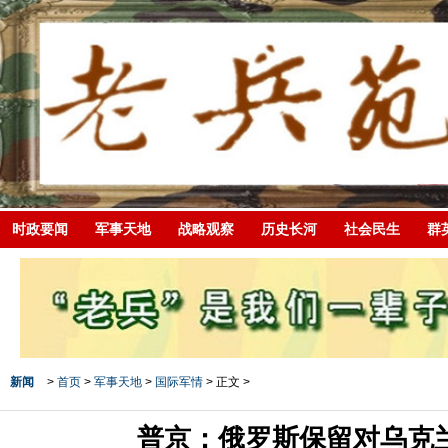
时政要闻
军事天地
战略观察
历史长河
社会民生
群
新闻
>
首页
>
军事天地
>
国际军情
> 正文 >
普京：俄罗斯保留对乌克