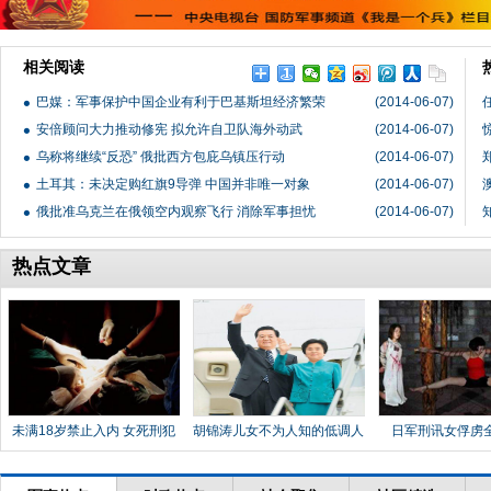
相关阅读
巴媒：军事保护中国企业有利于巴基斯坦经济繁荣
(2014-06-07)
安倍顾问大力推动修宪 拟允许自卫队海外动武
(2014-06-07)
乌称将继续“反恐” 俄批西方包庇乌镇压行动
(2014-06-07)
土耳其：未决定购红旗9导弹 中国并非唯一对象
(2014-06-07)
俄批准乌克兰在俄领空内观察飞行 消除军事担忧
(2014-06-07)
热点文章
未满18岁禁止入内 女死刑犯
胡锦涛儿女不为人知的低调人
日军刑讯女俘虏