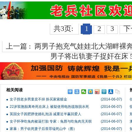
共3页:
1
2
3
下
上一篇 :
两男子抱充气娃娃北大湖畔裸奔
男子将出轨妻子捉奸在床 5
相关阅读
女子拐老乡男童卖不掉 扮买家索赎金
(2014-06-07)
22岁双胞胎离奇死在床上 被疑使用电热毯致脱水死
(2014-06-07)
英国女子因肥胖使婚礼泡汤 减重近半赢回爱人
(2014-06-07)
女子怀孕吃兔肉被逼打胎 专家：兔唇与吃兔肉无关联
(2014-06-07)
家暴：男子砍死妻子后畏罪缢死山中（图）
(2014-06-07)