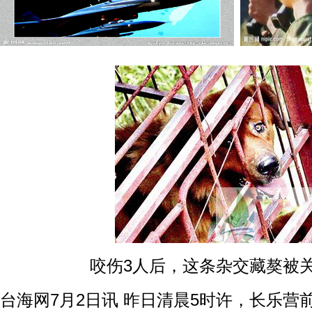
咬伤3人后，这条杂交藏獒被
台海网7月2日讯 昨日清晨5时许，长乐营