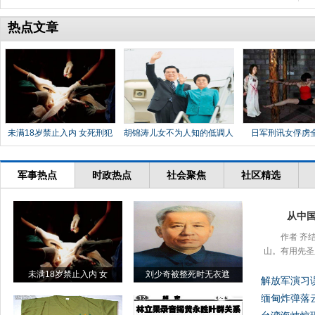
热点文章
未满18岁禁止入内 女死刑犯
胡锦涛儿女不为人知的低调人
日军刑讯女俘虏