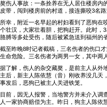
獒伤人事故：一条拴养在无人居住楼房内
皮带，闯到楼房前的村道，接连撕咬3名路
所幸，附近一名早起的村妇看到了恶狗在
个壮汉，大家壮着胆，把狗赶开。此时，
胳膊等多处受伤，随后被紧急送到福州的
截至昨晚8时记者截稿，三名伤者的伤口
生命危险。三名伤者为两男一女，其中两
据了解，伤人的杂交藏獒，是前主人从外
主后，新主人陈依慧（音）刚收养没几天
事发后，恶狗已被主人关进铁笼。
目前，因无人报警，当地警方并未介入调
人一家协商赔偿为主。昨日，狗主人陈依