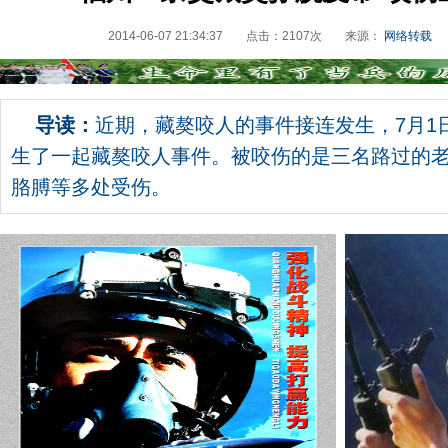
2014-06-07 21:34:37
点击：
2107
次
来源：
网络转载
导读：
近期，藏獒咬人的事件接连发生，7月1
生了一起藏獒咬人事件。被咬伤的是三名路过的
胳膊等多处受伤。