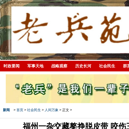
时政要闻
军事天地
战略观察
历史长河
社会民生
群
新闻
>
首页
>
社会民生
>
人间万象
> 正文 >
福州一杂交藏獒挣脱皮带 咬伤