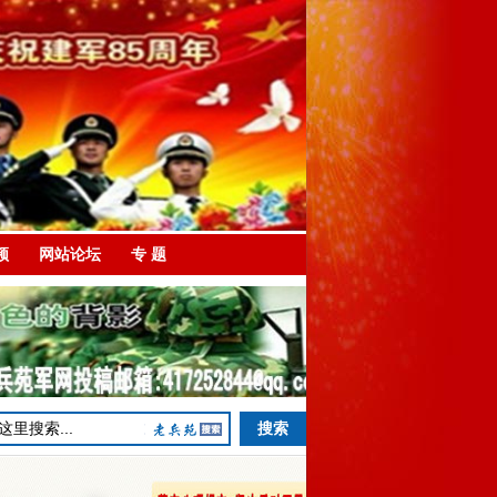
频
网站论坛
专 题