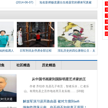
(2014-06-07)
知名影师贩卖露出生殖器官的裸体写真被
5
6
7
8
9
1
知的低调人
日军刑讯女俘虏全部过程
淫乱历史的四位唐朝公主：太
平