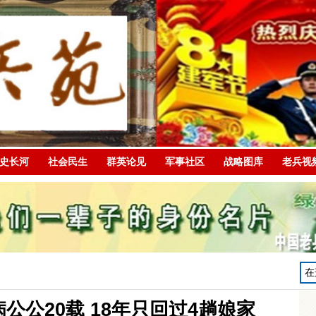
史长河
社会民生
群英论见
军事社区
战略图库
老兵视
公公20载 18年只回过4趟娘家