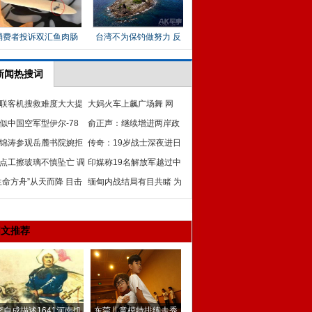
新闻热搜词
联客机搜救难度大大提
大妈火车上飙广场舞 网
 马方发布消息滞后不负
似中国空军型伊尔-78
赞：亚洲女子天团
俞正声：继续增进两岸政
油机新照曝光
锦涛参观岳麓书院婉拒
治互信和良性互动
传奇：19岁战士深夜进日
词仅签名字
点工擦玻璃不慎坠亡 调
本军营 拎回5个鬼子头
印媒称19名解放军越过中
后雇主赔偿32万元
生命方舟”从天而降 目击
印边界被印方人墙阻退
缅甸内战结局有目共睹 为
-15救生弹射试验
何双方不能走出来