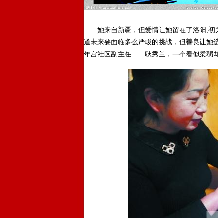
她来自新疆，但爱情让她留在了洛阳;初为
道未来要面临多么严峻的挑战，但善良让她选
年宫社区副主任——耿秀兰，一个看似柔弱