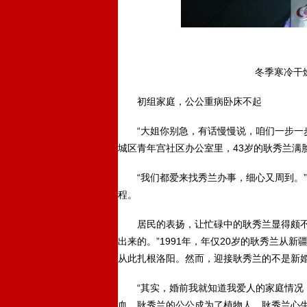
冬季寒冷干燥
初组家庭，公公重病卧床不起
“大姐你别急，有话慢慢说，咱们一步一步
城区青年宫社区办公室里，43岁的耿秀兰满脸
“我们都爱来找秀兰办事，细心又周到。”
程。
居民的表扬，让忙碌中的耿秀兰显得颇不好
出来的。”1991年，年仅20岁的耿秀兰从
从此扎根洛阳。然而，迎接耿秀兰的不是新
“其实，婚前我就知道我爱人的家庭情况，但
血，耿秀兰的公公成为了植物人，耿秀兰心生