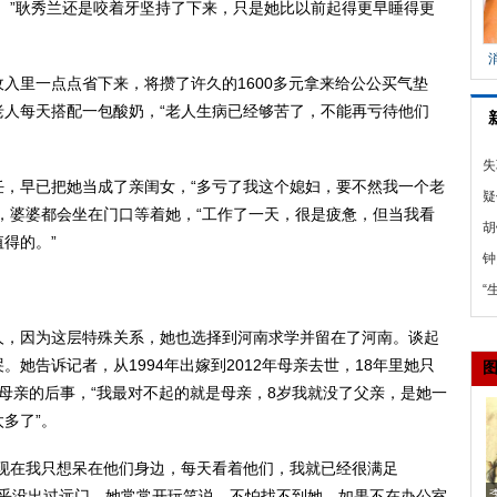
。”耿秀兰还是咬着牙坚持了下来，只是她比以前起得更早睡得更
里一点点省下来，将攒了许久的1600多元拿来给公公买气垫
老人每天搭配一包酸奶，“老人生病已经够苦了，不能再亏待他们
失
早已把她当成了亲闺女，“多亏了我这个媳妇，要不然我一个老
高
疑
，婆婆都会坐在门口等着她，“工作了一天，很是疲惫，但当我看
加
胡
得的。”
题
钟
解
“
歼
，因为这层特殊关系，她也选择到河南求学并留在了河南。谈起
她告诉记者，从1994年出嫁到2012年母亲去世，18年里她只
母亲的后事，“我最对不起的就是母亲，8岁我就没了父亲，是她一
多了”。
在我只想呆在他们身边，每天看着他们，我就已经很满足
几乎没出过远门，她常常开玩笑说，不怕找不到她，如果不在办公室