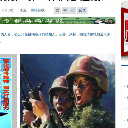
：
2010
次
来源：
网络转载
大
中
小
反馈
初为人妻，公公却是卧病在床的植物人。从那一刻起，她就清楚地知道未来
。