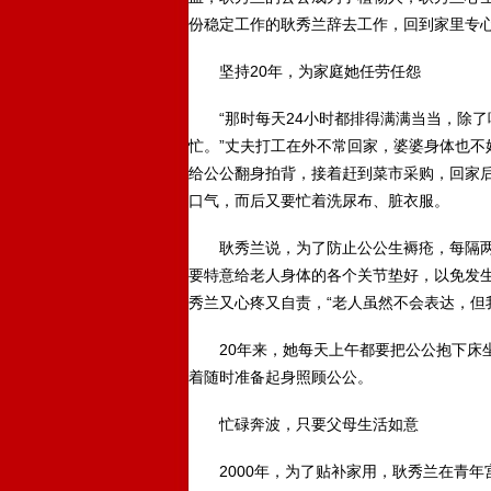
份稳定工作的耿秀兰辞去工作，回到家里专
坚持20年，为家庭她任劳任怨
“那时每天24小时都排得满满当当，除了
忙。”丈夫打工在外不常回家，婆婆身体也不
给公公翻身拍背，接着赶到菜市采购，回家
口气，而后又要忙着洗尿布、脏衣服。
耿秀兰说，为了防止公公生褥疮，每隔两
要特意给老人身体的各个关节垫好，以免发
秀兰又心疼又自责，“老人虽然不会表达，但
20年来，她每天上午都要把公公抱下床坐
着随时准备起身照顾公公。
忙碌奔波，只要父母生活如意
2000年，为了贴补家用，耿秀兰在青年