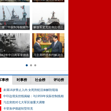
军事榜
时事榜
社会榜
评论榜
未满18岁禁止入内 女死刑犯活体解剖现场
中印边境实控线揭秘：与1959年实际控制线相
习总突然对七大军区做重大调整
卡登洛伊德超轻型坦克