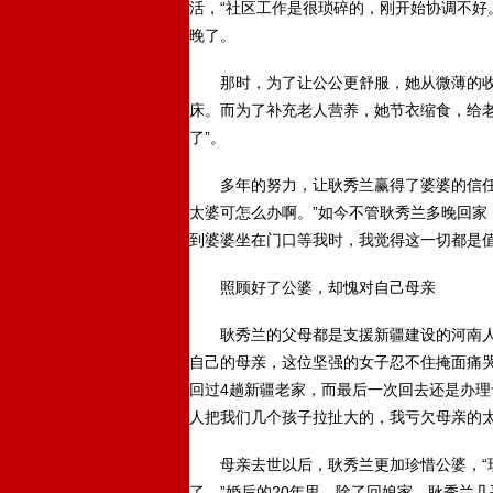
活，“社区工作是很琐碎的，刚开始协调不好
晚了。
那时，为了让公公更舒服，她从微薄的收入
床。而为了补充老人营养，她节衣缩食，给
了”。
多年的努力，让耿秀兰赢得了婆婆的信任，
太婆可怎么办啊。”如今不管耿秀兰多晚回家
到婆婆坐在门口等我时，我觉得这一切都是值
照顾好了公婆，却愧对自己母亲
耿秀兰的父母都是支援新疆建设的河南人
自己的母亲，这位坚强的女子忍不住掩面痛哭。
回过4趟新疆老家，而最后一次回去还是办理
人把我们几个孩子拉扯大的，我亏欠母亲的太
母亲去世以后，耿秀兰更加珍惜公婆，“现
了。”婚后的20年里，除了回娘家，耿秀兰