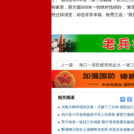
和家里，那方圆500米一转绝对找得到，“
然过得清贫，却也非常幸福，耿秀兰说：“我
上一篇 :
海口一居民楼突然起火 一家三
相关阅读
河南大桥坍塌亲历者：才躺了三分钟 感觉自
四川某小学老师贩卖可伤人仿真枪 被警方缴获
男子啃老一提找工作就怒 殴打母亲致重伤被抓
醉酒继父因女儿顶嘴将其掐死 伪造自杀假象