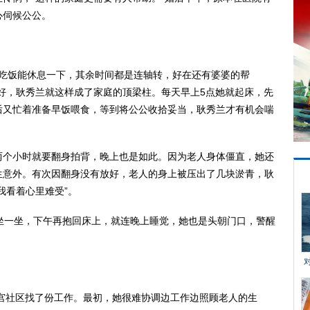
心伺候公公。
吃饭能休息一下，其余时间都是连轴转，好在还有婆婆的帮
好，耿秀兰就这样成了家庭的顶梁柱。每天早上5点她就起床，先
后又忙着准备早饭喂食，等到将公公收拾妥当，耿秀兰才有机会喘
个小时就要翻身拍背，晚上也是如此。因为老人身体僵直，她还
生意外。有次因翻身没有放好，老人的身上被压出了几块淤青，耿
我看着心里难受”。
一坐，下午再抱回床上，就连晚上睡觉，她也是头朝门口，警醒
宫社区找了份工作。最初，她很难协调边工作边照顾老人的生