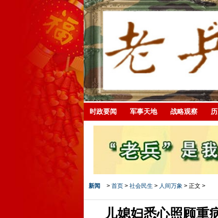
时政要闻
军事天地
战略观察
历
新闻
>
首页
>
社会民生
>
人间万象
> 正文 >
儿媳妇悉心照顾重病