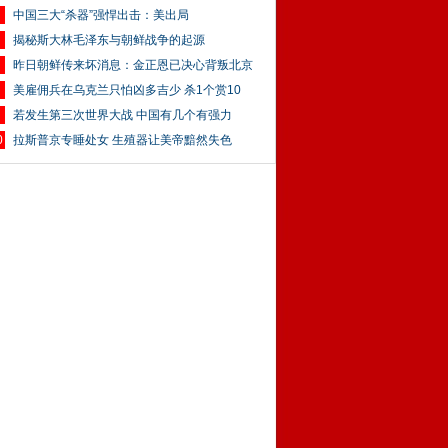
中国三大“杀器”强悍出击：美出局
揭秘斯大林毛泽东与朝鲜战争的起源
昨日朝鲜传来坏消息：金正恩已决心背叛北京
美雇佣兵在乌克兰只怕凶多吉少 杀1个赏10
若发生第三次世界大战 中国有几个有强力
0
拉斯普京专睡处女 生殖器让美帝黯然失色