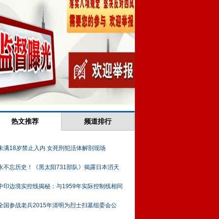
热文推荐
频道排行
未满18岁禁止入内 女死刑犯活体解剖现场
永不忘历史！《黑太阳731部队》揭露日本滔天
中印边境实控线揭秘：与1959年实际控制线相同
全国参战老兵2015年清明为烈士扫墓组委会公