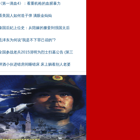
《第一滴血4》：看重机枪的血腥暴力
看美国人如何造子弹 满眼金灿灿
秦国后妃上位史：从陪嫁的媵妾到强国太后
毛泽东为何说“我是不下罪己诏的”?
全国参战老兵2015清明为烈士扫墓公告 (第三
醉酒小伙进错房间睡错床 床上躺着别人老婆