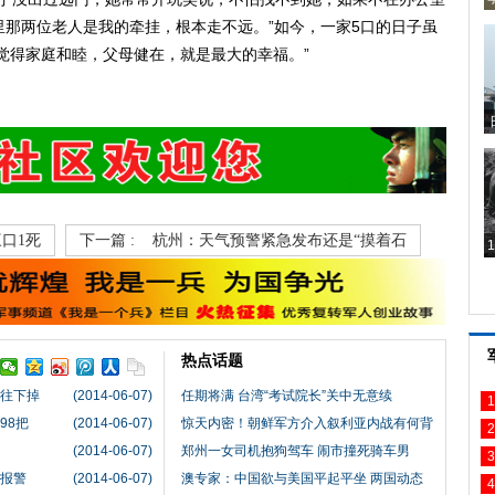
家里那两位老人是我的牵挂，根本走不远。”如今，一家5口的日子虽
觉得家庭和睦，父母健在，就是最大的幸福。”
口1死
下一篇 :
杭州：天气预警紧急发布还是“摸着石
热点话题
己往下掉
(2014-06-07)
任期将满 台湾“考试院长”关中无意续
1
98把
(2014-06-07)
惊天内密！朝鲜军方介入叙利亚内战有何背
2
(2014-06-07)
郑州一女司机抱狗驾车 闹市撞死骑车男
3
后报警
(2014-06-07)
澳专家：中国欲与美国平起平坐 两国动态
4