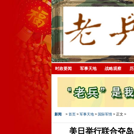
时政要闻
军事天地
战略观察
历
新闻
>
首页
>
军事天地
>
国际军情
> 正文 >
美日举行联合夺岛