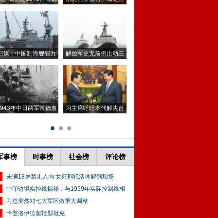
军事榜
时事榜
社会榜
评论榜
未满18岁禁止入内 女死刑犯活体解剖现场
中印边境实控线揭秘：与1959年实际控制线相
习总突然对七大军区做重大调整
卡登洛伊德超轻型坦克