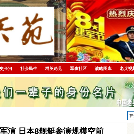
史长河
社会民生
群英论见
军事社区
战略图库
老兵视
军演 日本8舰艇参演规模空前