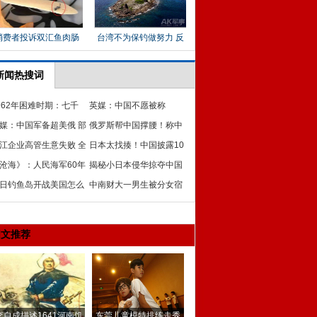
新闻热搜词
962年困难时期：七千
英媒：中国不愿被称
大会期间吃饭都成难题
媒：中国军备超美俄 部
为“全球第一大经济体”
俄罗斯帮中国撑腰！称中
武器美都没
江企业高管生意失败 全
国提高国防预算理所应当
日本太找揍！中国披露10
赤裸跳海引百人围观
沧海》：人民海军60年
倍音速导弹给美敲警钟
揭秘小日本侵华掠夺中国
发展历程
日钓鱼岛开战美国怎么
多少资源：数不胜数
中南财大一男生被分女宿
？普京道惊人真相
舍：小女生的名 纯爷们的
身