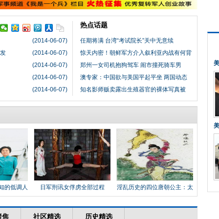
热点话题
(2014-06-07)
任期将满 台湾“考试院长”关中无意续
蒸发
(2014-06-07)
惊天内密！朝鲜军方介入叙利亚内战有何背
(2014-06-07)
郑州一女司机抱狗驾车 闹市撞死骑车男
(2014-06-07)
澳专家：中国欲与美国平起平坐 两国动态
(2014-06-07)
知名影师贩卖露出生殖器官的裸体写真被
知的低调人
日军刑讯女俘虏全部过程
淫乱历史的四位唐朝公主：太
平