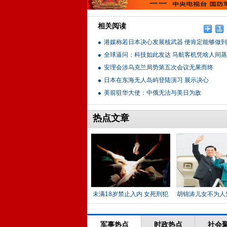
相关阅读
港媒称若日本决心发展核武器 便肯定能够做到
全球逼问：科技如此发达 马航客机凭啥人间
安理会涉乌克兰局势第五次会议无果而终
日本在东海无人岛屿登陆演习 展示决心
美前驻华大使：中俄无法与美日为敌
热点文章
未满18岁禁止入内 女死刑犯
胡锦涛儿女不为人