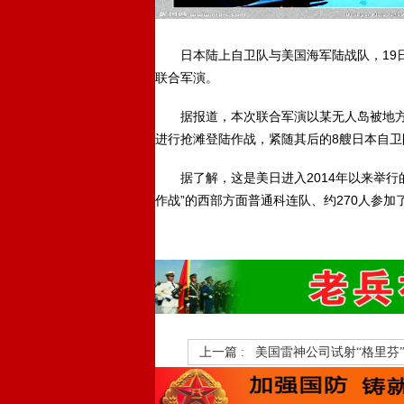
日本陆上自卫队与美国海军陆战队，19日
联合军演。
据报道，本次联合军演以某无人岛被地方
进行抢滩登陆作战，紧随其后的8艘日本自
据了解，这是美日进入2014年以来举行的
作战”的西部方面普通科连队、约270人参
上一篇 :
美国雷神公司试射“格里芬”B