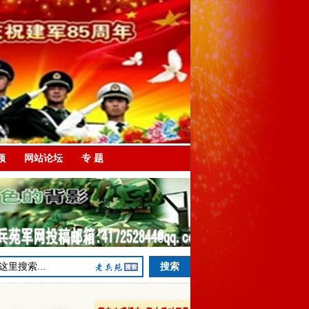
频
网站论坛
专 题