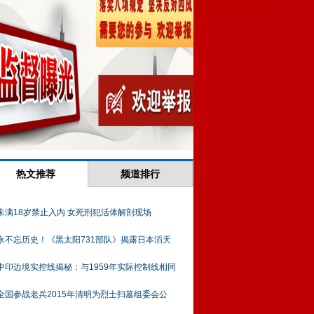
热文推荐
频道排行
未满18岁禁止入内 女死刑犯活体解剖现场
永不忘历史！《黑太阳731部队》揭露日本滔天
中印边境实控线揭秘：与1959年实际控制线相同
全国参战老兵2015年清明为烈士扫墓组委会公