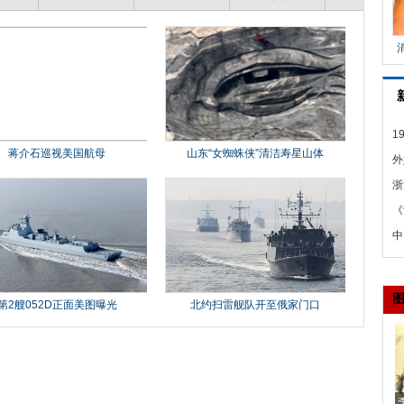
1
人
外
分
浙
身
《
的
中
办