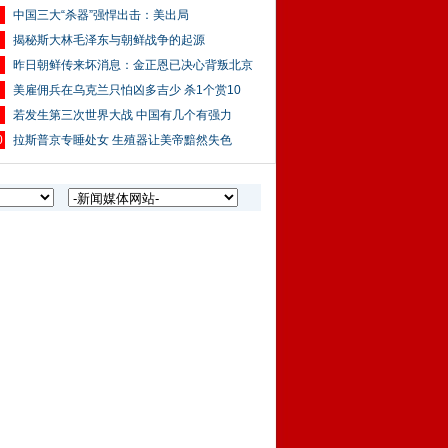
中国三大“杀器”强悍出击：美出局
揭秘斯大林毛泽东与朝鲜战争的起源
昨日朝鲜传来坏消息：金正恩已决心背叛北京
美雇佣兵在乌克兰只怕凶多吉少 杀1个赏10
若发生第三次世界大战 中国有几个有强力
0
拉斯普京专睡处女 生殖器让美帝黯然失色