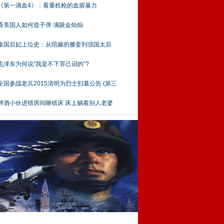
《第一滴血4》：看重机枪的血腥暴力
看美国人如何造子弹 满眼金灿灿
秦国后妃上位史：从陪嫁的媵妾到强国太后
毛泽东为何说“我是不下罪己诏的”?
全国参战老兵2015清明为烈士扫墓公告 (第三
醉酒小伙进错房间睡错床 床上躺着别人老婆