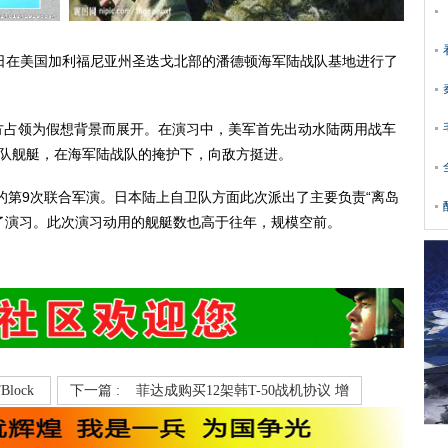
在美国加利福尼亚州圣迭戈北部的潘德顿海军陆战队基地进行了
占领为假想背景而展开。在演习中，美军首先出动水陆两用战车
卫队舰艇，在海军陆战队的掩护下，向敌方挺进。
第9次联合军演。日本陆上自卫队方面此次派出了主要负责“离岛
加了演习。此次演习动用的舰艇数也高于往年，规模空前。
lock
下一篇 :
菲达成购买12架韩T-50战机协议 增